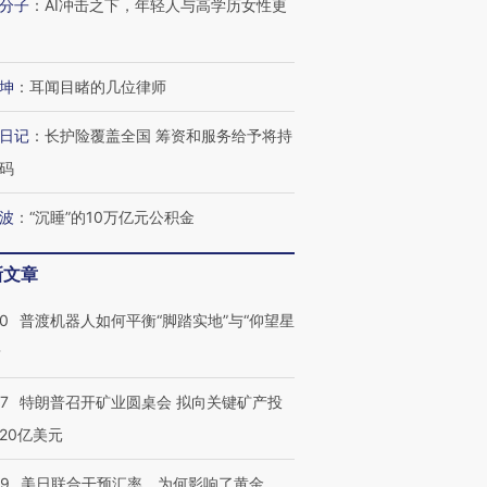
分子
：
AI冲击之下，年轻人与高学历女性更
坤
：
耳闻目睹的几位律师
日记
：
长护险覆盖全国 筹资和服务给予将持
码
跨国走私7万
视线｜被称为“蟑螂”的印
视线｜“入侵”还是“人道危
波
：
“沉睡”的10万亿元公积金
检体内含3种
度Z世代 用街头抗争将教
机”？难民潮撕裂西班牙
秘鲁纳斯
育部长拱下台
飞地休达
13人遇难
新文章
00
普渡机器人如何平衡“脚踏实地”与“仰望星
？
进第四届链博
【商旅对话】华住集团
技“链”接产
【特别呈现】寻找100种
CFO：不靠规模取胜，华
【特别呈
57
特朗普召开矿业圆桌会 拟向关键矿产投
有意思的生活方式·第三对
住三大增长引擎是什么？
有意思的
20亿美元
09
美日联合干预汇率，为何影响了黄金