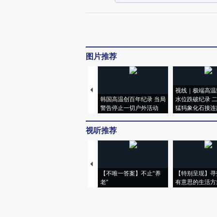
图片推荐
视线｜极端高温
韩国高温创百年纪录 当局
水位跌破纪录 
警告停止一切户外活动
猛犸象化石接连
视听推荐
【不唯一答案】不止“养
【特别呈现】寻
老”
有意思的生活方