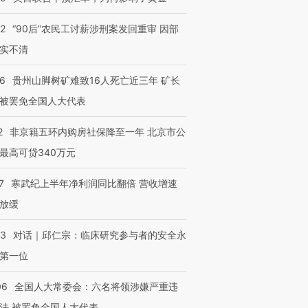
32
“90后”农民工讨薪涉刑案发回重审 因部
实不清
36
贵州山脚树矿难致16人死亡近三年 矿长
被罢免全国人大代表
2
非京籍五环内购房社保降至一年 北京市公
最高可贷340万元
7
寒武纪上半年净利润同比翻倍 营收增速
放缓
53
对话｜邱仁宗：临床研究参与者的安全永
第一位
06
全国人大常委会：六名将领涉嫌严重违
法 被罢免全国人大代表