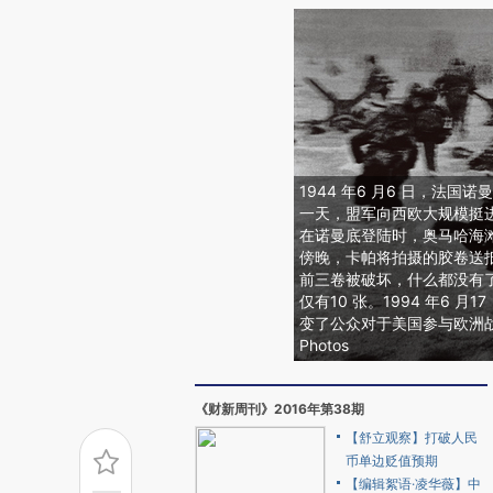
1944 年6 月6 日，法
一天，盟军向西欧大规模挺进
在诺曼底登陆时，奥马哈海滩
傍晚，卡帕将拍摄的胶卷送
前三卷被破坏，什么都没有
仅有10 张。1994 年6 
变了公众对于美国参与欧洲战场的
Photos
《财新周刊》2016年第38期
【舒立观察】打破人民
币单边贬值预期
【编辑絮语·凌华薇】中