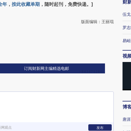
财
全年
，
按此收藏单期
，随时起刊，免费快递。]
伍戈
版面编辑：王丽琨
罗志
易峘
视
订阅财新网主编精选电邮
博
唐涯
新网观点
发布