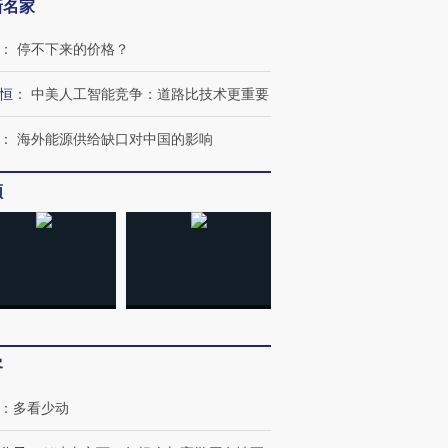
新名家
：
停不下来的价格？
恒
：
中美人工智能竞争：道路比技术更重要
：
海外能源供给缺口对中国的影响
频
客
：
多看少动