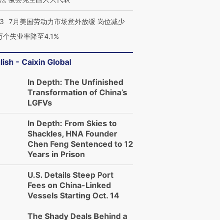
43
7月美国劳动力市场意外放缓 岗位减少
3万个失业率降至4.1%
lish - Caixin Global
In Depth: The Unfinished
Transformation of China’s
LGFVs
In Depth: From Skies to
Shackles, HNA Founder
Chen Feng Sentenced to 12
Years in Prison
U.S. Details Steep Port
Fees on China-Linked
Vessels Starting Oct. 14
The Shady Deals Behind a