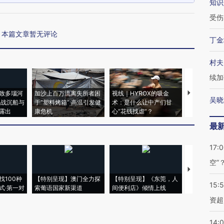
知识
受伤
本篇文章暂无评论
丁金
村夫
续加
致多瑙河
加沙上百万流离失所者困
视线｜HYROX的吸金
马航飞行员
吴晓
二战沉船与
于“塑料烤箱” 高温引发健
术：是什么让中产们甘
粒摇头丸 尿
露出
康危机
心“花钱找虐”？
毒品
最
17:
空”
【推广】走
找100种
【特别呈现】澳门全力探
【特别呈现】《东莞，人
会，让数智科
15:
式·第一对
索葡语国家新渠道
间便利店》倾情上线
业
资超
14: