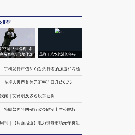
辑推荐
侵”还是“人道危机” 难
撕裂西班牙飞地休达
显影｜瓜农的漫长等待
｜
宇树发行市值610亿 先行者的加速和考验
｜
在岸人民币兑美元汇率连日升破6.75
我闻
｜
艾路明及多名股东被拘
｜
特朗普再签两份行政令限制出生公民权
周刊
｜
【封面报道】电力现货市场元年突进