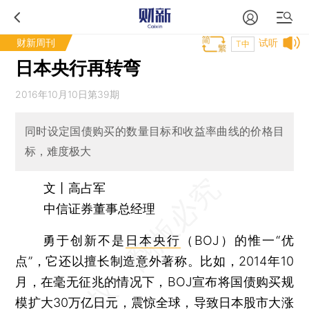
财新周刊
试听
T中
日本央行再转弯
2016年10月10日第39期
同时设定国债购买的数量目标和收益率曲线的价格目
标，难度极大
文丨高占军
中信证券董事总经理
勇于创新不是
日本央行
（BOJ）的惟一“优
点”，它还以擅长制造意外著称。比如，2014年10
月，在毫无征兆的情况下，BOJ宣布将国债购买规
模扩大30万亿日元，震惊全球，导致
日本股市
大涨