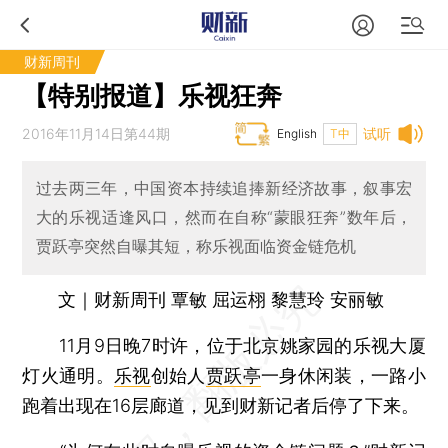
财新周刊
【特别报道】乐视狂奔
2016年11月14日第44期
试听
English
T中
过去两三年，中国资本持续追捧新经济故事，叙事宏
大的乐视适逢风口，然而在自称“蒙眼狂奔”数年后，
贾跃亭突然自曝其短，称乐视面临资金链危机
文｜财新周刊 覃敏 屈运栩 黎慧玲 安丽敏
11月9日晚7时许，位于北京姚家园的乐视大厦
灯火通明。
乐视
创始人
贾跃亭
一身休闲装，一路小
跑着出现在16层廊道，见到财新记者后停了下来。