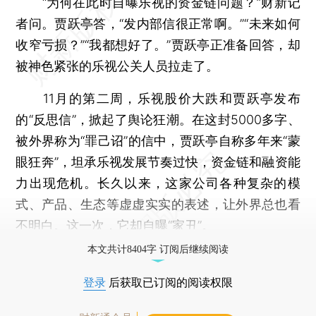
“为何在此时自曝乐视的资金链问题？”财新记
者问。贾跃亭答，“发内部信很正常啊。”“未来如何
收窄亏损？”“我都想好了。”贾跃亭正准备回答，却
被神色紧张的乐视公关人员拉走了。
11月的第二周，乐视股价大跌和贾跃亭发布
的“反思信”，掀起了舆论狂潮。在这封5000多字、
被外界称为“罪己诏”的信中，贾跃亭自称多年来“蒙
眼狂奔”，坦承乐视发展节奏过快，资金链和融资能
力出现危机。长久以来，这家公司各种复杂的模
式、产品、生态等虚虚实实的表述，让外界总也看
不明白。这一次，它却自曝“家丑”。
本文共计8404字 订阅后继续阅读
登录
后获取已订阅的阅读权限