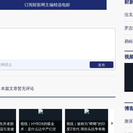
财
订阅财新网主编精选电邮
伍戈
罗志
易峘
视
新网观点
发布
本篇文章暂无评论
博
唐涯
失所者困
视线｜HYROX的吸金
视线｜被称为“蟑螂”的印
视线｜“入侵
高温引发健
术：是什么让中产们甘
度Z世代 用街头抗争将教
机”？难民潮