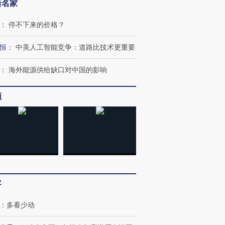
新名家
：
停不下来的价格？
恒
：
中美人工智能竞争：道路比技术更重要
：
海外能源供给缺口对中国的影响
频
客
：
多看少动
”还是“人道危
湖北宜昌局部短时降雨
哈尔滨遭遇短时极端强降
撕裂西班牙
128毫米 紧急转移近
雨 3小时累计雨量超80毫
秘鲁纳斯