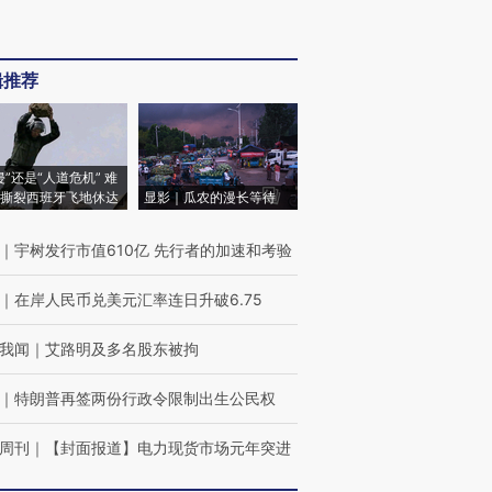
辑推荐
侵”还是“人道危机” 难
撕裂西班牙飞地休达
显影｜瓜农的漫长等待
｜
宇树发行市值610亿 先行者的加速和考验
｜
在岸人民币兑美元汇率连日升破6.75
我闻
｜
艾路明及多名股东被拘
｜
特朗普再签两份行政令限制出生公民权
周刊
｜
【封面报道】电力现货市场元年突进