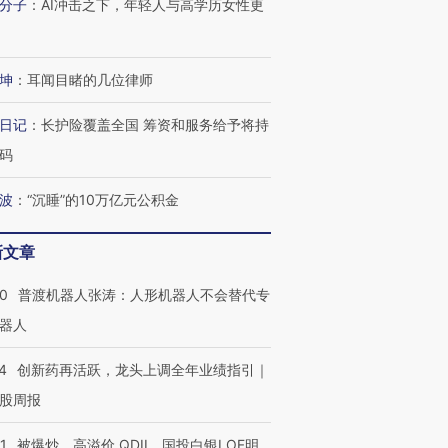
分子
：
AI冲击之下，年轻人与高学历女性更
4000人
米
13人遇难
坤
：
耳闻目睹的几位律师
进第四届链博
【商旅对话】华住集团
日记
：
长护险覆盖全国 筹资和服务给予将持
技“链”接产
【特别呈现】寻找100种
CFO：不靠规模取胜，华
【特别呈
码
有意思的生活方式·第三对
住三大增长引擎是什么？
有意思的
波
：
“沉睡”的10万亿元公积金
新文章
00
普渡机器人张涛：人形机器人不会替代专
器人
4
创新药再活跃，龙头上调全年业绩指引｜
股周报
1
被爆炒、高溢价 QDII、国投白银LOF明