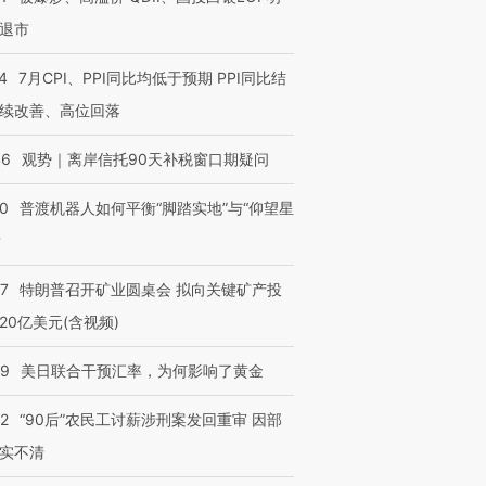
退市
4
7月CPI、PPI同比均低于预期 PPI同比结
续改善、高位回落
46
观势｜离岸信托90天补税窗口期疑问
00
普渡机器人如何平衡“脚踏实地”与“仰望星
？
57
特朗普召开矿业圆桌会 拟向关键矿产投
20亿美元(含视频)
09
美日联合干预汇率，为何影响了黄金
32
“90后”农民工讨薪涉刑案发回重审 因部
实不清