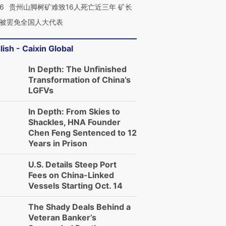
36
贵州山脚树矿难致16人死亡近三年 矿长
被罢免全国人大代表
lish - Caixin Global
In Depth: The Unfinished
Transformation of China’s
LGFVs
In Depth: From Skies to
Shackles, HNA Founder
Chen Feng Sentenced to 12
Years in Prison
U.S. Details Steep Port
Fees on China-Linked
Vessels Starting Oct. 14
The Shady Deals Behind a
Veteran Banker’s