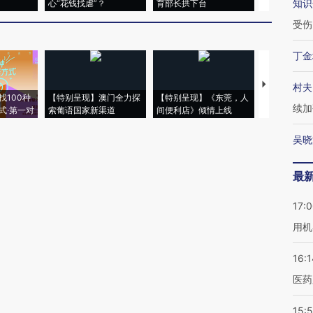
知识
心“花钱找虐”？
育部长拱下台
飞地休达
受伤
丁金
【推广】走
村夫
找100种
【特别呈现】澳门全力探
【特别呈现】《东莞，人
会，让数智科
续加
式·第一对
索葡语国家新渠道
间便利店》倾情上线
业
吴晓
最
17:
用机
16:1
医药
15:5