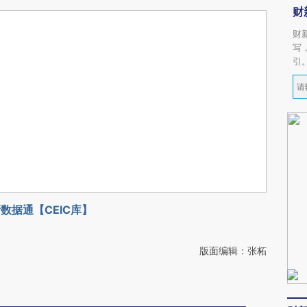
财
财
写
引
数据通【CEIC库】
版面编辑：张柘