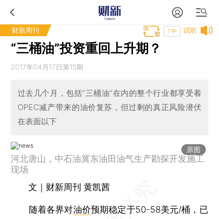
财新周刊
试听
T中
“三桶油”投资重回上升期？
2017年04月17日第15期
过去几个月，包括“三桶油”在内的整个行业都享受着
OPEC减产带来的油价复苏，但过剩的真正风险潜伏
在表面以下
原图
河北唐山，中石油冀东油田油气生产勘探开发施工
现场
文｜财新周刊 黄凯茜
随着各界对
油价
预期稳定于50-58美元/桶，已