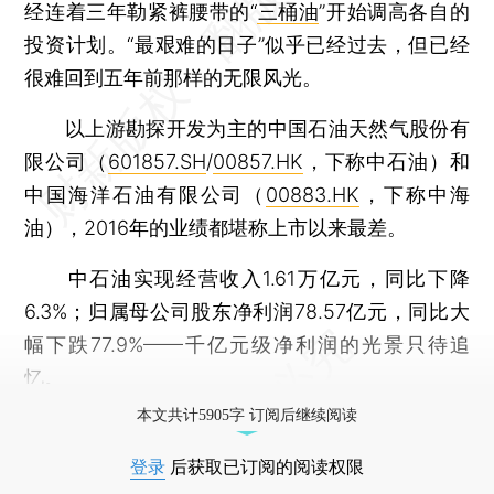
经连着三年勒紧裤腰带的“
三桶油
”开始调高各自的
投资计划。“最艰难的日子”似乎已经过去，但已经
很难回到五年前那样的无限风光。
以上游勘探开发为主的中国石油天然气股份有
限公司（
601857.SH
/
00857.HK
，下称中石油）和
中国海洋石油有限公司（
00883.HK
，下称中海
油），2016年的业绩都堪称上市以来最差。
中石油实现经营收入1.61万亿元，同比下降
6.3%；归属母公司股东净利润78.57亿元，同比大
幅下跌77.9%——千亿元级净利润的光景只待追
忆。
本文共计5905字 订阅后继续阅读
登录
后获取已订阅的阅读权限