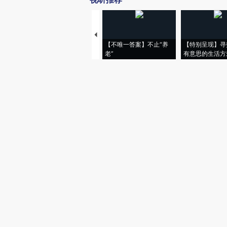
【不唯一答案】不止“养
【特别呈现】寻
老”
有意思的生活方