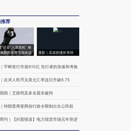
辑推荐
侵”还是“人道危机” 难
撕裂西班牙飞地休达
显影｜瓜农的漫长等待
｜
宇树发行市值610亿 先行者的加速和考验
｜
在岸人民币兑美元汇率连日升破6.75
我闻
｜
艾路明及多名股东被拘
｜
特朗普再签两份行政令限制出生公民权
周刊
｜
【封面报道】电力现货市场元年突进