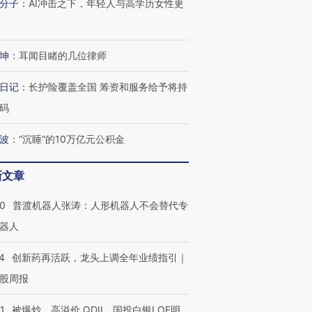
分子
：
AI冲击之下，年轻人与高学历女性更
进第四届链博
【商旅对话】华住集团
坤
：
耳闻目睹的几位律师
技“链”接产
【特别呈现】寻找100种
CFO：不靠规模取胜，华
【特别呈
有意思的生活方式·第三对
住三大增长引擎是什么？
有意思的
日记
：
长护险覆盖全国 筹资和服务给予将持
码
波
：
“沉睡”的10万亿元公积金
新文章
00
普渡机器人张涛：人形机器人不会替代专
器人
4
创新药再活跃，龙头上调全年业绩指引｜
股周报
1
被爆炒、高溢价 QDII、国投白银LOF明