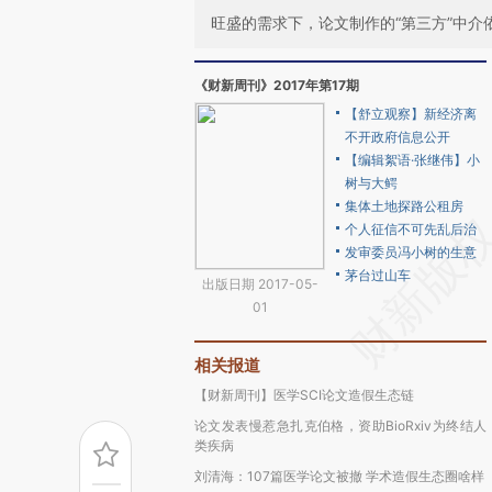
旺盛的需求下，论文制作的“第三方”中
《财新周刊》2017年第17期
【舒立观察】新经济离
不开政府信息公开
【编辑絮语·张继伟】小
树与大鳄
集体土地探路公租房
个人征信不可先乱后治
发审委员冯小树的生意
茅台过山车
出版日期 2017-05-
01
相关报道
【财新周刊】医学SCI论文造假生态链
论文发表慢惹急扎克伯格，资助BioRxiv为终结人
类疾病
刘清海：107篇医学论文被撤 学术造假生态圈啥样