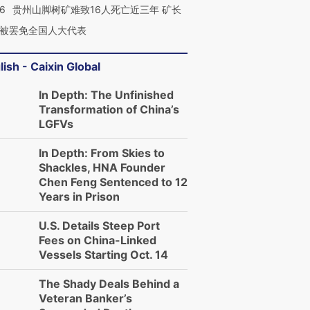
36
贵州山脚树矿难致16人死亡近三年 矿长
被罢免全国人大代表
lish - Caixin Global
In Depth: The Unfinished
Transformation of China’s
LGFVs
In Depth: From Skies to
Shackles, HNA Founder
Chen Feng Sentenced to 12
Years in Prison
U.S. Details Steep Port
Fees on China-Linked
Vessels Starting Oct. 14
The Shady Deals Behind a
Veteran Banker’s