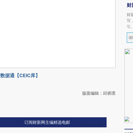
财
财
写
引
数据通【CEIC库】
版面编辑：邱祺璞
订阅财新网主编精选电邮