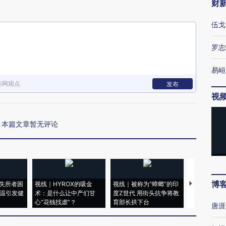
财
伍戈
罗志
易峘
新网观点
发布
视
本篇文章暂无评论
博
失所者困
视线｜HYROX的吸金
视线｜被称为“蟑螂”的印
视线｜“入侵
高温引发健
术：是什么让中产们甘
度Z世代 用街头抗争将教
机”？难民潮
心“花钱找虐”？
育部长拱下台
飞地休达
唐涯