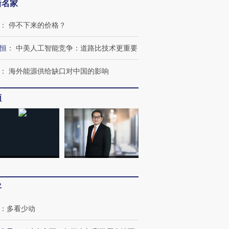
新名家
：
停不下来的价格？
恒
：
中美人工智能竞争：道路比技术更重要
：
海外能源供给缺口对中国的影响
频
客
”还是“人道危
湖北宜昌局部短时降雨
哈尔滨遭遇短时极端强降
撕裂西班牙
128毫米 紧急转移近
雨 3小时累计雨量超80毫
秘鲁纳斯
4000人
米
13人遇难
：
多看少动