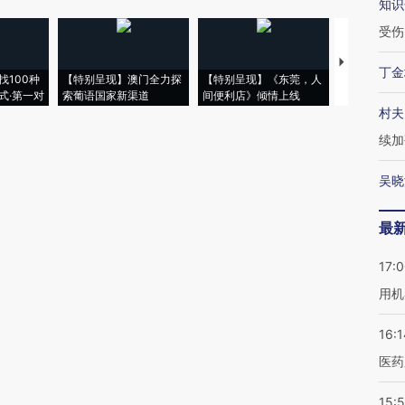
知识
受伤
【推广】走
丁金
找100种
【特别呈现】澳门全力探
【特别呈现】《东莞，人
会，让数智科
式·第一对
索葡语国家新渠道
间便利店》倾情上线
业
村夫
续加
吴晓
最
17:
用机
16:1
医药
15:5