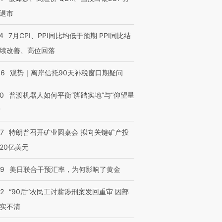
退市
4
7月CPI、PPI同比均低于预期 PPI同比结
续改善、高位回落
46
观势｜离岸信托90天补税窗口期疑问
00
普渡机器人如何平衡“脚踏实地”与“仰望星
？
57
特朗普召开矿业圆桌会 拟向关键矿产投
20亿美元
09
美日联合干预汇率，为何影响了黄金
32
“90后”农民工讨薪涉刑案发回重审 因部
实不清