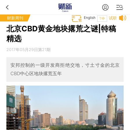
财新周刊
English
试听
T中
北京CBD黄金地块撂荒之谜|特稿
精选
2017年05月29日第21期
安邦控制的一级开发商拒绝交地，寸土寸金的北京
CBD中心区地块撂荒五年