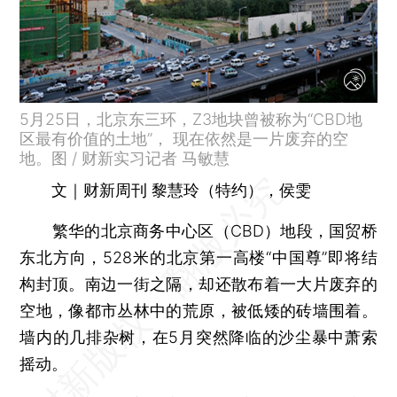
5月25日，北京东三环，Z3地块曾被称为“CBD地
区最有价值的土地”， 现在依然是一片废弃的空
地。图 / 财新实习记者 马敏慧
文｜财新周刊 黎慧玲（特约），侯雯
繁华的北京商务中心区（CBD）地段，国贸桥
东北方向，528米的北京第一高楼“中国尊”即将结
构封顶。南边一街之隔，却还散布着一大片废弃的
空地，像都市丛林中的荒原，被低矮的砖墙围着。
墙内的几排杂树，在5月突然降临的沙尘暴中萧索
摇动。