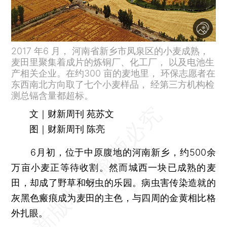
2017 年6 月， 河南省新乡市凤泉区的小麦成熟，
麦田里聚集着成片的炼铜厂、化工厂， 以及电池生
产相关企业。在约300 亩的麦地里， 环保志愿者在
东西南北方向取了七个小麦样品， 经第三方机构检
测总镉含量都超标。
文｜财新周刊 苑苏文
图｜财新周刊 陈亮
6月初，位于中原腹地的河南新乡，约500余
万亩小麦正等待收割。然而城西一块已成熟的麦
田，却成了野草和蚜虫的乐园。病虫害传染造就的
灰黑色瘢痕成为麦田的主色，与四周的金黄相比格
外扎眼。