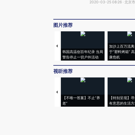
2020-03-25 08:26 · 北京
图片推荐
加沙上百万流离
韩国高温创百年纪录 当局
于“塑料烤箱” 
警告停止一切户外活动
康危机
视听推荐
【不唯一答案】不止“养
【特别呈现】寻
老”
有意思的生活方