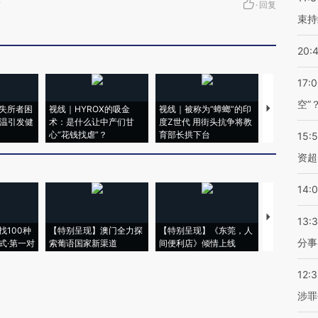
市
·
回复
束持
20:
17:
空”
失所者困
视线｜HYROX的吸金
视线｜被称为“蟑螂”的印
视线｜“入侵
高温引发健
术：是什么让中产们甘
度Z世代 用街头抗争将教
机”？难民潮
心“花钱找虐”？
育部长拱下台
飞地休达
15:
资超
14:
【推广】走
13:
找100种
【特别呈现】澳门全力探
【特别呈现】《东莞，人
会，让数智科
分事
式·第一对
索葡语国家新渠道
间便利店》倾情上线
业
12:
涉罪