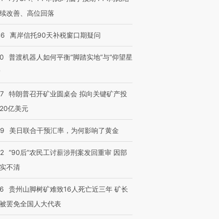
续改善、高位回落
46
离岸信托90天补税窗口期疑问
00
普渡机器人如何平衡“脚踏实地”与“仰望星
？
”还是“人道危
湖北宜昌局部短时降雨
哈尔滨遭遇短时极端强降
撕裂西班牙
128毫米 紧急转移近
雨 3小时累计雨量超80毫
秘鲁纳斯
4000人
米
13人遇难
57
特朗普召开矿业圆桌会 拟向关键矿产投
20亿美元
09
美日联合干预汇率，为何影响了黄金
进第四届链博
【商旅对话】华住集团
32
“90后”农民工讨薪涉刑案发回重审 因部
技“链”接产
【特别呈现】寻找100种
CFO：不靠规模取胜，华
【特别呈
实不清
有意思的生活方式·第三对
住三大增长引擎是什么？
有意思的
36
贵州山脚树矿难致16人死亡近三年 矿长
被罢免全国人大代表