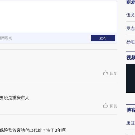
财
伍戈
罗志
新网观点
发布
易峘
视
·
回复
要说是重庆市人
·
回复
博
唐涯
保险监管废弛付出代价？审了3年啊