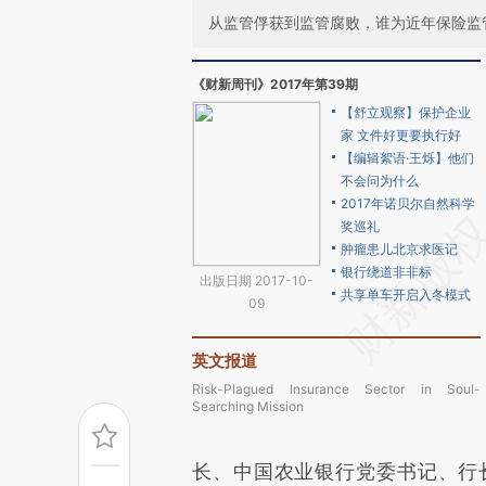
从监管俘获到监管腐败，谁为近年保险监
《财新周刊》2017年第39期
【舒立观察】保护企业
家 文件好更要执行好
【编辑絮语·王烁】他们
不会问为什么
2017年诺贝尔自然科学
奖巡礼
肿瘤患儿北京求医记
银行绕道非非标
出版日期 2017-10-
共享单车开启入冬模式
09
英文报道
Risk-Plagued Insurance Sector in Soul-
Searching Mission
长、中国农业银行党委书记、行