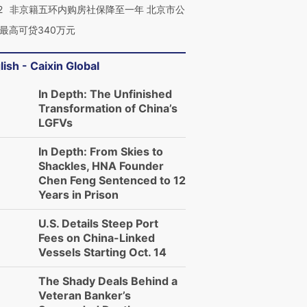
2
非京籍五环内购房社保降至一年 北京市公
最高可贷340万元
lish - Caixin Global
In Depth: The Unfinished
Transformation of China’s
LGFVs
In Depth: From Skies to
Shackles, HNA Founder
Chen Feng Sentenced to 12
Years in Prison
U.S. Details Steep Port
Fees on China-Linked
Vessels Starting Oct. 14
The Shady Deals Behind a
Veteran Banker’s