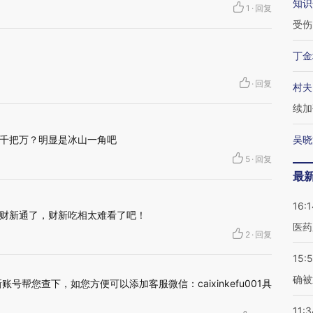
知识
1
·
回复
受伤
丁金
·
回复
村夫
续加
千把万？明显是冰山一角吧
吴晓
5
·
回复
最
16:1
财新通了，财新吃相太难看了吧！
医药
2
·
回复
15:5
确被
号帮您查下，如您方便可以添加客服微信：caixinkefu001具
11:3