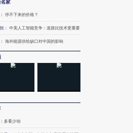
新名家
：
停不下来的价格？
恒
：
中美人工智能竞争：道路比技术更重要
：
海外能源供给缺口对中国的影响
频
客
：
多看少动