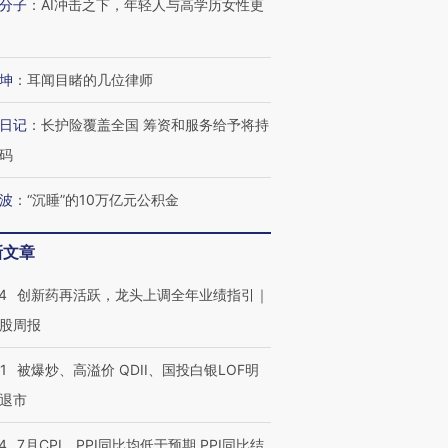
分子
：
AI冲击之下，年轻人与高学历女性更
坤
：
耳闻目睹的几位律师
日记
：
长护险覆盖全国 筹资和服务给予将持
码
波
：
“沉睡”的10万亿元公积金
新文章
4
创新药再活跃，龙头上调全年业绩指引｜
股周报
1
被爆炒、高溢价 QDII、国投白银LOF明
退市
4
7月CPI、PPI同比均低于预期 PPI同比结