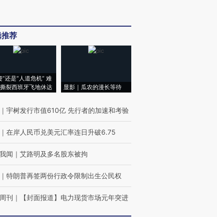
辑推荐
侵”还是“人道危机” 难
撕裂西班牙飞地休达
显影｜瓜农的漫长等待
｜
宇树发行市值610亿 先行者的加速和考验
｜
在岸人民币兑美元汇率连日升破6.75
我闻
｜
艾路明及多名股东被拘
｜
特朗普再签两份行政令限制出生公民权
周刊
｜
【封面报道】电力现货市场元年突进