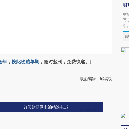
财
财
写
引
全年
，
按此收藏单期
，随时起刊，免费快递。]
版面编辑：邱祺璞
订阅财新网主编精选电邮