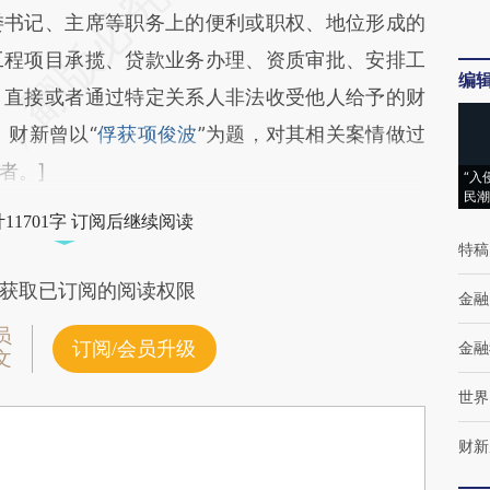
委书记、主席等职务上的便利或职权、地位形成的
工程项目承揽、贷款业务办理、资质审批、安排工
编
，直接或者通过特定关系人非法收受他人给予的财
。财新曾以“
俘获项俊波
”为题，对其相关案情做过
者。]
“入
民潮
11701字 订阅后继续阅读
特稿
获取已订阅的阅读权限
金融
员
订阅/会员升级
金融
文
世界
财新