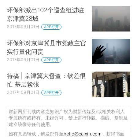
环保部派出102个巡查组进驻
京津冀28城
2017年09月01日
APP打开
环保部对京津冀县市党政主官
实行量化问责
2017年09月01日
APP打开
特稿 | 京津冀大督查：钦差很
忙 基层紧张
2017年09月01日
APP打开
财新网所刊载内容之知识产权为财新传媒及/或相关权利人
专属所有或持有。未经许可，禁止进行转载、摘编、复制及
建立镜像等任何使用。
如有意愿转载，请发邮件至
hello@caixin.com
，获得书面