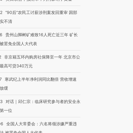
32
“90后”农民工讨薪涉刑案发回重审 因部
实不清
进第四届链博
【商旅对话】华住集团
技“链”接产
【特别呈现】寻找100种
CFO：不靠规模取胜，华
【特别呈
有意思的生活方式·第三对
住三大增长引擎是什么？
有意思的
36
贵州山脚树矿难致16人死亡近三年 矿长
被罢免全国人大代表
2
非京籍五环内购房社保降至一年 北京市公
最高可贷340万元
7
寒武纪上半年净利润同比翻倍 营收增速
放缓
53
对话｜邱仁宗：临床研究参与者的安全永
第一位
06
全国人大常委会：六名将领涉嫌严重违
法 被罢免全国人大代表