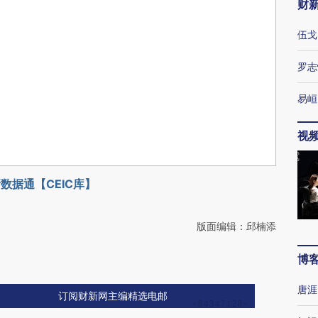
财
伍戈
罗志
易峘
视
数据通【CEIC库】
版面编辑：邱楠添
博
唐涯
订阅财新网主编精选电邮