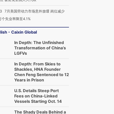
43
7月美国劳动力市场意外放缓 岗位减少
3万个失业率降至4.1%
lish - Caixin Global
In Depth: The Unfinished
Transformation of China’s
LGFVs
In Depth: From Skies to
Shackles, HNA Founder
Chen Feng Sentenced to 12
Years in Prison
U.S. Details Steep Port
Fees on China-Linked
Vessels Starting Oct. 14
The Shady Deals Behind a