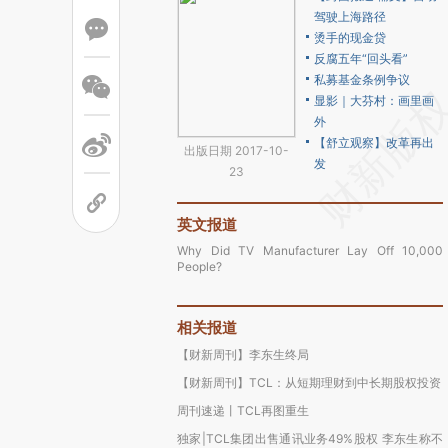
驾驶上海路径
烫手的现金贷
反腐五年“回头看”
私募基金条例争议
显影｜大芬村：画里画
外
【舒立观察】改革再出
出版日期 2017-10-
发
23
英文报道
Why Did TV Manufacturer Lay Off 10,000
People?
相关报道
【财新周刊】李东生终局
【财新周刊】TCL：从短期理财到中长期股权投资
周刊速递丨TCL再图重生
独家|TCL集团出售通讯业务49%股权 李东生称不