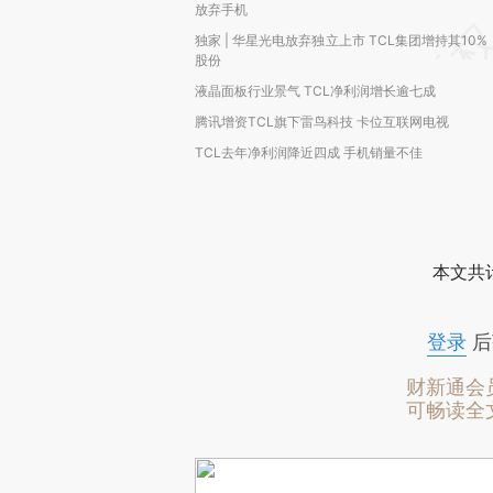
放弃手机
独家 | 华星光电放弃独立上市 TCL集团增持其10%
股份
液晶面板行业景气 TCL净利润增长逾七成
腾讯增资TCL旗下雷鸟科技 卡位互联网电视
TCL去年净利润降近四成 手机销量不佳
本文共计
登录
后
财新通会
可畅读全