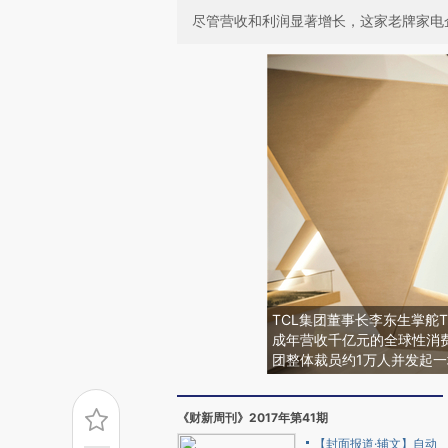
尽管营收和利润显著增长，这家老牌家电
TCL集团董事长李东生掌舵
成年营收千亿元的全球性消
团整体裁员约1万人并发起
《财新周刊》2017年第41期
【封面报道·辅文】自动