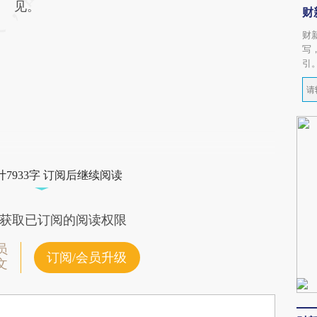
见。
财
财
写
引
7933字 订阅后继续阅读
获取已订阅的阅读权限
员
订阅/会员升级
文