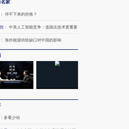
新名家
：
停不下来的价格？
恒
：
中美人工智能竞争：道路比技术更重要
：
海外能源供给缺口对中国的影响
频
客
：
多看少动