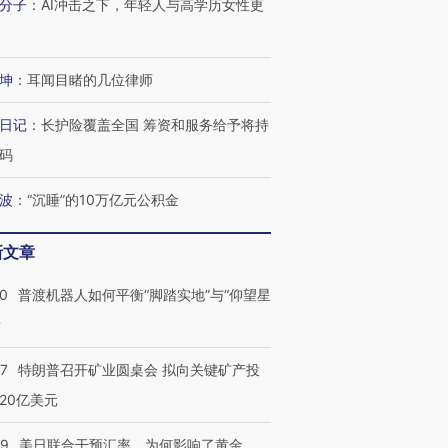
分子
：
AI冲击之下，年轻人与高学历女性更
坤
：
耳闻目睹的几位律师
日记
：
长护险覆盖全国 筹资和服务给予将持
码
波
：
“沉睡”的10万亿元公积金
新文章
00
普渡机器人如何平衡“脚踏实地”与“仰望星
？
57
特朗普召开矿业圆桌会 拟向关键矿产投
跨国走私7万
视线｜被称为“蟑螂”的印
视线｜“入侵”还是“人道危
检体内含3种
度Z世代 用街头抗争将教
机”？难民潮撕裂西班牙
秘鲁纳斯
20亿美元
育部长拱下台
飞地休达
13人遇难
09
美日联合干预汇率，为何影响了黄金