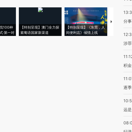
13:
分事
【推广】走
找100种
【特别呈现】澳门全力探
【特别呈现】《东莞，人
会，让数智科
式·第一对
索葡语国家新渠道
间便利店》倾情上线
业
12:
涉罪
11:1
积金
11:0
逐季
10:
远是
08:
纪违