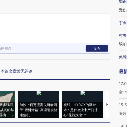
知识
受伤
丁金
村夫
续加
新网观点
发布
吴晓
本篇文章暂无评论
最
17:
空”
15:
致多瑙河
加沙上百万流离失所者困
视线｜HYROX的吸金
马航飞行员
二战沉船与
于“塑料烤箱” 高温引发健
术：是什么让中产们甘
粒摇头丸 尿
资超
露出
康危机
心“花钱找虐”？
毒品
14: