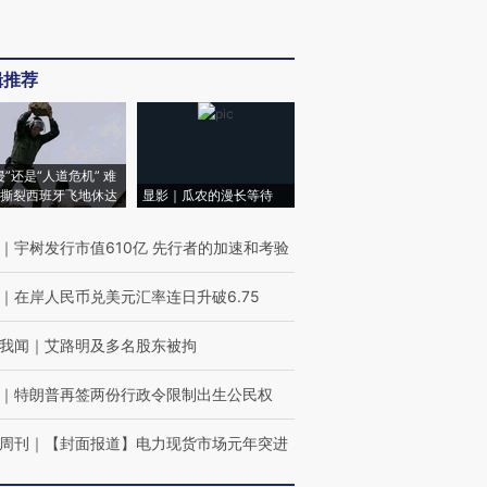
辑推荐
侵”还是“人道危机” 难
撕裂西班牙飞地休达
显影｜瓜农的漫长等待
｜
宇树发行市值610亿 先行者的加速和考验
｜
在岸人民币兑美元汇率连日升破6.75
我闻
｜
艾路明及多名股东被拘
｜
特朗普再签两份行政令限制出生公民权
周刊
｜
【封面报道】电力现货市场元年突进