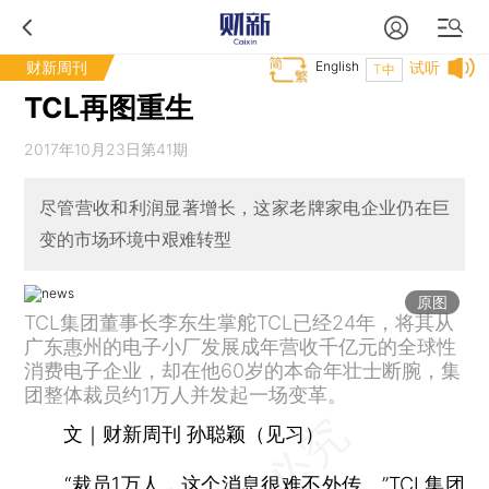
财新周刊
English
试听
T中
TCL再图重生
2017年10月23日第41期
尽管营收和利润显著增长，这家老牌家电企业仍在巨
变的市场环境中艰难转型
原图
TCL集团董事长李东生掌舵TCL已经24年，将其从
广东惠州的电子小厂发展成年营收千亿元的全球性
消费电子企业，却在他60岁的本命年壮士断腕，集
团整体裁员约1万人并发起一场变革。
文｜财新周刊 孙聪颖（见习）
“裁员1万人，这个消息很难不外传。”
TCL
集团