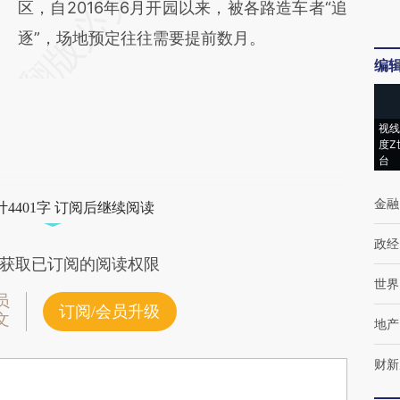
区，自2016年6月开园以来，被各路造车者“追
逐”，场地预定往往需要提前数月。
编
视线
度Z
台
金融
4401字 订阅后继续阅读
政经
获取已订阅的阅读权限
世界
员
订阅/会员升级
文
地产
财新