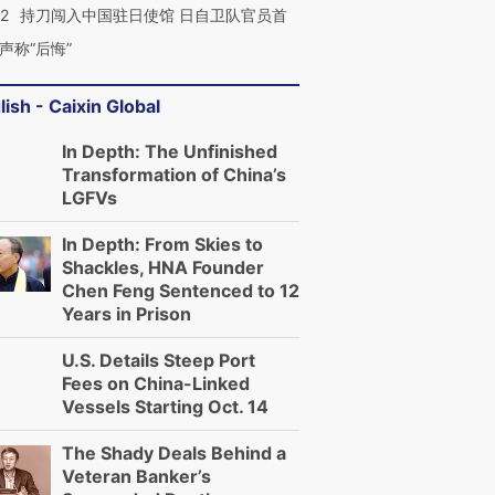
42
持刀闯入中国驻日使馆 日自卫队官员首
声称“后悔”
lish - Caixin Global
In Depth: The Unfinished
Transformation of China’s
LGFVs
In Depth: From Skies to
Shackles, HNA Founder
Chen Feng Sentenced to 12
Years in Prison
U.S. Details Steep Port
Fees on China-Linked
Vessels Starting Oct. 14
The Shady Deals Behind a
Veteran Banker’s