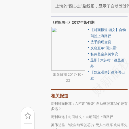
上海的“四步走”路线图，显示了自动驾驶
《财新周刊》2017年第41期
【封面报道·辅文】自动
驾驶上海路径
烫手的现金贷
反腐五年“回头看”
私募基金条例争议
显影 | 大芬村：画里画
外
【舒立观察】改革再出
出版日期 2017-10-
发
23
相关报道
周刊封面推荐：AI不断“来袭” 自动驾驶离我们还有
多远？
周刊速递丨封面辅文：自动驾驶上海路径
英伟达推L5级自动驾驶芯片 无人出租车或将率先