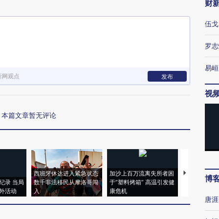
财
伍戈
罗志
易峘
新网观点
发布
视
本篇文章暂无评论
西班牙休达进入紧急状态
加沙上百万流离失所者困
马航飞行员
博
纪录 当局
数千非法移民从摩洛哥闯
于“塑料烤箱” 高温引发健
粒摇头丸 尿
外活动
入
康危机
毒品
唐涯