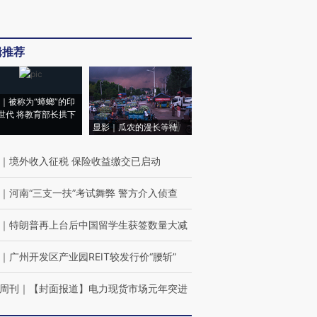
辑推荐
｜被称为“蟑螂”的印
世代 将教育部长拱下
显影｜瓜农的漫长等待
｜
境外收入征税 保险收益缴交已启动
｜
河南“三支一扶”考试舞弊 警方介入侦查
｜
特朗普再上台后中国留学生获签数量大减
｜
广州开发区产业园REIT较发行价“腰斩”
周刊
｜
【封面报道】电力现货市场元年突进