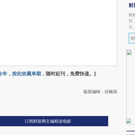
财
财
写
引
全年
，
按此收藏单期
，随时起刊，免费快递。]
版面编辑：邱楠添
订阅财新网主编精选电邮