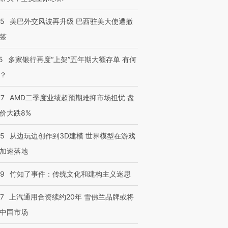
05
美巴外交风波再升级 巴西驻美大使遭撤
签
5
多家银行再度“上架”五年期大额存单 有何
？
37
AMD二季度业绩超预期难抑市场担忧 盘
价大跌8%
25
从边玩边创作到3D建模 世界模型在游戏
加速落地
09
竹知了事件：传统文化和建构主义迷思
47
上汽通用合资续约20年 雪佛兰品牌或将
中国市场