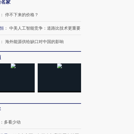
新名家
：
停不下来的价格？
恒
：
中美人工智能竞争：道路比技术更重要
：
海外能源供给缺口对中国的影响
频
跨国走私7万
视线｜HY
客
检体内含3种
泽连斯基密集出访美英 索
秘鲁纳斯卡观光飞机坠毁
术：是什
要防空导弹“救急”
13人遇难
心“花钱找
：
多看少动