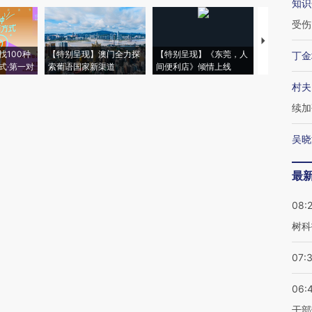
知识
受伤
【推广】走
找100种
【特别呈现】澳门全力探
【特别呈现】《东莞，人
会，让数智科
丁金
式·第一对
索葡语国家新渠道
间便利店》倾情上线
业
村夫
续加
吴晓
最
08:
树科
07:
06:
干部