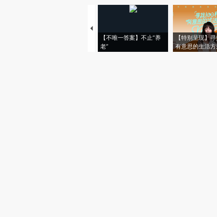
【不唯一答案】不止“养
【特别呈现】寻
老”
有意思的生活方