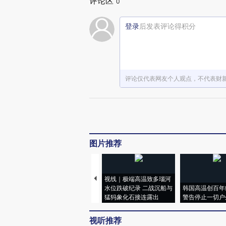
评论区
0
登录
后发表评论得积分
评论仅代表网友个人观点，不代表财
图片推荐
视线｜极端高温致多瑙河
水位跌破纪录 二战沉船与
韩国高温创百年
猛犸象化石接连露出
警告停止一切户
视听推荐