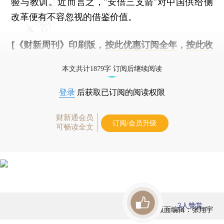
验与教训。近而言之，“安倍三支箭”对中国供给侧
改革便有不容忽视的借鉴价值。
[《财新周刊》印刷版，
按此优惠订阅全年
，
按此收
藏单期
，随时起刊，免费快递。]
本文共计1879字 订阅后继续阅读
登录
后获取已订阅的阅读权限
财新通会员
订阅/会员升级
可畅读全文
3
人赞赏
版面编辑：张翔宇