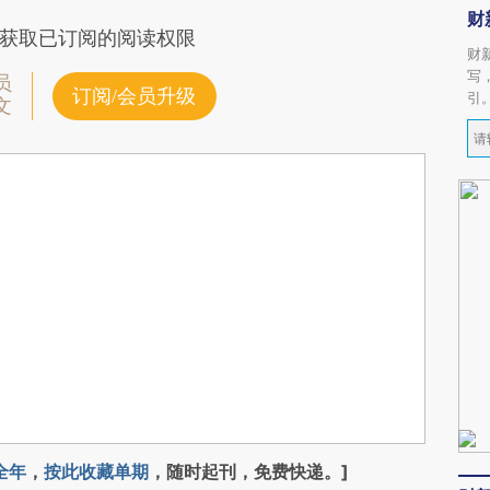
财
获取已订阅的阅读权限
财
写
员
订阅/会员升级
引
文
全年
，
按此收藏单期
，随时起刊，免费快递。]