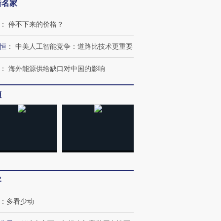
新名家
：
停不下来的价格？
恒
：
中美人工智能竞争：道路比技术更重要
：
海外能源供给缺口对中国的影响
频
客
：
多看少动