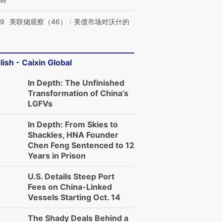
39
美联储观察（46）：美债市场对沃什的
lish - Caixin Global
In Depth: The Unfinished
Transformation of China’s
LGFVs
In Depth: From Skies to
Shackles, HNA Founder
Chen Feng Sentenced to 12
Years in Prison
U.S. Details Steep Port
Fees on China-Linked
Vessels Starting Oct. 14
The Shady Deals Behind a