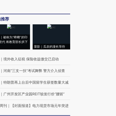
辑推荐
｜被称为“蟑螂”的印
世代 将教育部长拱下
显影｜瓜农的漫长等待
｜
境外收入征税 保险收益缴交已启动
｜
河南“三支一扶”考试舞弊 警方介入侦查
｜
特朗普再上台后中国留学生获签数量大减
｜
广州开发区产业园REIT较发行价“腰斩”
周刊
｜
【封面报道】电力现货市场元年突进