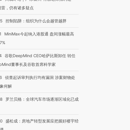
很雷，仍有诸多疑点
05
控制陷阱：组织为什么会越管越胖
1
MiniMax今起纳入港股通 盘间涨幅最高
77%
4
谷歌DeepMind CEO哈萨比斯卸任 转任
epMind董事长及谷歌首席科学家
6
侦查起诉审判执行均有漏洞 涉案财物处
象何解
58
罗兰贝格：全球汽车市场逐渐区域化已成
50
盛松成：房地产转型发展应把握好楼宇经
遇