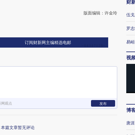
财
版面编辑：许金玲
伍戈
罗志
易峘
订阅财新网主编精选电邮
视
新网观点
发布
博
唐涯
本篇文章暂无评论