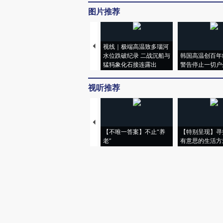
图片推荐
视线｜极端高温致多瑙河
水位跌破纪录 二战沉船与
韩国高温创百年
猛犸象化石接连露出
警告停止一切户
视听推荐
【不唯一答案】不止“养
【特别呈现】寻
老”
有意思的生活方