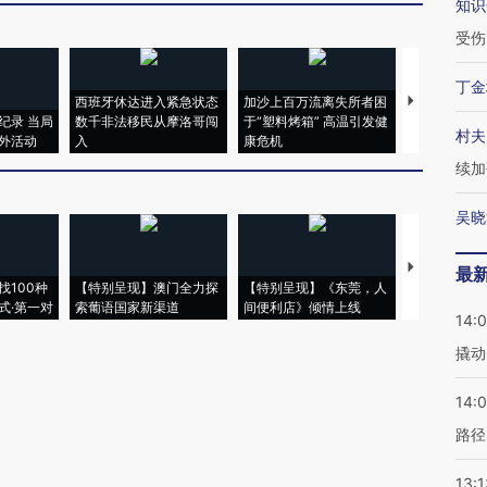
知识
受伤
丁金
西班牙休达进入紧急状态
加沙上百万流离失所者困
马航飞行员
纪录 当局
数千非法移民从摩洛哥闯
于“塑料烤箱” 高温引发健
粒摇头丸 尿
村夫
外活动
入
康危机
毒品
续加
吴晓
【推广】走
最
找100种
【特别呈现】澳门全力探
【特别呈现】《东莞，人
会，让数智科
式·第一对
索葡语国家新渠道
间便利店》倾情上线
业
14:
撬动
14:0
路径
13:1