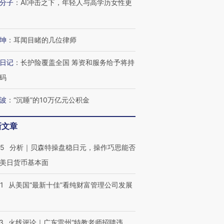
分子
：
AI冲击之下，年轻人与高学历女性更
坤
：
耳闻目睹的几位律师
跨国走私7万
视线｜HY
检体内含3种
泽连斯基密集出访美英 索
秘鲁纳斯卡观光飞机坠毁
术：是什
日记
：
长护险覆盖全国 筹资和服务给予将持
要防空导弹“救急”
13人遇难
心“花钱找
码
波
：
“沉睡”的10万亿元公积金
进第四届链博
【商旅对话】华住集团
新文章
技“链”接产
【特别呈现】寻找100种
CFO：不靠规模取胜，华
【特别呈
有意思的生活方式·第三对
住三大增长引擎是什么？
有意思的
05
分析｜贝森特操盘稳日元，操作巧思能否
美日货币基本面
1
从美国“最新十佳”看纯财富管理公司发展
3
火线评论｜广东雷州“特教老师招聘违