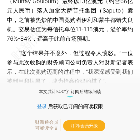
（Murray Goulburn）最终以13亿澳元（约合66亿
元人民币）落入加拿大萨普托集团（Saputo）囊
中，之前被热炒的中国竞购者伊利和蒙牛都错失良
机。交易估值为每信托单位1.1-1.15澳元，溢价率约
76%-84%，远高于此前市场预期。
“这个结果并不意外，但过程令人愤怒。”一位
参与此次收购的财务顾问公司负责人对财新记者表
示，在此次竞购迈高的过程中，“我深深感受到我们
被利用和抹黑了，成为抬高价码的棋子”。
本文共计5437字 订阅后继续阅读
登录
后获取已订阅的阅读权限
财新通会员
订阅/会员升级
可畅读全文