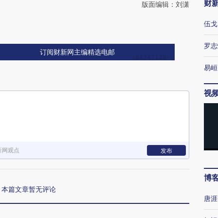
财
版面编辑：刘潇
伍戈
罗志
订阅财新网主编精选电邮
易峘
视
新网观点
发布
博
本篇文章暂无评论
唐涯