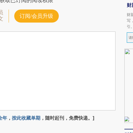
获取已订阅的阅读权限
财
员
财
订阅/会员升级
文
写
引
全年
，
按此收藏单期
，随时起刊，免费快递。]