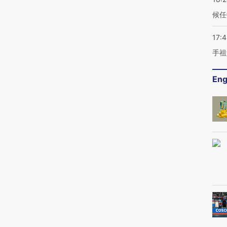
候任
17:
手祖
Eng