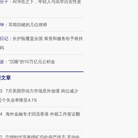
分子
：
AI冲击之下，年轻人与高学历女性更
跨国走私7万
视线｜被称为“蟑螂”的印
视线｜“入侵”还是“人道危
检体内含3种
度Z世代 用街头抗争将教
机”？难民潮撕裂西班牙
秘鲁纳斯
坤
：
耳闻目睹的几位律师
育部长拱下台
飞地休达
13人遇难
日记
：
长护险覆盖全国 筹资和服务给予将持
码
波
：
“沉睡”的10万亿元公积金
进第四届链博
【商旅对话】华住集团
技“链”接产
【特别呈现】寻找100种
CFO：不靠规模取胜，华
【特别呈
有意思的生活方式·第三对
住三大增长引擎是什么？
有意思的
新文章
43
7月美国劳动力市场意外放缓 岗位减少
3万个失业率降至4.1%
14
海外金融专才回流香港 外籍工作签证翻
2
宁德时代宜春锂矿仍处停产状态 其动向