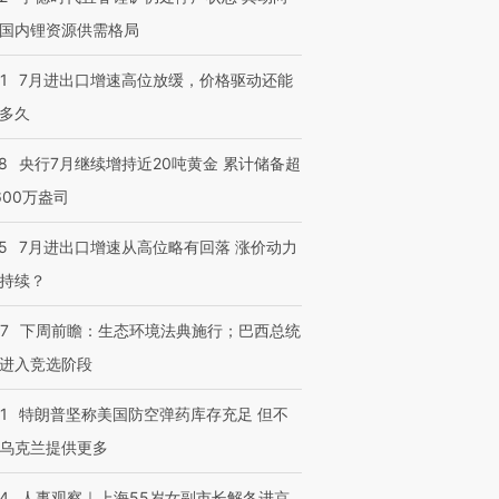
国内锂资源供需格局
1
7月进出口增速高位放缓，价格驱动还能
多久
8
央行7月继续增持近20吨黄金 累计储备超
600万盎司
5
7月进出口增速从高位略有回落 涨价动力
持续？
07
下周前瞻：生态环境法典施行；巴西总统
进入竞选阶段
1
特朗普坚称美国防空弹药库存充足 但不
乌克兰提供更多
24
人事观察｜上海55岁女副市长解冬进京