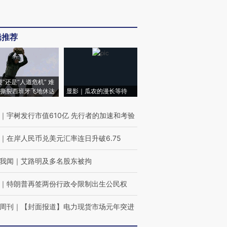
辑推荐
侵”还是“人道危机” 难
撕裂西班牙飞地休达
显影｜瓜农的漫长等待
｜
宇树发行市值610亿 先行者的加速和考验
｜
在岸人民币兑美元汇率连日升破6.75
我闻
｜
艾路明及多名股东被拘
｜
特朗普再签两份行政令限制出生公民权
周刊
｜
【封面报道】电力现货市场元年突进