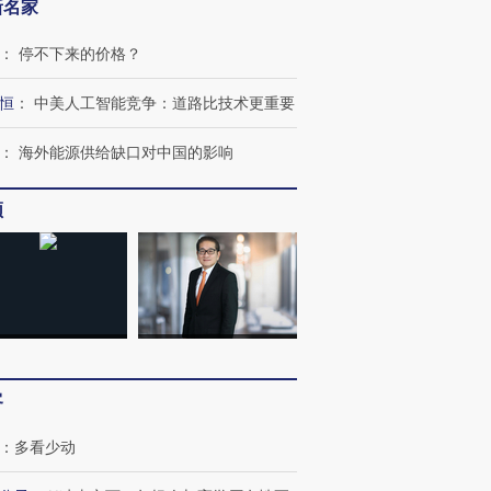
新名家
：
停不下来的价格？
恒
：
中美人工智能竞争：道路比技术更重要
：
海外能源供给缺口对中国的影响
频
客
：
多看少动