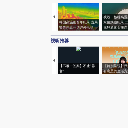
视线｜极端高温
韩国高温创百年纪录 当局
水位跌破纪录 
警告停止一切户外活动
猛犸象化石接连
视听推荐
【不唯一答案】不止“养
【特别呈现】寻
老”
有意思的生活方