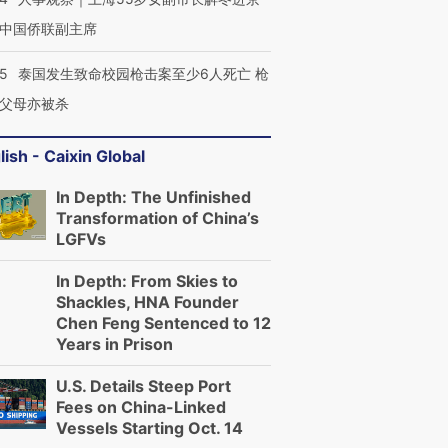
中国侨联副主席
45
泰国发生致命校园枪击案至少6人死亡 枪
父母亦被杀
lish - Caixin Global
In Depth: The Unfinished
Transformation of China’s
LGFVs
In Depth: From Skies to
Shackles, HNA Founder
Chen Feng Sentenced to 12
Years in Prison
U.S. Details Steep Port
Fees on China-Linked
Vessels Starting Oct. 14