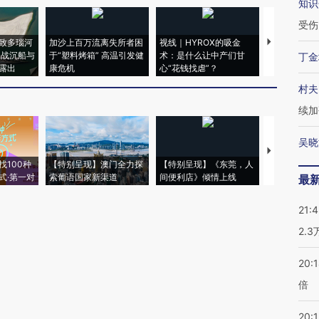
知识
受伤
致多瑙河
加沙上百万流离失所者困
视线｜HYROX的吸金
马航飞行员
二战沉船与
于“塑料烤箱” 高温引发健
术：是什么让中产们甘
粒摇头丸 尿
丁金
露出
康危机
心“花钱找虐”？
毒品
村夫
续加
吴晓
【推广】走
找100种
【特别呈现】澳门全力探
【特别呈现】《东莞，人
会，让数智科
式·第一对
索葡语国家新渠道
间便利店》倾情上线
业
最
21:
2.
20:
倍
20:1