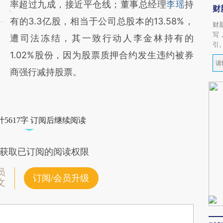
率超过九成，接近平仓线；董事总经理
李瑶
持
财
有的3.3亿股，相当于公司总股本的13.58%，
财
写
遭司法冻结，其一致行动人李金林持有的
引
1.02%股份，因为股票质押合约发生违约被券
商强行减持股票。
5617字 订阅后继续阅读
获取已订阅的阅读权限
员
订阅/会员升级
文