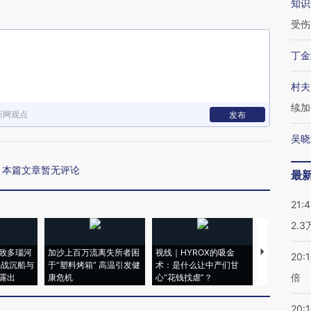
知识
受伤
丁金
村夫
续加
新网观点
发布
吴晓
本篇文章暂无评论
最
21:
2.
致多瑙河
加沙上百万流离失所者困
视线｜HYROX的吸金
马航飞行员
20:
二战沉船与
于“塑料烤箱” 高温引发健
术：是什么让中产们甘
粒摇头丸 尿
倍
露出
康危机
心“花钱找虐”？
毒品
20:1