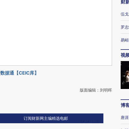
财
伍戈
罗志
易峘
视
数据通【CEIC库】
版面编辑：刘明晖
博
唐涯
订阅财新网主编精选电邮