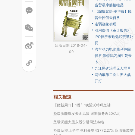
当贸易摩擦牺牲品
【编辑絮语·凌华薇】民
营金控何去何从
走弱迹象初现
引用虚假《审计报告》
IPO律所未勤勉尽责遭处
罚
出版日期 2018-04-
汽车动力电池黑马摔回
09
低谷 沃特玛闪崩生死未
卜
九江尾矿治理无人埋单
网约车第二次世界大战
开打
相关报道
【财新周刊】“攒车”联盟沃特玛之谜
坚瑞沃能爆发资金风险 逾期债务近20亿元
坚瑞沃能大股东股份遭司法冻结
坚瑞沃能上半年净利暴增43772.27% 应收账款增