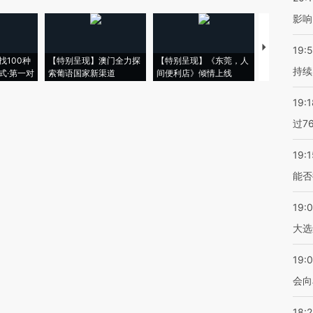
影响
【推广】走
19:5
找100种
【特别呈现】澳门全力探
【特别呈现】《东莞，人
会，让数智科
持续
式·第一对
索葡语国家新渠道
间便利店》倾情上线
业
19:1
过7
19:1
能否
19:
大选
19:0
会向
18: