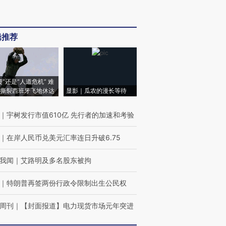
辑推荐
侵”还是“人道危机” 难
撕裂西班牙飞地休达
显影｜瓜农的漫长等待
｜
宇树发行市值610亿 先行者的加速和考验
｜
在岸人民币兑美元汇率连日升破6.75
我闻
｜
艾路明及多名股东被拘
｜
特朗普再签两份行政令限制出生公民权
周刊
｜
【封面报道】电力现货市场元年突进