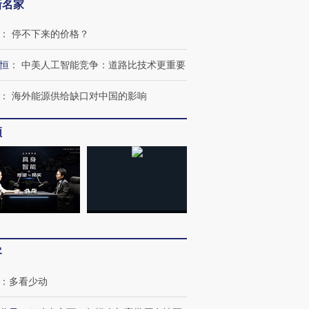
新名家
：
停不下来的价格？
恒
：
中美人工智能竞争：道路比技术更重要
：
海外能源供给缺口对中国的影响
频
客
：
多看少动