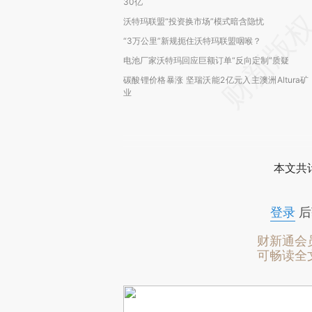
30亿
沃特玛联盟“投资换市场”模式暗含隐忧
“3万公里”新规扼住沃特玛联盟咽喉？
电池厂家沃特玛回应巨额订单“反向定制”质疑
碳酸锂价格暴涨 坚瑞沃能2亿元入主澳洲Altura矿
业
本文共计
登录
后
财新通会
可畅读全