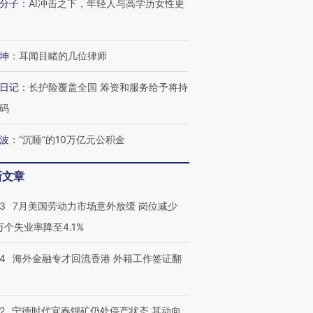
分子
：
AI冲击之下，年轻人与高学历女性更
坤
：
耳闻目睹的几位律师
日记
：
长护险覆盖全国 筹资和服务给予将持
码
波
：
“沉睡”的10万亿元公积金
新文章
43
7月美国劳动力市场意外放缓 岗位减少
3万个失业率降至4.1%
跨国走私7万
视线｜被称为“蟑螂”的印
视线｜“入侵”还是“人道危
14
海外金融专才回流香港 外籍工作签证翻
检体内含3种
度Z世代 用街头抗争将教
机”？难民潮撕裂西班牙
秘鲁纳斯
育部长拱下台
飞地休达
13人遇难
2
宁德时代宜春锂矿仍处停产状态 其动向