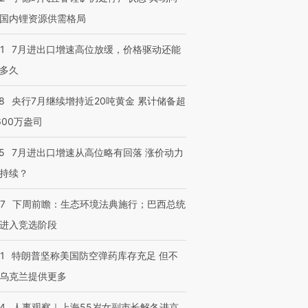
国内锂资源供需格局
进第四届链博
【商旅对话】华住集团
1
7月进出口增速高位放缓，价格驱动还能
技“链”接产
【特别呈现】寻找100种
CFO：不靠规模取胜，华
【特别呈
多久
有意思的生活方式·第三对
住三大增长引擎是什么？
有意思的
8
央行7月继续增持近20吨黄金 累计储备超
600万盎司
5
7月进出口增速从高位略有回落 涨价动力
持续？
07
下周前瞻：生态环境法典施行；巴西总统
进入竞选阶段
1
特朗普坚称美国防空弹药库存充足 但不
乌克兰提供更多
24
人事观察｜上海55岁女副市长解冬进京