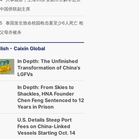
中国侨联副主席
45
泰国发生致命校园枪击案至少6人死亡 枪
父母亦被杀
lish - Caixin Global
In Depth: The Unfinished
Transformation of China’s
LGFVs
In Depth: From Skies to
Shackles, HNA Founder
Chen Feng Sentenced to 12
Years in Prison
U.S. Details Steep Port
Fees on China-Linked
Vessels Starting Oct. 14