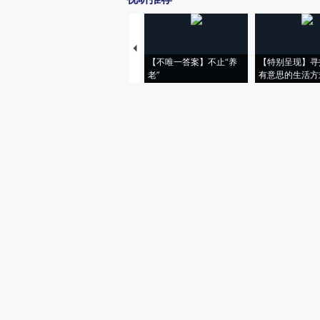
【不唯一答案】不止“养
【特别呈现】寻
老”
有意思的生活方