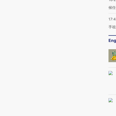
候任
17:
手祖
Eng