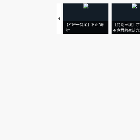
【不唯一答案】不止“养
【特别呈现】寻
老”
有意思的生活方