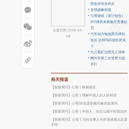
营金控何去何从
走弱迹象初现
引用虚假《审计报告》
IPO律所未勤勉尽责遭处
罚
出版日期 2018-04-
汽车动力电池黑马摔回
09
低谷 沃特玛闪崩生死未
卜
九江尾矿治理无人埋单
网约车第二次世界大战
开打
相关报道
【财新周刊】心智丨秋裤效应
【财新周刊】心智丨理解中国人的人际和谐
【财新周刊】心智|你也是刻板印象的奴隶吗
【财新周刊】心智丨年轻人，你怎么都不听我说的
【财新周刊】心智丨为何当事人与旁观者观点总是
不同