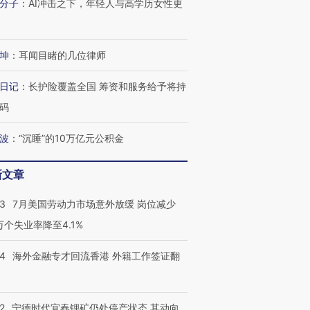
分子
：
AI冲击之下，年轻人与高学历女性更
坤
：
耳闻目睹的几位律师
日记
：
长护险覆盖全国 筹资和服务给予将持
码
波
：
“沉睡”的10万亿元公积金
新文章
43
7月美国劳动力市场意外放缓 岗位减少
3万个失业率降至4.1%
跨国走私7万
视线｜被称为“蟑螂”的印
视线｜“入侵”还是“人道危
14
海外金融专才回流香港 外籍工作签证翻
检体内含3种
度Z世代 用街头抗争将教
机”？难民潮撕裂西班牙
秘鲁纳斯
育部长拱下台
飞地休达
13人遇难
2
宁德时代宜春锂矿仍处停产状态 其动向