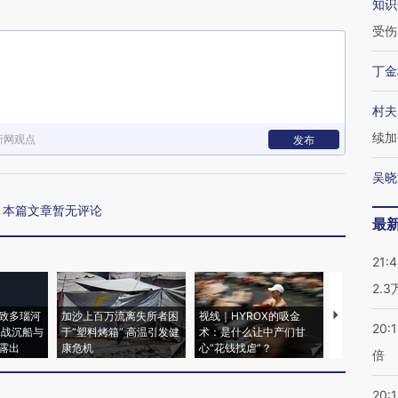
知识
受伤
丁金
村夫
续加
新网观点
发布
吴晓
本篇文章暂无评论
最
21:
2.
致多瑙河
加沙上百万流离失所者困
视线｜HYROX的吸金
马航飞行员
20:
二战沉船与
于“塑料烤箱” 高温引发健
术：是什么让中产们甘
粒摇头丸 尿
露出
康危机
心“花钱找虐”？
毒品
倍
20:1