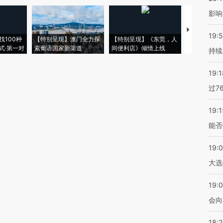
影响
【推广】走
19:5
找100种
【特别呈现】澳门全力探
【特别呈现】《东莞，人
会，让数智科
式·第一对
索葡语国家新渠道
间便利店》倾情上线
业
持续
19:1
过7
19:1
能否
19:
大选
19:0
会向
18: