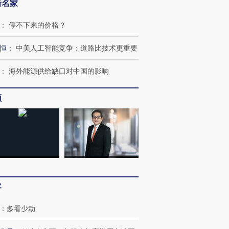
新名家
：
停不下来的价格？
恒
：
中美人工智能竞争：道路比技术更重要
：
海外能源供给缺口对中国的影响
频
客
：
多看少动