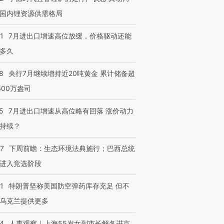
国内锂资源供需格局
进第四届链博
【商旅对话】华住集团
1
7月进出口增速高位放缓，价格驱动还能
技“链”接产
【特别呈现】寻找100种
CFO：不靠规模取胜，华
【特别呈
有意思的生活方式·第三对
住三大增长引擎是什么？
有意思的
多久
8
央行7月继续增持近20吨黄金 累计储备超
600万盎司
5
7月进出口增速从高位略有回落 涨价动力
持续？
07
下周前瞻：生态环境法典施行；巴西总统
进入竞选阶段
1
特朗普坚称美国防空弹药库存充足 但不
乌克兰提供更多
24
人事观察｜上海55岁女副市长解冬进京