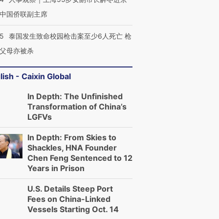
中国侨联副主席
45
泰国发生致命校园枪击案至少6人死亡 枪
父母亦被杀
lish - Caixin Global
In Depth: The Unfinished
Transformation of China’s
LGFVs
In Depth: From Skies to
Shackles, HNA Founder
Chen Feng Sentenced to 12
Years in Prison
U.S. Details Steep Port
Fees on China-Linked
Vessels Starting Oct. 14