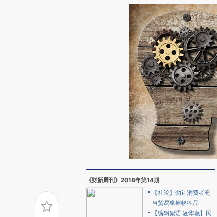
《财新周刊》2018年第14期
【社论】勿让消费者充
当贸易摩擦牺牲品
【编辑絮语·凌华薇】民