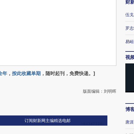
财
伍戈
罗志
易峘
视
全年
，
按此收藏单期
，随时起刊，免费快递。]
版面编辑：刘明晖
博
订阅财新网主编精选电邮
唐涯