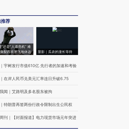
辑推荐
侵”还是“人道危机” 难
撕裂西班牙飞地休达
显影｜瓜农的漫长等待
｜
宇树发行市值610亿 先行者的加速和考验
｜
在岸人民币兑美元汇率连日升破6.75
我闻
｜
艾路明及多名股东被拘
｜
特朗普再签两份行政令限制出生公民权
周刊
｜
【封面报道】电力现货市场元年突进