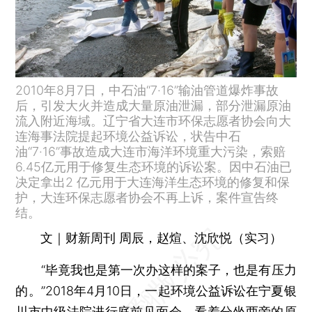
2010年8月7日，中石油“7·16”输油管道爆炸事故
后，引发大火并造成大量原油泄漏，部分泄漏原油
流入附近海域。辽宁省大连市环保志愿者协会向大
连海事法院提起环境公益诉讼，状告中石
油“7·16”事故造成大连市海洋环境重大污染，索赔
6.45亿元用于修复生态环境的诉讼案。因中石油已
决定拿出2 亿元用于大连海洋生态环境的修复和保
护，大连环保志愿者协会不再上诉，案件宣告终
结。
文｜财新周刊 周辰，赵煊、沈欣悦（实习）
“毕竟我也是第一次办这样的案子，也是有压力
的。”2018年4月10日，一起环境公益诉讼在宁夏银
川市中级法院进行庭前见面会。看着分坐两旁的原