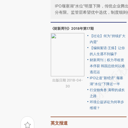
IPO堰塞湖“水位”明显下降，传统企业
分有限。监管层希望优中选优，制度细则
《财新周刊》2018年第17期
【社论】何为“持续扩大
内需”
【编辑絮语·王烁】让你
的人生遇不到骗子
财新周刊｜权力寻租资
本俘获 韩国总统何以难
逃厄运
IPO让道“新经济” 堰塞
出版日期 2018-04-
湖“水位”下降近一半
30
行业独角兽 满帮的成长
之路
环境公益诉讼为何举步
维艰？
英文报道