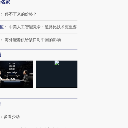
新名家
：
停不下来的价格？
恒
：
中美人工智能竞争：道路比技术更重要
：
海外能源供给缺口对中国的影响
频
客
：
多看少动