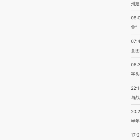
州建
08:
业”
07:
意图
06:
字头
22:1
与战
20:
半年
17:2