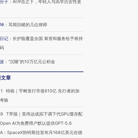
分子
：
AI冲击之下，年轻人与高学历女性更
坤
：
耳闻目睹的几位律师
日记
：
长护险覆盖全国 筹资和服务给予将持
码
波
：
“沉睡”的10万亿元公积金
OX的吸金
马航飞行员跨国走私7万
视线｜被称为“蟑螂”的印
让中产们甘
粒摇头丸 尿检体内含3种
度Z世代 用街头抗争将教
秘鲁纳斯
”？
毒品
育部长拱下台
13人遇难
新文章
51
特稿｜宇树发行市值610亿 先行者的加
考验
进第四届链博
【商旅对话】华住集团
29
T早报｜英伟达或拟下调下代GPU显存配
技“链”接产
【特别呈现】寻找100种
CFO：不靠规模取胜，华
【特别呈
有意思的生活方式·第三对
住三大增长引擎是什么？
有意思的
Open AI为免费用户默认提供GPT-5.6
NA；SpaceX协特斯拉宣布斥168亿美元在德