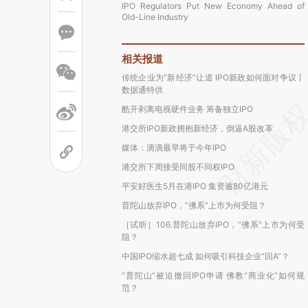
IPO Regulators Put New Economy Ahead of
Old-Line Industry
相关报道
传统企业为“新经济”让道 IPO新政如何面对争议丨
数据通特供
酷开剥离电视硬件业务 筹备独立IPO
港交所IPO新政拥抱新经济，倒逼A股改革
媒体：滴滴最早将于今年IPO
港交所下周接受同股不同权IPO
平安好医生5月在港IPO 集资逾80亿港元
普陀山放弃IPO，“佛系”上市为何受阻？
［试听］106.普陀山放弃IPO，“佛系”上市为何受
阻？
中国IPO缩水超七成 如何吸引科技企业“回A”？
“普陀山”被迫撤回IPO申请 佛教“商业化”如何规
范？