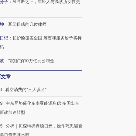
分子
：
AI冲击之下，年轻人与高学历女性更
坤
：
耳闻目睹的几位律师
日记
：
长护险覆盖全国 筹资和服务给予将持
跨国走私7万
视线｜HYROX的吸金
视线｜被
检体内含3种
码
术：是什么让中产们甘
泽连斯基密集出访美英 索
度Z世代
心“花钱找虐”？
要防空导弹“救急”
育部长拱
波
：
“沉睡”的10万亿元公积金
新文章
进第四届链博
【商旅对话】华住集团
0
看空消费的“三大误区”
技“链”接产
【特别呈现】寻找100种
CFO：不靠规模取胜，华
【特别呈
有意思的生活方式·第三对
住三大增长引擎是什么？
有意思的
59
中东局势催化东南亚能源焦虑 多国出台
新政加速转型
05
分析｜贝森特操盘稳日元，操作巧思能否
美日货币基本面