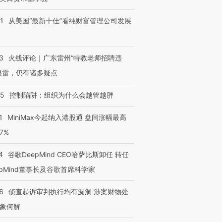
1
从美国“最新十佳”看纯财富管理公司发展
3
火线评论｜广东雷州“特教老师招聘违
很雷，仍有诸多疑点
05
控制陷阱：组织为什么会越管越胖
1
MiniMax今起纳入港股通 盘间涨幅最高
77%
4
谷歌DeepMind CEO哈萨比斯卸任 转任
epMind董事长及谷歌首席科学家
6
侦查起诉审判执行均有漏洞 涉案财物处
象何解