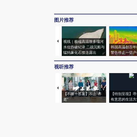
图片推荐
视线｜极端高温致多瑙河
水位跌破纪录 二战沉船与
韩国高温创百年
猛犸象化石接连露出
警告停止一切户
视听推荐
【不唯一答案】不止“养
【特别呈现】寻
老”
有意思的生活方