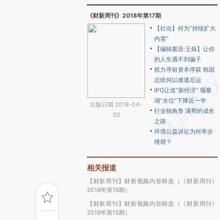
《财新周刊》2018年第17期
【社论】何为“持续扩大
内需”
【编辑絮语·王烁】让你
的人生遇不到骗子
权力寻租资本俘获 韩国
总统何以难逃厄运
IPO让道“新经济” 堰塞
湖“水位”下降近一半
出版日期 2018-04-
行业独角兽 满帮的成长
30
之路
环境公益诉讼为何举步
维艰？
相关报道
【财新周刊】财新视频内容精选（《财新周刊》
2018年第16期）
【财新周刊】财新视频内容精选（《财新周刊》
2018年第15期）