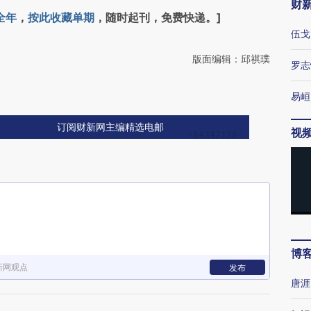
财
全年
，
按此收藏单期
，随时起刊，免费快递。]
伍戈
版面编辑：邱祺璞
罗志
易峘
订阅财新网主编精选电邮
视
博
新网观点
发布
唐涯