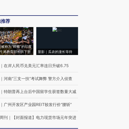
辑推荐
|被称为“蟑螂”的印度
代 将教育部长拱下台
显影｜瓜农的漫长等待
｜
在岸人民币兑美元汇率连日升破6.75
｜
河南“三支一扶”考试舞弊 警方介入侦查
｜
特朗普再上台后中国留学生获签数量大减
｜
广州开发区产业园REIT较发行价“腰斩”
周刊
｜
【封面报道】电力现货市场元年突进