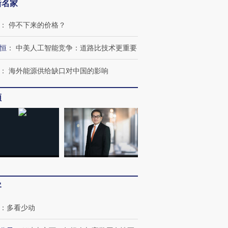
新名家
：
停不下来的价格？
恒
：
中美人工智能竞争：道路比技术更重要
：
海外能源供给缺口对中国的影响
频
客
：
多看少动