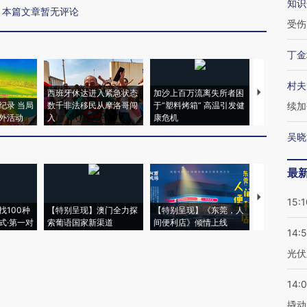
知识
本篇文章暂无评论
受伤
丁金
村夫
西班牙休达进入紧急状态
加沙上百万流离失所者困
马航飞行员
纪录 当局
数千非法移民从摩洛哥闯
于“塑料烤箱” 高温引发健
粒摇头丸 尿
续加
外活动
入
康危机
毒品
吴晓
最
【推广】走
15:1
找100种
【特别呈现】澳门全力探
【特别呈现】《东莞，人
会，让数智科
式·第一对
索葡语国家新渠道
间便利店》倾情上线
业
14:
光伏
14:
撬动