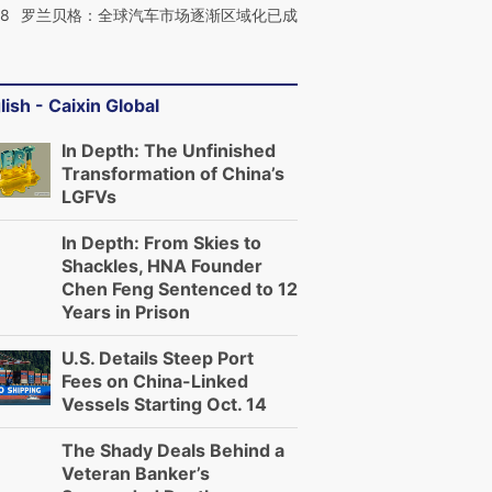
58
罗兰贝格：全球汽车市场逐渐区域化已成
lish - Caixin Global
In Depth: The Unfinished
Transformation of China’s
LGFVs
In Depth: From Skies to
Shackles, HNA Founder
Chen Feng Sentenced to 12
Years in Prison
U.S. Details Steep Port
Fees on China-Linked
Vessels Starting Oct. 14
The Shady Deals Behind a
Veteran Banker’s