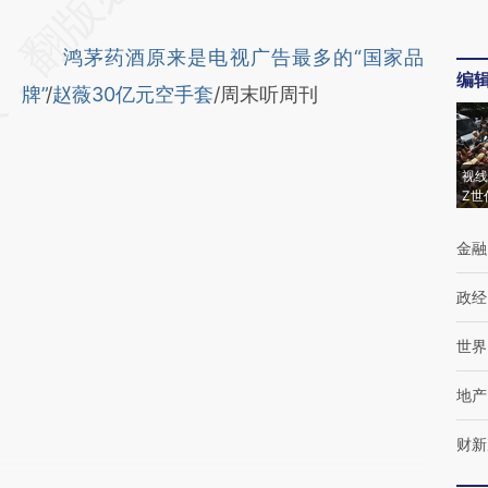
鸿茅药酒原来是电视广告最多的“国家品
编
牌”
/
赵薇30亿元空手套
/周末听周刊
视线
Z世
金融
政经
世界
地产
财新