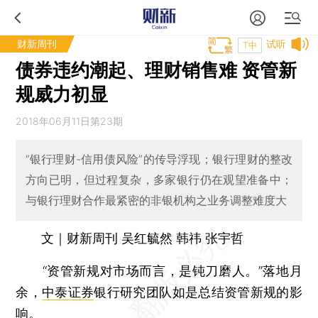
财新周刊
试听
T中
债券违约潮起、理财销售难 资管新
规威力初显
2018年06月11日第23期
“银行理财-信用债风险”的传导浮现；银行理财的整改
方向已明，但过程复杂，多家银行仍在观望准备中；
与银行理财合作最紧密的非银机构之业务调整难度大
文｜财新周刊 吴红毓然 韩祎 张宇哲
“资管新规对市场而言，是钝刀磨人。”落地月
余，
中泰证券
银行研究团队如是总结资管新规的影
响。