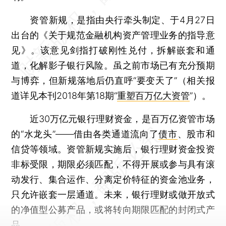
资管新规，是指由央行牵头制定、于4月27日
出台的《关于规范金融机构资产管理业务的指导意
见》。该意见剑指打破刚性兑付，拆解嵌套和通
道，化解影子银行风险。虽之前市场已有充分预期
与博弈，但新规落地后仍直呼“要变天了”（相关报
道详见本刊2018年第18期“
重塑百万亿大资管
”）。
近30万亿元银行理财资金，是百万亿资管市场
的“水龙头”——借由各类通道流向了
债市
、股市和
信贷等领域。资管新规实施后，银行理财资金投资
非标受限，期限必须匹配，不得开展或参与具有滚
动发行、集合运作、分离定价特征的资金池业务，
只允许嵌套一层通道。未来，银行理财或做开放式
的净值型公募产品，或将转向期限匹配的封闭式产
品……