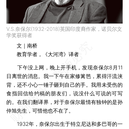
V.S.奈保尔(1932-2018)英国印度裔作家，诺贝尔文
学奖获得者
文｜南桥
教育学者，《大河湾》译者
下午没上网，晚上开手机，发现奈保尔8月11
日离世的消息。我一下午在家修篱笆，累得汗流浃
背，还不小心一锤子砸到自己的手。我用未受伤的
食指回信给约稿的朋友们，说没什么可说的可写
的。在我们翻译界，对于奈保尔最情有独钟的是孙
仲旭先生，可惜他也不在了。
1932年，奈保尔出生于特立尼达和多巴哥的一