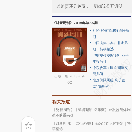
该追责还是免责，一切都该公开透明
《财新周刊》2018年第35期
社论|如何管理好通胀预
期
中国抗疟方案在非洲落
地｜特稿精选
理财规模萎缩 银行业半
年报尚可
个税改革：民众期望实
现几何
出版日期 2018-09-
控房价限网签 高价盘
02
成“堰塞湖”
相关报道
【财新周刊】【编辑絮语·凌华薇】金融监管体制
改革的重头戏
【财新周刊】【封面报道】金融监管大局将定｜特
稿精选