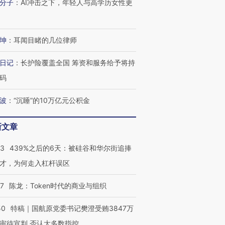
分子
：
AI冲击之下，年轻人与高学历女性更
OX的吸金
马航飞行员跨国走私7万
视线｜被称为“蟑螂”的印
让中产们甘
粒摇头丸 尿检体内含3种
度Z世代 用街头抗争将教
秘鲁纳斯
”？
毒品
育部长拱下台
13人遇难
坤
：
耳闻目睹的几位律师
日记
：
长护险覆盖全国 筹资和服务给予将持
码
进第四届链博
【商旅对话】华住集团
波
：
“沉睡”的10万亿元公积金
技“链”接产
【特别呈现】寻找100种
CFO：不靠规模取胜，华
【特别呈
有意思的生活方式·第三对
住三大增长引擎是什么？
有意思的
新文章
53
439%之后的6天：被硅谷和华尔街追捧
才，为何走入杠杆误区
07
陈龙：Token时代的商业与组织
50
特稿｜国航原党委书记樊澄受贿3847万
审待宣判 否认大多数指控