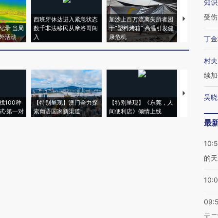
知识
受伤
西班牙休达进入紧急状态
加沙上百万流离失所者困
视线｜HYR
纪录 当局
数千非法移民从摩洛哥闯
于“塑料烤箱” 高温引发健
术：是什么
外活动
入
康危机
心“花钱找虐
丁金
村夫
续加
【推广】走
吴晓
找100种
【特别呈现】澳门全力探
【特别呈现】《东莞，人
会，让数智科
式·第一对
索葡语国家新渠道
间便利店》倾情上线
业
最
10:
的天
10:
09:
元二