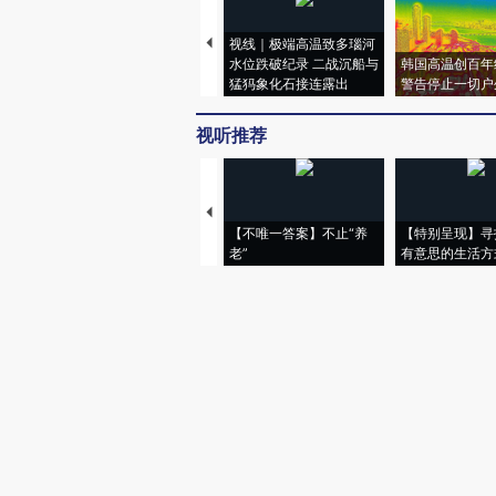
视线｜极端高温致多瑙河
水位跌破纪录 二战沉船与
韩国高温创百年
猛犸象化石接连露出
警告停止一切户
视听推荐
【不唯一答案】不止“养
【特别呈现】寻
老”
有意思的生活方