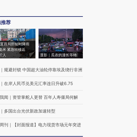
辑推荐
宜昌局部短时降雨
8毫米 紧急转移近
00人
显影｜瓜农的漫长等待
｜
规避封锁 中国超大油轮停靠埃及绕行非洲
｜
在岸人民币兑美元汇率连日升破6.75
我闻
｜
资管掌舵人更替 百年人寿僵局何解
｜
多国出台光伏新政加速转型
周刊
｜
【封面报道】电力现货市场元年突进