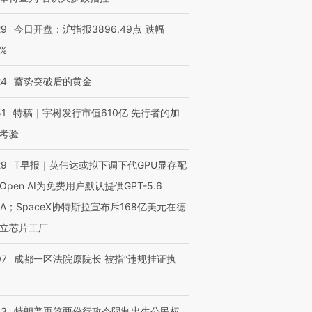
29
今日开盘：沪指报3896.49点 跌幅
0%
24
蓄势突破后的黄金
51
特稿｜宇树发行市值610亿 先行者的加
考验
29
T早报｜英伟达或拟下调下代GPU显存配
Open AI为免费用户默认提供GPT-5.6
NA；SpaceX协特斯拉宣布斥168亿美元在德
立芯片工厂
07
成都一区法院原院长 被指“违规挂证执
43
特朗普再签两份行政令限制出生公民权