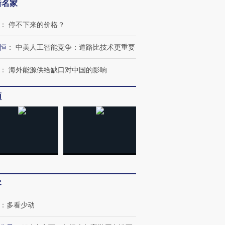
新名家
：
停不下来的价格？
恒
：
中美人工智能竞争：道路比技术更重要
：
海外能源供给缺口对中国的影响
频
客
：
多看少动