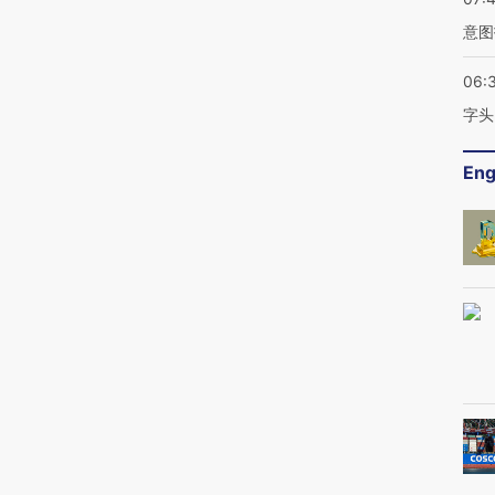
意图
06:
字头
Eng