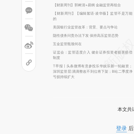
【财新周刊】郭树清+易纲 金融监管再组合
【财新周刊】【编辑絮语·凌华薇】监管不是万能
的
美国银行业监管改革：背景、要点与争论
隐性债务问责办法下发 保持高压监管态势
互金监管瓶颈何在
证监会：监管适度介入 健全证券投资者损害赔偿
制度
T早报丨头条微博有意参投乐华娱乐新一轮融资；
深圳监管层:滴滴整改不到位将下架；B站二季度净
亏损持续扩大
本文共计
登录
后