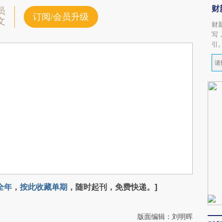
财
员
订阅/会员升级
文
财
写
引
全年
，
按此收藏单期
，随时起刊，免费快递。]
版面编辑：刘明晖