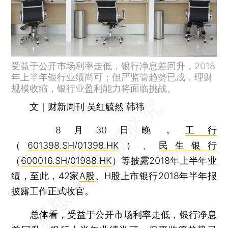
受益于公开市场利率走低，银行净息差回升，2018
年上半年银行业绩尚可；但严监管趋势已成，理财
规模收缩，银行业盈利能力将面临挑战。
文｜财新周刊 吴红毓然 韩祎
8月30日晚，
工行
（
601398.SH
/
01398.HK
）、
民生银行
（
600016.SH
/
01988.HK
）等披露2018年上半年业
绩，至此，42家
A股
、H股上市银行2018年半年报
披露工作正式收官。
总体看，受益于公开市场利率走低，银行净息