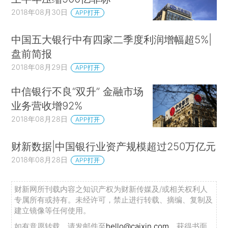
2018年08月30日
APP打开
中国五大银行中有四家二季度利润增幅超5%|
盘前简报
2018年08月29日
APP打开
中信银行不良“双升” 金融市场
业务营收增92%
2018年08月28日
APP打开
财新数据|中国银行业资产规模超过250万亿元
2018年08月28日
APP打开
财新网所刊载内容之知识产权为财新传媒及/或相关权利人
专属所有或持有。未经许可，禁止进行转载、摘编、复制及
建立镜像等任何使用。
如有意愿转载，请发邮件至
hello@caixin.com
，获得书面