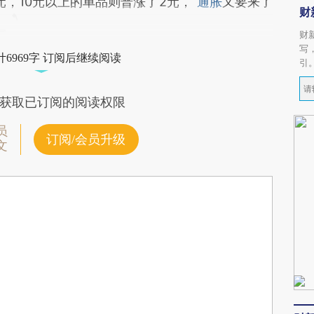
元，10元以上的单品则普涨了2元，“
通胀
又要来了
财
财
写
6969字 订阅后继续阅读
引
获取已订阅的阅读权限
员
订阅/会员升级
文