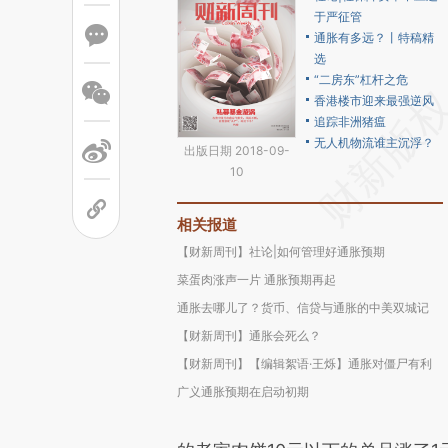
于严征管
通胀有多远？丨特稿精
选
“二房东”杠杆之危
香港楼市迎来最强逆风
追踪非洲猪瘟
无人机物流谁主沉浮？
出版日期 2018-09-
10
相关报道
【财新周刊】社论|如何管理好通胀预期
菜蛋肉涨声一片 通胀预期再起
通胀去哪儿了？货币、信贷与通胀的中美双城记
【财新周刊】通胀会死么？
【财新周刊】【编辑絮语·王烁】通胀对僵尸有利
广义通胀预期在启动初期