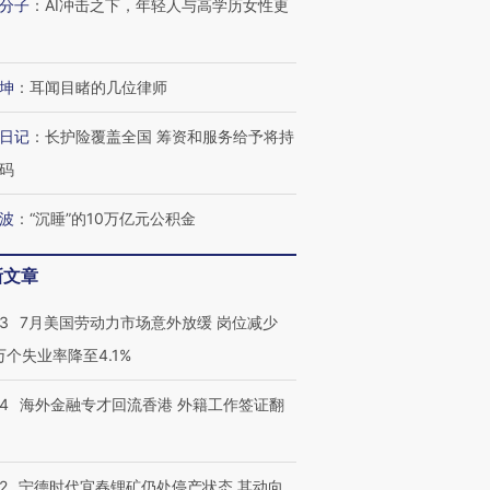
分子
：
AI冲击之下，年轻人与高学历女性更
坤
：
耳闻目睹的几位律师
日记
：
长护险覆盖全国 筹资和服务给予将持
码
波
：
“沉睡”的10万亿元公积金
跨国走私7万
视线｜被称为“蟑螂”的印
视线｜“入侵”还是“人道危
检体内含3种
度Z世代 用街头抗争将教
机”？难民潮撕裂西班牙
秘鲁纳斯
育部长拱下台
飞地休达
13人遇难
新文章
43
7月美国劳动力市场意外放缓 岗位减少
3万个失业率降至4.1%
进第四届链博
【商旅对话】华住集团
14
海外金融专才回流香港 外籍工作签证翻
技“链”接产
【特别呈现】寻找100种
CFO：不靠规模取胜，华
【特别呈
有意思的生活方式·第三对
住三大增长引擎是什么？
有意思的
2
宁德时代宜春锂矿仍处停产状态 其动向