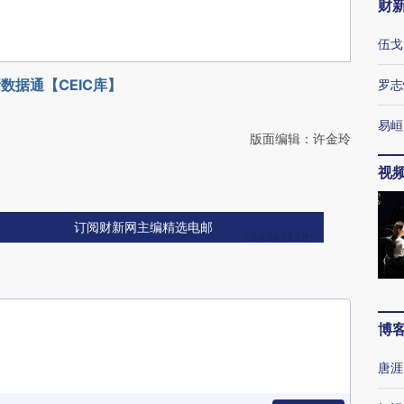
财
伍戈
数据通【CEIC库】
罗志
易峘
版面编辑：许金玲
视
订阅财新网主编精选电邮
博
唐涯