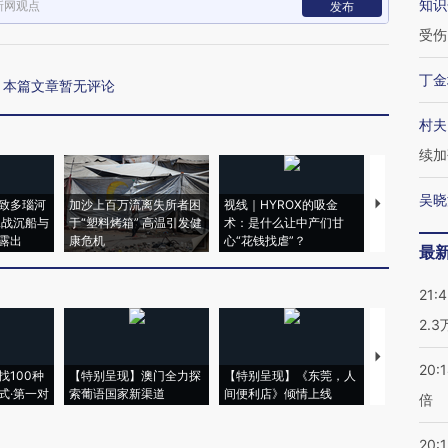
知识
新网观点
发布
受伤
丁金
本篇文章暂无评论
村夫
续加
吴晓
致多瑙河
加沙上百万流离失所者困
视线｜HYROX的吸金
马航飞行员
二战沉船与
于“塑料烤箱” 高温引发健
术：是什么让中产们甘
粒摇头丸 尿
露出
康危机
心“花钱找虐”？
毒品
最
21:
2.
【推广】走
20:
找100种
【特别呈现】澳门全力探
【特别呈现】《东莞，人
会，让数智科
式·第一对
索葡语国家新渠道
间便利店》倾情上线
业
倍
20:1