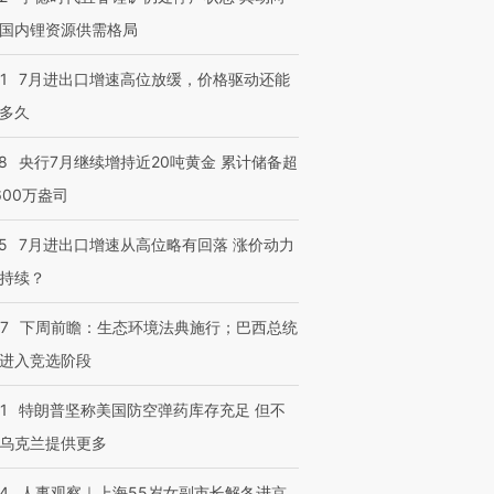
国内锂资源供需格局
1
7月进出口增速高位放缓，价格驱动还能
多久
8
央行7月继续增持近20吨黄金 累计储备超
600万盎司
5
7月进出口增速从高位略有回落 涨价动力
持续？
07
下周前瞻：生态环境法典施行；巴西总统
进入竞选阶段
1
特朗普坚称美国防空弹药库存充足 但不
乌克兰提供更多
24
人事观察｜上海55岁女副市长解冬进京