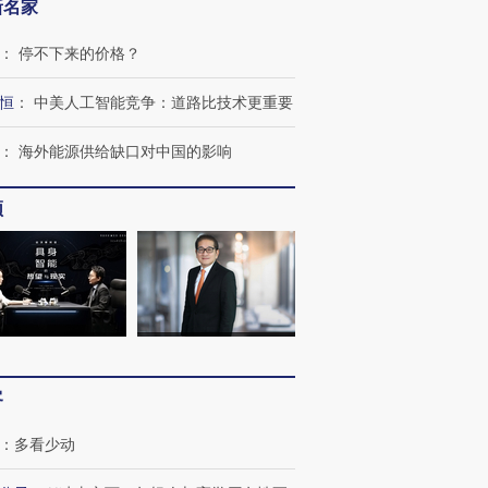
新名家
：
停不下来的价格？
恒
：
中美人工智能竞争：道路比技术更重要
：
海外能源供给缺口对中国的影响
频
客
：
多看少动