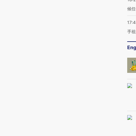
候任
17:
手祖
Eng