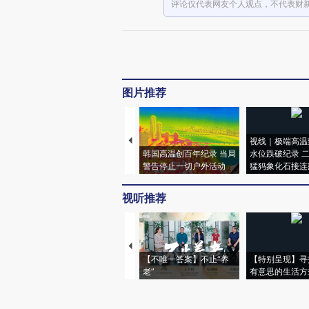
评论仅代表网友个人观点，不代表财
图片推荐
视线｜极端高温
韩国高温创百年纪录 当局
水位跌破纪录 
警告停止一切户外活动
猛犸象化石接连
视听推荐
【不唯一答案】不止“养
【特别呈现】寻
老”
有意思的生活方