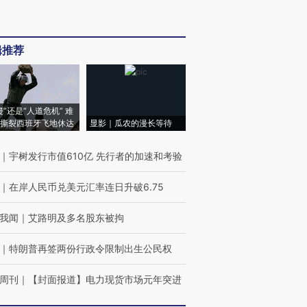
辑推荐
侵”还是“人道危机” 难
撕裂西班牙飞地休达
显影｜瓜农的漫长等待
｜
宇树发行市值610亿 先行者的加速和考验
｜
在岸人民币兑美元汇率连日升破6.75
我闻
｜
艾路明及多名股东被拘
｜
特朗普再签两份行政令限制出生公民权
周刊
｜
【封面报道】电力现货市场元年突进