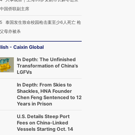
中国侨联副主席
45
泰国发生致命校园枪击案至少6人死亡 枪
父母亦被杀
lish - Caixin Global
In Depth: The Unfinished
Transformation of China’s
LGFVs
In Depth: From Skies to
Shackles, HNA Founder
Chen Feng Sentenced to 12
Years in Prison
U.S. Details Steep Port
Fees on China-Linked
Vessels Starting Oct. 14