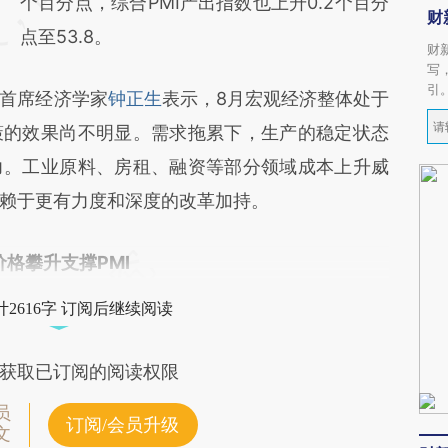
个百分点，综合PMI产出指数也上升0.2个百分
财
点至53.8。
财
写
引
首席经济学家
钟正生
表示，8月宏观经济整体处于
策的效果尚不明显。需求拖累下，生产的稳定状态
力。工业原料、房租、融资等部分领域成本上升威
赖于更有力度和深度的改革加持。
价格攀升支撑PMI
2616字 订阅后继续阅读
获取已订阅的阅读权限
员
订阅/会员升级
文