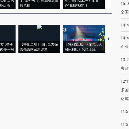
纪录 当局
于“塑料烤箱” 高温引发健
术：是什么让中产们甘
粒摇头丸 尿
15:
外活动
康危机
心“花钱找虐”？
毒品
全国
14:
14:
【推广】走
找100种
【特别呈现】澳门全力探
【特别呈现】《东莞，人
会，让数智科
企业
式·第一对
索葡语国家新渠道
间便利店》倾情上线
业
13:
央政
12:1
多国
达成
11:5
11:3