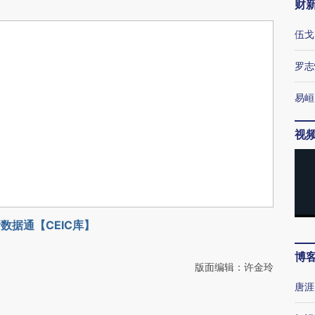
财
伍戈
罗志
易峘
视
数据通【CEIC库】
博
版面编辑：许金玲
唐涯