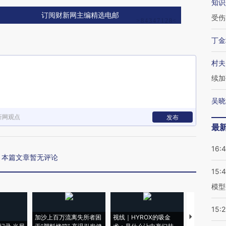
知识
订阅财新网主编精选电邮
受伤
丁金
村夫
续加
吴晓
新网观点
发布
最
16:
本篇文章暂无评论
15:
模型
15:2
加沙上百万流离失所者困
视线｜HYROX的吸金
马航飞行员