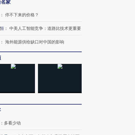
新名家
：
停不下来的价格？
恒
：
中美人工智能竞争：道路比技术更重要
：
海外能源供给缺口对中国的影响
频
客
：
多看少动