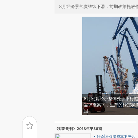
8月经济景气度继续下滑，前期政策托底
8月宏观经济整体处于下行
需求拖累下，生产的稳定状
国
《财新周刊》2018年第36期
社论|社保降费率不应迟