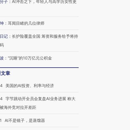
分子
：
AI冲击之下，年轻人与高学历女性更
坤
：
耳闻目睹的几位律师
日记
：
长护险覆盖全国 筹资和服务给予将持
码
波
：
“沉睡”的10万亿元公积金
新文章
44
美国的AI投资、利率与经济
44
字节跳动开全员会复盘AI业务进展 称大
被海外竞对拉开差距
1
AI不是镜子，是蒸馏器
跨国走私7万
视线｜被称为“蟑螂”的印
视线｜“入侵”还是“人道危