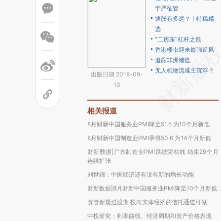
于严征管
通胀有多远？丨特稿精
选
“二房东”杠杆之危
香港楼市迎来最强逆风
追踪非洲猪瘟
无人机物流谁主沉浮？
出版日期 2018-09-
10
相关报道
8月财新中国服务业PMI降至51.5 为10个月新低
8月财新中国制造业PMI录得50.6 为14个月新低
财新数据|广东制造业PMI跌破荣枯线 结束29个月
连续扩张
刘世锦：中国经济还有没有新的增长动能
财新数据|8月财新中国服务业PMI降至10个月新低
资管新规过渡期 投向实体经济的信托通道可做
中投研究：利率曲线、经济周期和资产价格表现