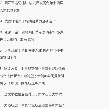
检体内含3种
度Z世代 用街头抗争将教
机”？难民潮撕裂西班牙
秘鲁纳斯
07
因严重违纪违法 李云泽被罢免第十四届
育部长拱下台
飞地休达
13人遇难
人大代表职务
44
大西洋观察｜特朗普助力金砖合作
40
刚果（金）铜钴精矿禁令扰动市场 多家
进第四届链博
【商旅对话】华住集团
技“链”接产
【特别呈现】寻找100种
CFO：不靠规模取胜，华
【特别呈
称暂无影响 | 出海·政策
有意思的生活方式·第三对
住三大增长引擎是什么？
有意思的
25
人事观察｜长期任职湖北 周新群升任中
研室副主任
3
能源内参｜中东局势催化东南亚能源焦虑
出台光伏新政加速转型；伊朗称与阿曼接近
协议 海峡现有两条航道将关闭
6
当大学教授变临时工，大学还是大学吗
8
海杰航运：今夏北极航道运营将扩大至7