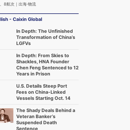
、8航次｜出海·物流
lish - Caixin Global
In Depth: The Unfinished
Transformation of China’s
LGFVs
In Depth: From Skies to
Shackles, HNA Founder
Chen Feng Sentenced to 12
Years in Prison
U.S. Details Steep Port
Fees on China-Linked
Vessels Starting Oct. 14
The Shady Deals Behind a
Veteran Banker’s
Suspended Death
Sentence