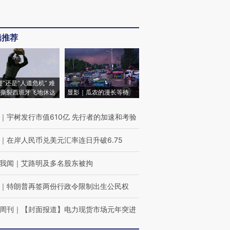
辑推荐
侵”还是“人道危机” 难
撕裂西班牙飞地休达
显影｜瓜农的漫长等待
｜
宇树发行市值610亿 先行者的加速和考验
｜
在岸人民币兑美元汇率连日升破6.75
我闻
｜
艾路明及多名股东被拘
｜
特朗普再签两份行政令限制出生公民权
周刊
｜
【封面报道】电力现货市场元年突进