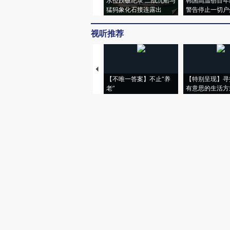
水位跌破纪录 二战沉船与
韩国高温创百年
猛犸象化石接连露出
警告停止一切户
视听推荐
【不唯一答案】不止“养
【特别呈现】寻
老”
有意思的生活方