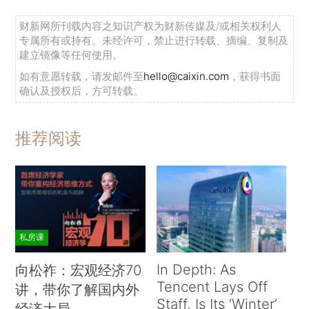
财新网所刊载内容之知识产权为财新传媒及/或相关权利人
专属所有或持有。未经许可，禁止进行转载、摘编、复制及
建立镜像等任何使用。
如有意愿转载，请发邮件至
hello@caixin.com
，获得书面
确认及授权后，方可转载。
推荐阅读
私房课
In Depth: As
向松祚：宏观经济70
Tencent Lays Off
讲，带你了解国内外
Staff, Is Its ‘Winter’
经济大局