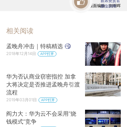
首席赞赏官
版面编辑：刘明晖
虚位以待
相关阅读
孟晚舟冲击｜特稿精选
2018年12月14日
APP打开
华为否认商业窃密指控 加拿
大将决定是否推进孟晚舟引渡
流程
2019年03月01日
APP打开
阎力大：华为云不会采用“烧
钱模式”竞争