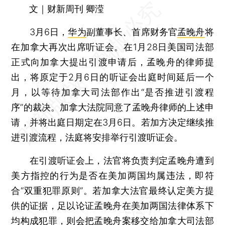
文｜财新周刊 卿滢
3月6日，
华为
副董事长、首席财务官
孟晚舟
将
在加拿大再次出席听证会。在1月28日美国司法部
正式向加拿大提出引渡申请后，孟晚舟的律师提
出，将原定于2月6日的听证会出庭时间延后一个
月，以等待加拿大司法部作出“是否推进引渡程
序”的裁决。加拿大法院同意了孟晚舟律师的上述申
请，并将出庭日期定在3月6日。若加方决定继续推
进引渡流程，法庭将安排举行引渡听证会。
在引渡听证会上，法官将负责判定孟晚舟遭到
美方指控的行为是否在美加两国均属违法，即符
合“双重犯罪原则”。若加拿大法官最终认定美方提
供的证据，足以论证孟晚舟在美加两国法律体系下
均构成犯罪，则会把孟晚舟案移交给加拿大司法部