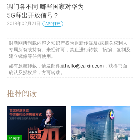
调门各不同 哪些国家对华为
5G释出开放信号？
2019年02月21日
APP打开
财新网所刊载内容之知识产权为财新传媒及/或相关权利人
专属所有或持有。未经许可，禁止进行转载、摘编、复制及
建立镜像等任何使用。
如有意愿转载，请发邮件至
hello@caixin.com
，获得书面
确认及授权后，方可转载。
推荐阅读
私房课