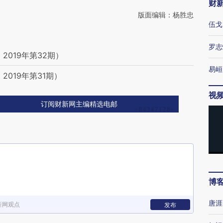
财
版面编辑：杨胜忠
伍戈
罗志
019年第32期）
易峘
019年第31期）
视
订阅财新网主编精选电邮
博
唐涯
新网观点
发布