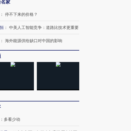
新名家
：
停不下来的价格？
恒
：
中美人工智能竞争：道路比技术更重要
：
海外能源供给缺口对中国的影响
频
客
：
多看少动