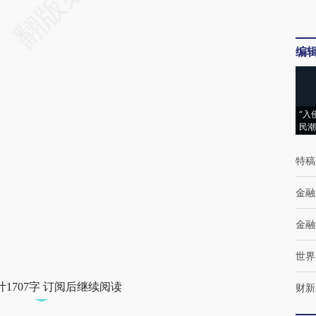
编
“入
民潮
特稿
金融
金融
世界
1707字 订阅后继续阅读
财新