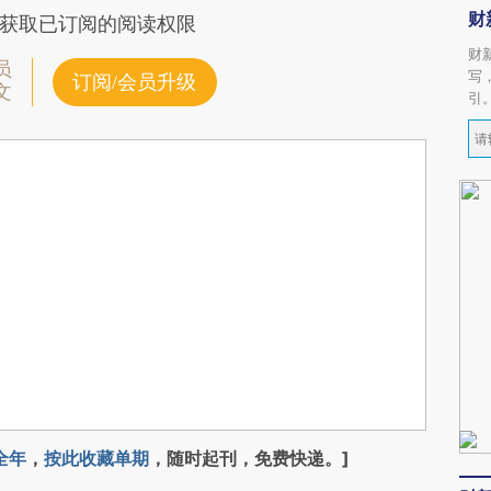
财
获取已订阅的阅读权限
财
员
写
订阅/会员升级
文
引
全年
，
按此收藏单期
，随时起刊，免费快递。]