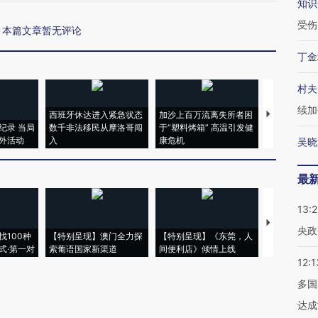
知识
受伤
本篇文章暂无评论
丁金
村夫
续加
西班牙休达进入紧急状态
加沙上百万流离失所者困
视线｜HYR
纪录 当局
数千非法移民从摩洛哥闯
于“塑料烤箱” 高温引发健
术：是什么
外活动
入
康危机
心“花钱找虐
吴晓
最
13:
【推广】走
央政
找100种
【特别呈现】澳门全力探
【特别呈现】《东莞，人
会，让数智科
式·第一对
索葡语国家新渠道
间便利店》倾情上线
业
12:1
多国
达成