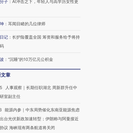
分子
：
AI冲击之下，年轻人与高学历女性更
坤
：
耳闻目睹的几位律师
日记
：
长护险覆盖全国 筹资和服务给予将持
码
OX的吸金
马航飞行员跨国走私7万
视线｜被称为“蟑螂”的印
让中产们甘
粒摇头丸 尿检体内含3种
度Z世代 用街头抗争将教
秘鲁纳斯
”？
毒品
育部长拱下台
13人遇难
波
：
“沉睡”的10万亿元公积金
新文章
25
人事观察｜长期任职湖北 周新群升任中
进第四届链博
【商旅对话】华住集团
研室副主任
技“链”接产
【特别呈现】寻找100种
CFO：不靠规模取胜，华
【特别呈
有意思的生活方式·第三对
住三大增长引擎是什么？
有意思的
3
能源内参｜中东局势催化东南亚能源焦虑
出台光伏新政加速转型；伊朗称与阿曼接近
协议 海峡现有两条航道将关闭