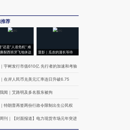
辑推荐
侵”还是“人道危机” 难
撕裂西班牙飞地休达
显影｜瓜农的漫长等待
｜
宇树发行市值610亿 先行者的加速和考验
｜
在岸人民币兑美元汇率连日升破6.75
我闻
｜
艾路明及多名股东被拘
｜
特朗普再签两份行政令限制出生公民权
周刊
｜
【封面报道】电力现货市场元年突进