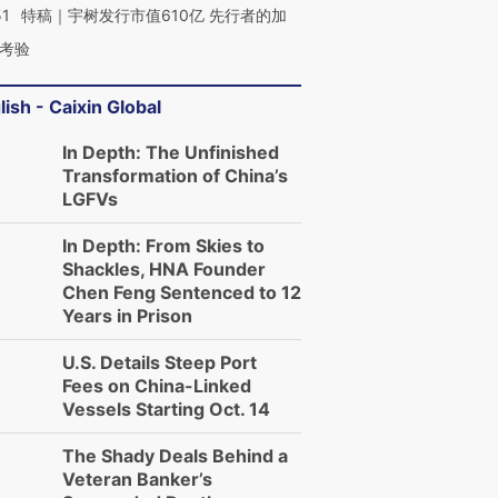
51
特稿｜宇树发行市值610亿 先行者的加
考验
lish - Caixin Global
In Depth: The Unfinished
Transformation of China’s
LGFVs
In Depth: From Skies to
Shackles, HNA Founder
Chen Feng Sentenced to 12
Years in Prison
U.S. Details Steep Port
Fees on China-Linked
Vessels Starting Oct. 14
The Shady Deals Behind a
Veteran Banker’s