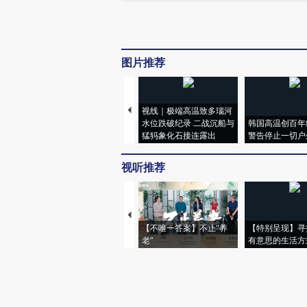
图片推荐
视线｜极端高温致多瑙河
水位跌破纪录 二战沉船与
韩国高温创百年
猛犸象化石接连露出
警告停止一切户
视听推荐
【不唯一答案】不止“养
【特别呈现】寻
老”
有意思的生活方