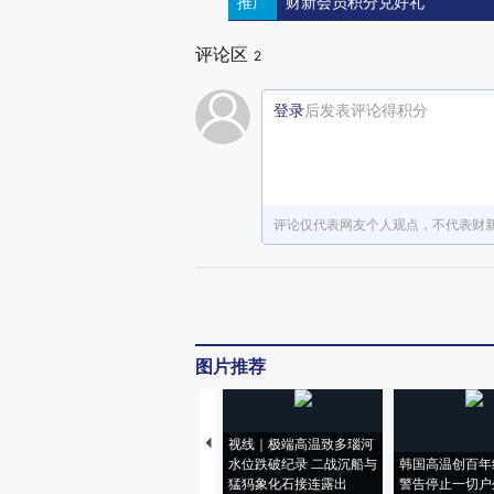
推广
财新会员积分兑好礼
评论区
2
登录
后发表评论得积分
评论仅代表网友个人观点，不代表财
图片推荐
视线｜极端高温致多瑙河
水位跌破纪录 二战沉船与
韩国高温创百年
猛犸象化石接连露出
警告停止一切户