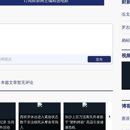
订阅财新网主编精选电邮
财
伍戈
罗志
易峘
视
新网观点
发布
本篇文章暂无评论
博
西班牙休达进入紧急状态
加沙上百万流离失所者困
视线｜HYR
唐涯
纪录 当局
数千非法移民从摩洛哥闯
于“塑料烤箱” 高温引发健
术：是什么
外活动
入
康危机
心“花钱找虐