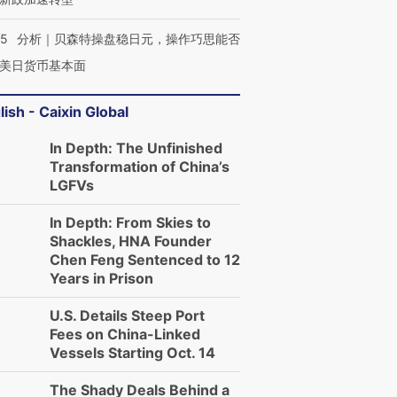
05
分析｜贝森特操盘稳日元，操作巧思能否
美日货币基本面
lish - Caixin Global
In Depth: The Unfinished
Transformation of China’s
LGFVs
In Depth: From Skies to
Shackles, HNA Founder
Chen Feng Sentenced to 12
Years in Prison
U.S. Details Steep Port
Fees on China-Linked
Vessels Starting Oct. 14
The Shady Deals Behind a