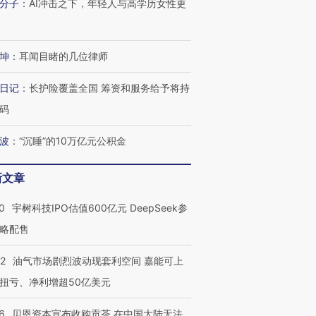
分子
：
AI冲击之下，年轻人与高学历女性更
坤
：
耳闻目睹的几位律师
进第四届链博
【商旅对话】华住集团
日记
：
长护险覆盖全国 筹资和服务给予将持
技“链”接产
【特别呈现】寻找100种
CFO：不靠规模取胜，华
【特别呈
有意思的生活方式·第三对
住三大增长引擎是什么？
有意思的
码
波
：
“沉睡”的10万亿元公积金
新文章
0
宇树科技IPO估值600亿元 DeepSeek参
略配售
22
油气市场剧烈波动现套利空间 嘉能可上
扭亏、净利增超50亿美元
6
贝恩资本宣布收购贡茶 在中国大陆无法