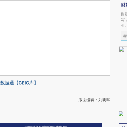
财
财
写
引
数据通【CEIC库】
版面编辑：刘明晖