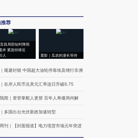
辑推荐
宜昌局部短时降雨
8毫米 紧急转移近
00人
显影｜瓜农的漫长等待
｜
规避封锁 中国超大油轮停靠埃及绕行非洲
｜
在岸人民币兑美元汇率连日升破6.75
我闻
｜
资管掌舵人更替 百年人寿僵局何解
｜
多国出台光伏新政加速转型
周刊
｜
【封面报道】电力现货市场元年突进