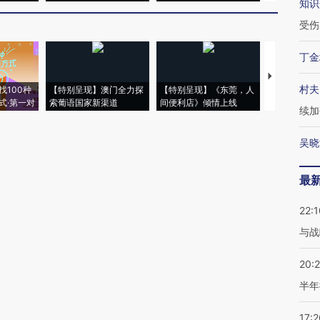
知识
受伤
丁金
【推广】走
村夫
找100种
【特别呈现】澳门全力探
【特别呈现】《东莞，人
会，让数智科
式·第一对
索葡语国家新渠道
间便利店》倾情上线
业
续加
吴晓
最
22:1
与战
20:
半年
17:2