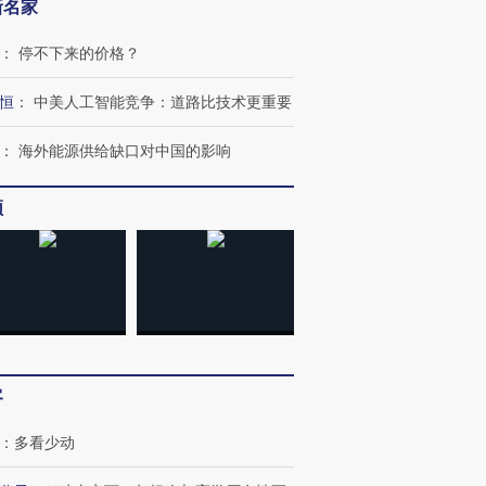
新名家
：
停不下来的价格？
恒
：
中美人工智能竞争：道路比技术更重要
：
海外能源供给缺口对中国的影响
频
客
OX的吸金
马航飞行员跨国走私7万
视线｜被称为“蟑螂”的印
：
多看少动
让中产们甘
粒摇头丸 尿检体内含3种
度Z世代 用街头抗争将教
秘鲁纳斯
”？
毒品
育部长拱下台
13人遇难