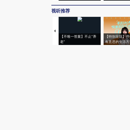
视听推荐
【不唯一答案】不止“养
【特别呈现】寻
老”
有意思的生活方