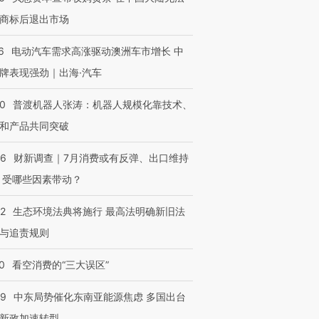
商标后退出市场
6
电动汽车需求高涨驱动澳洲车市增长 中
牌表现强劲｜出海·汽车
00
普渡机器人张涛：机器人规模化靠技术、
和产品共同突破
56
财新调查｜7月消费或有反弹、出口维持
 受哪些因素带动？
42
生态环境法典将施行 最高法明确新旧法
与追责规则
0
看空消费的“三大误区”
59
中东局势催化东南亚能源焦虑 多国出台
新政加速转型