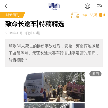
财新周刊
试听
T中
致命长途车|特稿精选
2019年11月11日第43期
导致36人死亡的惨烈事故过后，安徽、河南两地掀起
了监管风暴。无证长途大客车跨省挂靠运营的顽疾，
能否根除？
原图