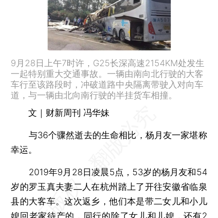
9月28日上午7时许，G25长深高速2154KM处发生
一起特别重大交通事故。一辆由南向北行驶的大客
车行至该路段时，冲破道路中央隔离带驶入对向车
道，与一辆由北向南行驶的半挂货车相撞。
文｜财新周刊 冯华妹
与36个骤然逝去的生命相比，杨月友一家堪称
幸运。
2019年9月28日凌晨5点，53岁的杨月友和54
岁的罗玉真夫妻二人在杭州踏上了开往安徽省临泉
县的大客车。这次返乡，他们本是带二女儿和小儿
媳回老家待产的，同行的除了女儿和儿媳，还有2