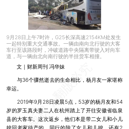
9月28日上午7时许，G25长深高速2154KM处发生
一起特别重大交通事故。一辆由南向北行驶的大客
车行至该路段时，冲破道路中央隔离带驶入对向车
道，与一辆由北向南行驶的半挂货车相撞。
文｜财新周刊 冯华妹
与36个骤然逝去的生命相比，杨月友一家堪称
幸运。
2019年9月28日凌晨5点，53岁的杨月友和54
岁的罗玉真夫妻二人在杭州踏上了开往安徽省临泉
县的大客车。这次返乡，他们本是带二女儿和小儿
媳回老家待产的，同行的除了女儿和儿媳，还有2