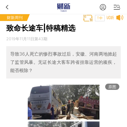
财新周刊
试听
T中
致命长途车|特稿精选
2019年11月11日第43期
导致36人死亡的惨烈事故过后，安徽、河南两地掀起
了监管风暴。无证长途大客车跨省挂靠运营的顽疾，
能否根除？
原图