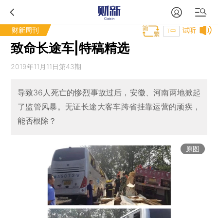
财新周刊
试听
T中
致命长途车|特稿精选
2019年11月11日第43期
导致36人死亡的惨烈事故过后，安徽、河南两地掀起
了监管风暴。无证长途大客车跨省挂靠运营的顽疾，
能否根除？
原图