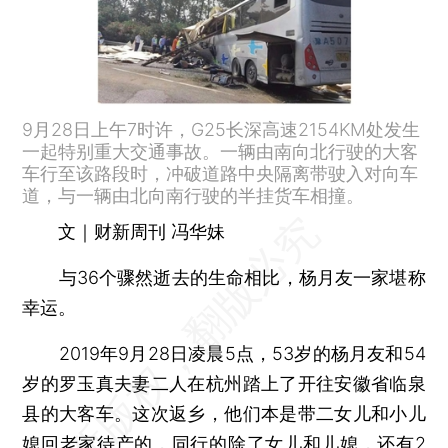
9月28日上午7时许，G25长深高速2154KM处发生
一起特别重大交通事故。一辆由南向北行驶的大客
车行至该路段时，冲破道路中央隔离带驶入对向车
道，与一辆由北向南行驶的半挂货车相撞。
文｜财新周刊 冯华妹
与36个骤然逝去的生命相比，杨月友一家堪称
幸运。
2019年9月28日凌晨5点，53岁的杨月友和54
岁的罗玉真夫妻二人在杭州踏上了开往安徽省临泉
县的大客车。这次返乡，他们本是带二女儿和小儿
媳回老家待产的，同行的除了女儿和儿媳，还有2