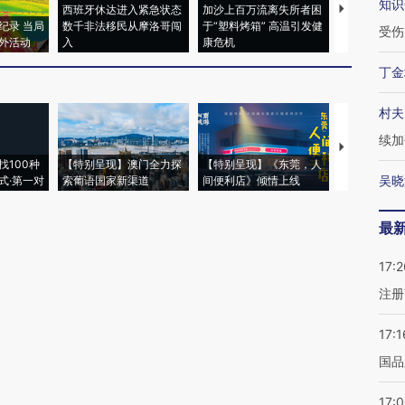
知识
西班牙休达进入紧急状态
加沙上百万流离失所者困
视线｜HYR
纪录 当局
数千非法移民从摩洛哥闯
于“塑料烤箱” 高温引发健
术：是什么
受伤
外活动
入
康危机
心“花钱找虐
丁金
村夫
续加
【推广】走
找100种
【特别呈现】澳门全力探
【特别呈现】《东莞，人
会，让数智科
吴晓
式·第一对
索葡语国家新渠道
间便利店》倾情上线
业
最
17:2
注册
17:1
国品
17: