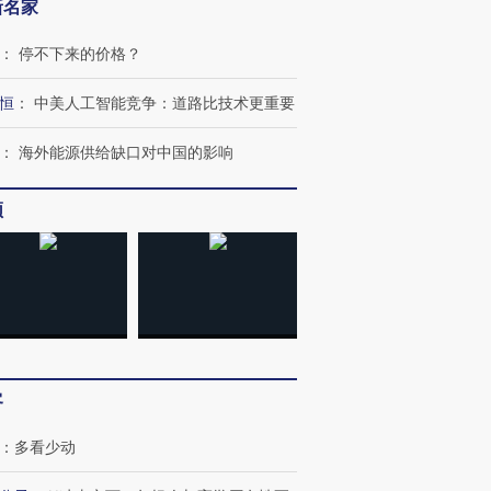
新名家
：
停不下来的价格？
恒
：
中美人工智能竞争：道路比技术更重要
：
海外能源供给缺口对中国的影响
频
客
：
多看少动