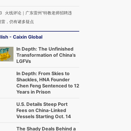
3
火线评论｜广东雷州“特教老师招聘违
很雷，仍有诸多疑点
lish - Caixin Global
In Depth: The Unfinished
Transformation of China’s
LGFVs
In Depth: From Skies to
Shackles, HNA Founder
Chen Feng Sentenced to 12
Years in Prison
U.S. Details Steep Port
Fees on China-Linked
Vessels Starting Oct. 14
The Shady Deals Behind a