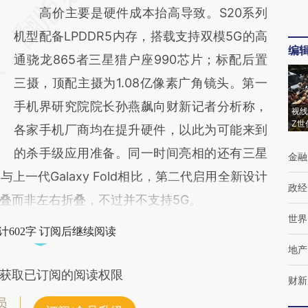
高价主要是硬件成本抬高导致。S20系列
机型配备LPDDR5内存，搭载支持双模5G的高
编
通骁龙865者三星猎户座990芯片；标配后置
三摄，顶配主摄为1.08亿像素广角镜头。第一
手机界研究院院长孙燕飙向财新记者分析称，
视线
Z世
各家手机厂商均在提升硬件，以此为可能来到
的杀手级应用准备。同一时间亮相的还有三星
金融
p。与上一代Galaxy Fold相比，第二代启用全新设计
政经
叠而非左右折叠，不过并不支持5G。
世界
计602字 订阅后继续阅读
地产
获取已订阅的阅读权限
财新
员