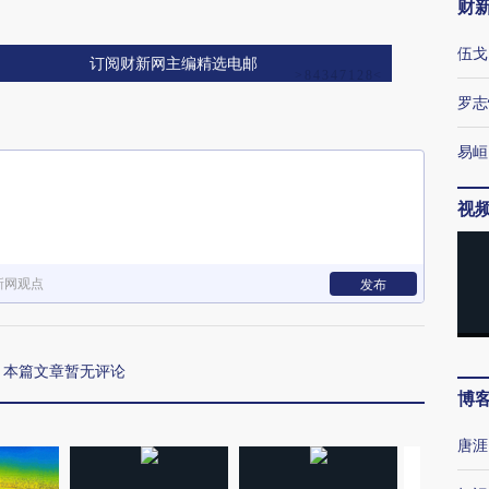
财
伍戈
订阅财新网主编精选电邮
罗志
易峘
视
新网观点
发布
本篇文章暂无评论
博
唐涯