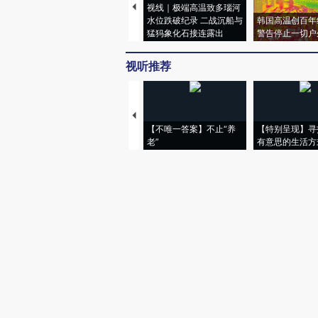
视线｜极端高温致多瑙河
水位跌破纪录 二战沉船与
韩国高温创百年
猛犸象化石接连露出
警告停止一切户
视听推荐
【不唯一答案】不止“养
【特别呈现】寻
老”
有意思的生活方