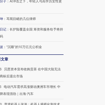
分子
：
AI冲击之下，年轻人与高学历女性更
OX的吸金
马航飞行员跨国走私7万
视线｜被称为“蟑螂”的印
让中产们甘
粒摇头丸 尿检体内含3种
度Z世代 用街头抗争将教
秘鲁纳斯
”？
毒品
育部长拱下台
13人遇难
坤
：
耳闻目睹的几位律师
日记
：
长护险覆盖全国 筹资和服务给予将持
码
进第四届链博
【商旅对话】华住集团
技“链”接产
【特别呈现】寻找100种
CFO：不靠规模取胜，华
【特别呈
波
：
“沉睡”的10万亿元公积金
有意思的生活方式·第三对
住三大增长引擎是什么？
有意思的
新文章
6
贝恩资本宣布收购贡茶 在中国大陆无法
商标后退出市场
6
电动汽车需求高涨驱动澳洲车市增长 中
牌表现强劲｜出海·汽车
00
普渡机器人张涛：机器人规模化靠技术、