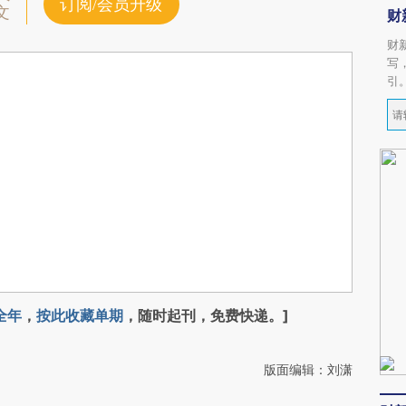
订阅/会员升级
文
财
财
写
引
全年
，
按此收藏单期
，随时起刊，免费快递。]
版面编辑：刘潇