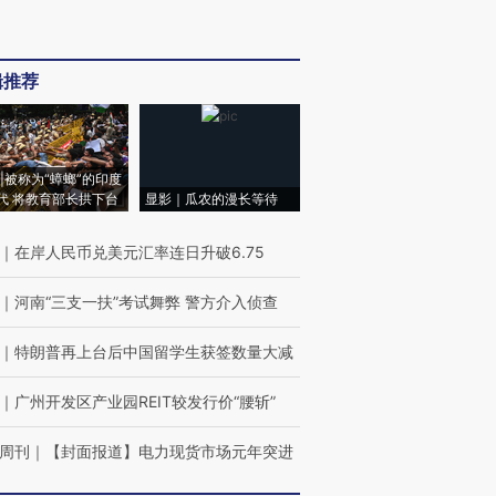
辑推荐
|被称为“蟑螂”的印度
代 将教育部长拱下台
显影｜瓜农的漫长等待
｜
在岸人民币兑美元汇率连日升破6.75
｜
河南“三支一扶”考试舞弊 警方介入侦查
｜
特朗普再上台后中国留学生获签数量大减
｜
广州开发区产业园REIT较发行价“腰斩”
周刊
｜
【封面报道】电力现货市场元年突进