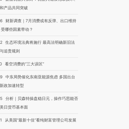
和产品共同突破
56
财新调查｜7月消费或有反弹、出口维持
 受哪些因素带动？
42
生态环境法典将施行 最高法明确新旧法
与追责规则
0
看空消费的“三大误区”
59
中东局势催化东南亚能源焦虑 多国出台
新政加速转型
05
分析｜贝森特操盘稳日元，操作巧思能否
美日货币基本面
1
从美国“最新十佳”看纯财富管理公司发展