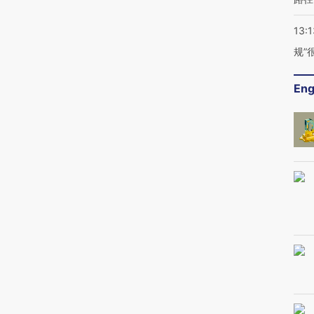
13:1
规”
Eng