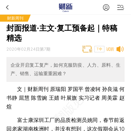
财新周刊
封面报道·主文·复工预备起｜特稿
精选
2020年02月24日第7期
试听
T中
企业开启复工复产，如何克服防疫、人力、原料、生
产、销售、运输重重困难？
文｜财新周刊 原瑞阳 罗国平 曾凌轲 孙良滋 何
书静 屈慧 陈雪婉 王婧 叶展旗 实习记者 周美霖 赵
煊
富士康深圳工厂的品质检测员姚同，春节前返
回老家湖南株洲时，并没有想到，这次假期会从10