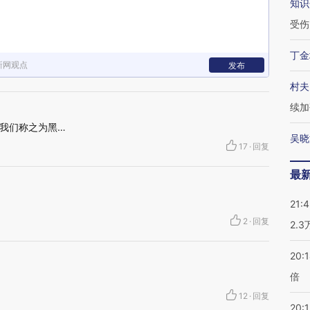
知识
受伤
丁金
新网观点
发布
村夫
续加
我们称之为黑…
吴晓
17
·
回复
最
21:
2
·
回复
2.
20:
倍
12
·
回复
20:1