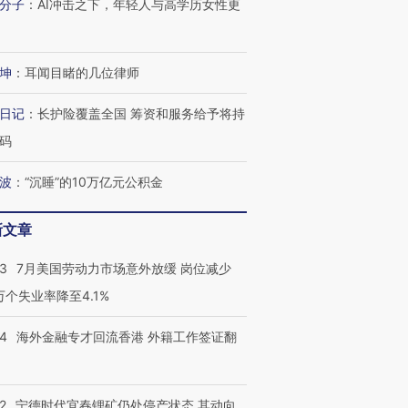
分子
：
AI冲击之下，年轻人与高学历女性更
坤
：
耳闻目睹的几位律师
日记
：
长护险覆盖全国 筹资和服务给予将持
码
波
：
“沉睡”的10万亿元公积金
新文章
43
7月美国劳动力市场意外放缓 岗位减少
3万个失业率降至4.1%
14
海外金融专才回流香港 外籍工作签证翻
2
宁德时代宜春锂矿仍处停产状态 其动向