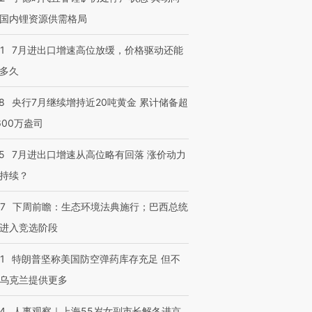
国内锂资源供需格局
1
7月进出口增速高位放缓，价格驱动还能
多久
8
央行7月继续增持近20吨黄金 累计储备超
600万盎司
5
7月进出口增速从高位略有回落 涨价动力
持续？
07
下周前瞻：生态环境法典施行；巴西总统
进入竞选阶段
1
特朗普坚称美国防空弹药库存充足 但不
乌克兰提供更多
24
人事观察｜上海55岁女副市长解冬进京