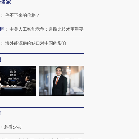
新名家
：
停不下来的价格？
恒
：
中美人工智能竞争：道路比技术更重要
：
海外能源供给缺口对中国的影响
频
客
：
多看少动