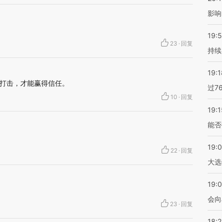
影响
19:5
23
·
回复
持续
19:1
打击，才能赢得信任。
过7
10
·
回复
19:1
能否
19:
22
·
回复
大选
19:0
会向
23
·
回复
18: