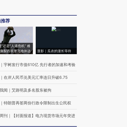
辑推荐
侵”还是“人道危机” 难
撕裂西班牙飞地休达
显影｜瓜农的漫长等待
｜
宇树发行市值610亿 先行者的加速和考验
｜
在岸人民币兑美元汇率连日升破6.75
我闻
｜
艾路明及多名股东被拘
｜
特朗普再签两份行政令限制出生公民权
周刊
｜
【封面报道】电力现货市场元年突进