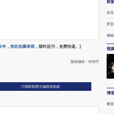
财
伍戈
罗志
易峘
全年
，
按此收藏单期
，随时起刊，免费快递。]
视
版面编辑：张翔宇
订阅财新网主编精选电邮
博
唐涯