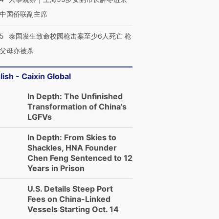
中国侨联副主席
45
泰国发生致命校园枪击案至少6人死亡 枪
父母亦被杀
lish - Caixin Global
In Depth: The Unfinished
Transformation of China’s
LGFVs
In Depth: From Skies to
Shackles, HNA Founder
Chen Feng Sentenced to 12
Years in Prison
U.S. Details Steep Port
Fees on China-Linked
Vessels Starting Oct. 14