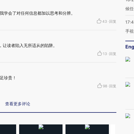
候任
我学会了对任何信息都加以思考和分辨。
43
·
回复
17:
手祖
号，让读者陷入无所适从的陷阱。
Eng
13
·
回复
足珍贵！
98
·
回复
查看更多评论