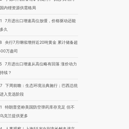
国内锂资源供需格局
1
7月进出口增速高位放缓，价格驱动还能
多久
8
央行7月继续增持近20吨黄金 累计储备超
600万盎司
5
7月进出口增速从高位略有回落 涨价动力
持续？
07
下周前瞻：生态环境法典施行；巴西总统
进入竞选阶段
1
特朗普坚称美国防空弹药库存充足 但不
乌克兰提供更多
24
人事观察｜上海55岁女副市长解冬进京