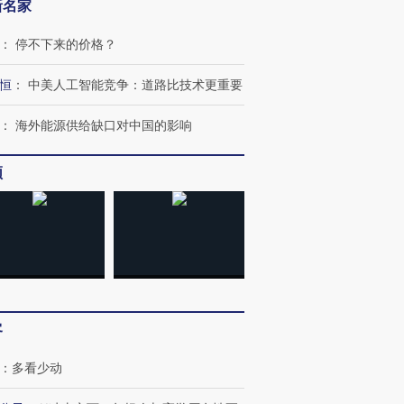
新名家
：
停不下来的价格？
恒
：
中美人工智能竞争：道路比技术更重要
：
海外能源供给缺口对中国的影响
频
客
：
多看少动