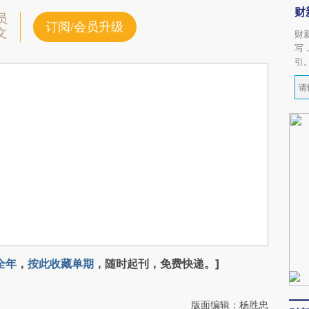
财
员
订阅/会员升级
文
财
写
引
全年
，
按此收藏单期
，随时起刊，免费快递。]
版面编辑：杨胜忠