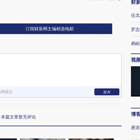
财
伍戈
订阅财新网主编精选电邮
罗志
易峘
视
新网观点
发布
博
本篇文章暂无评论
唐涯