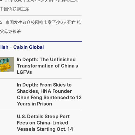
中国侨联副主席
45
泰国发生致命校园枪击案至少6人死亡 枪
父母亦被杀
lish - Caixin Global
In Depth: The Unfinished
Transformation of China’s
LGFVs
In Depth: From Skies to
Shackles, HNA Founder
Chen Feng Sentenced to 12
Years in Prison
U.S. Details Steep Port
Fees on China-Linked
Vessels Starting Oct. 14