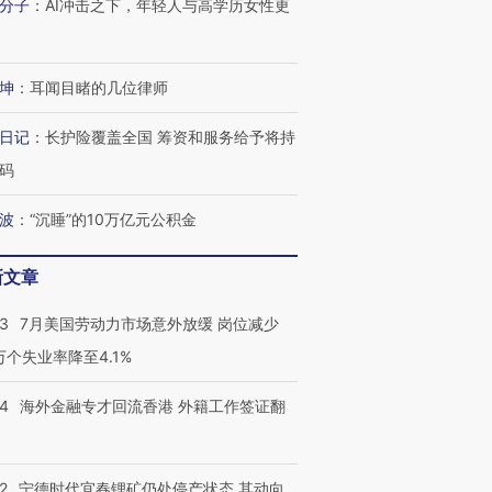
分子
：
AI冲击之下，年轻人与高学历女性更
跨国走私7万
视线｜被称为“蟑螂”的印
视线｜“入侵”还是“人道危
检体内含3种
度Z世代 用街头抗争将教
机”？难民潮撕裂西班牙
秘鲁纳斯
坤
：
耳闻目睹的几位律师
育部长拱下台
飞地休达
13人遇难
日记
：
长护险覆盖全国 筹资和服务给予将持
码
进第四届链博
【商旅对话】华住集团
波
：
“沉睡”的10万亿元公积金
技“链”接产
【特别呈现】寻找100种
CFO：不靠规模取胜，华
【特别呈
有意思的生活方式·第三对
住三大增长引擎是什么？
有意思的
新文章
43
7月美国劳动力市场意外放缓 岗位减少
3万个失业率降至4.1%
14
海外金融专才回流香港 外籍工作签证翻
2
宁德时代宜春锂矿仍处停产状态 其动向