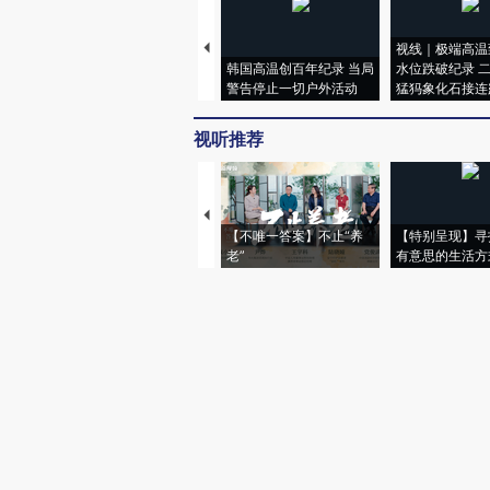
视线｜极端高温
韩国高温创百年纪录 当局
水位跌破纪录 
警告停止一切户外活动
猛犸象化石接连
视听推荐
【不唯一答案】不止“养
【特别呈现】寻
老”
有意思的生活方