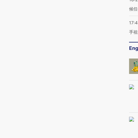
候任
17:
手祖
Eng