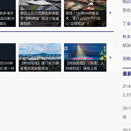
知识
受伤
致多瑙河
加沙上百万流离失所者困
视线｜HYROX的吸金
马航飞行员
二战沉船与
于“塑料烤箱” 高温引发健
术：是什么让中产们甘
粒摇头丸 尿
丁金
露出
康危机
心“花钱找虐”？
毒品
村夫
续加
【推广】走
吴晓
找100种
【特别呈现】澳门全力探
【特别呈现】《东莞，人
会，让数智科
式·第一对
索葡语国家新渠道
间便利店》倾情上线
业
最
21:
2.
20:
倍
20:1