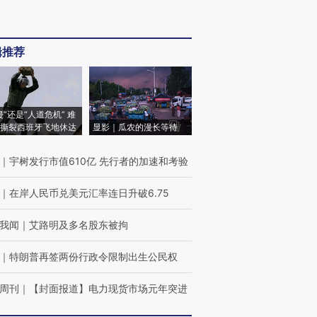
辑推荐
侵”还是“人道危机” 难
撕裂西班牙飞地休达
显影｜瓜农的漫长等待
｜
宇树发行市值610亿 先行者的加速和考验
｜
在岸人民币兑美元汇率连日升破6.75
我闻
｜
艾路明及多名股东被拘
｜
特朗普再签两份行政令限制出生公民权
周刊
｜
【封面报道】电力现货市场元年突进