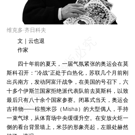
维克多·齐日科夫
文｜云也退
作家
四十年前的夏天，一届气氛紧张的奥运会在莫
斯科召开：“冷战”正处于白热化，苏联几个月前刚
出兵南方，发动阿富汗战争，在美国的号召下，六
十多个伊斯兰国家拒绝派代表队前去莫斯科，以致
最后只有八十余个国家参赛。闭幕式当天，奥运会
吉祥物——棕熊米莎（Misha）的大型偶人，手持
一束气球，从体育场中央缓缓升空。在安放火炬一
侧的看台背景墙上，米莎的形象亮起，左眼处赫然