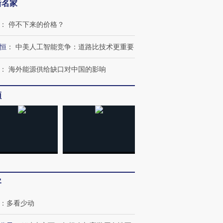
新名家
：
停不下来的价格？
恒
：
中美人工智能竞争：道路比技术更重要
：
海外能源供给缺口对中国的影响
频
客
：
多看少动