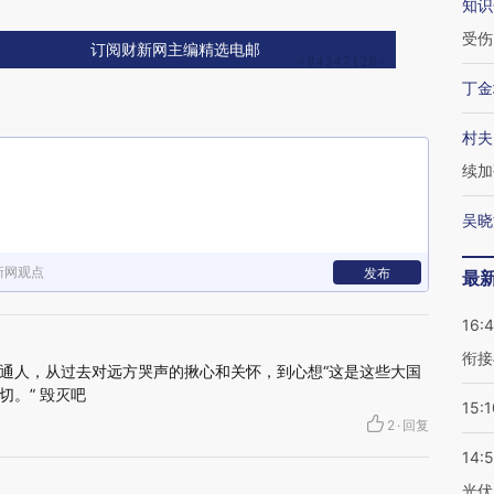
知识
受伤
订阅财新网主编精选电邮
丁金
村夫
续加
吴晓
新网观点
发布
最
16:
衔接
通人，从过去对远方哭声的揪心和关怀，到心想“这是这些大国
。” 毁灭吧
15:1
2
·
回复
14:
光伏