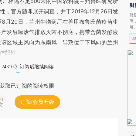
药厂相隔不足500米的中国农科院兰州兽医研究所
财
，官方随即展开调查，并于2019年12月26日发
财
日至8月20日，兰州生物药厂在兽用布鲁氏菌疫苗生
写
引
生产发酵罐废气排放灭菌不彻底，携带含菌发酵液
段该区域主风向为东南风，导致位于下风向的兰州
体阳性。
24310字 订阅后继续阅读
获取已订阅的阅读权限
员
订阅/会员升级
文