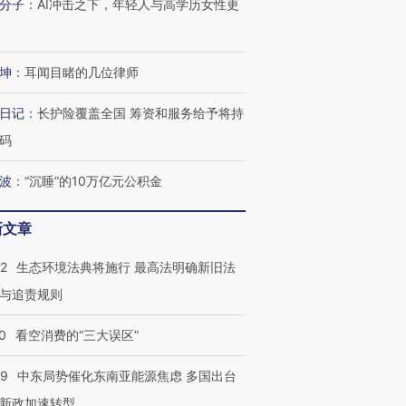
分子
：
AI冲击之下，年轻人与高学历女性更
坤
：
耳闻目睹的几位律师
日记
：
长护险覆盖全国 筹资和服务给予将持
码
波
：
“沉睡”的10万亿元公积金
新文章
42
生态环境法典将施行 最高法明确新旧法
与追责规则
0
看空消费的“三大误区”
59
中东局势催化东南亚能源焦虑 多国出台
新政加速转型