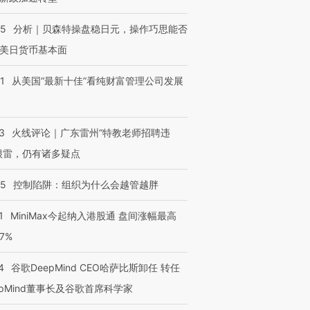
05
分析｜贝森特操盘稳日元，操作巧思能否
美日货币基本面
1
从美国“最新十佳”看纯财富管理公司发展
3
火线评论｜广东雷州“特教老师招聘违
很雷，仍有诸多疑点
05
控制陷阱：组织为什么会越管越胖
1
MiniMax今起纳入港股通 盘间涨幅最高
77%
4
谷歌DeepMind CEO哈萨比斯卸任 转任
epMind董事长及谷歌首席科学家