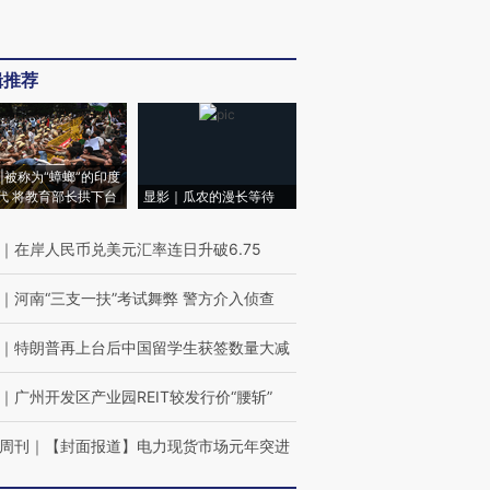
辑推荐
|被称为“蟑螂”的印度
代 将教育部长拱下台
显影｜瓜农的漫长等待
｜
在岸人民币兑美元汇率连日升破6.75
｜
河南“三支一扶”考试舞弊 警方介入侦查
｜
特朗普再上台后中国留学生获签数量大减
｜
广州开发区产业园REIT较发行价“腰斩”
周刊
｜
【封面报道】电力现货市场元年突进