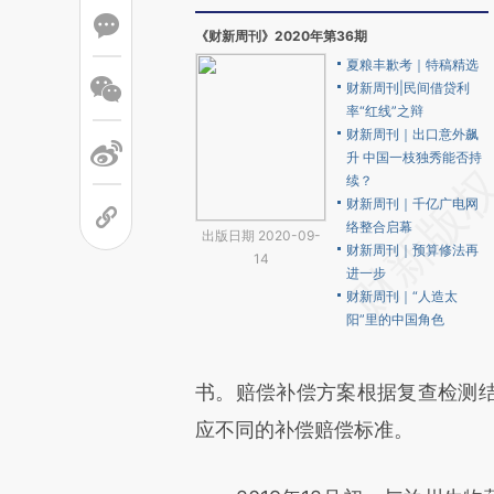
《财新周刊》2020年第36期
夏粮丰歉考｜特稿精选
财新周刊|民间借贷利
率“红线”之辩
财新周刊｜出口意外飙
升 中国一枝独秀能否持
续？
财新周刊｜千亿广电网
络整合启幕
出版日期 2020-09-
财新周刊｜预算修法再
14
进一步
财新周刊｜“人造太
阳”里的中国角色
书。赔偿补偿方案根据复查检测
应不同的补偿赔偿标准。