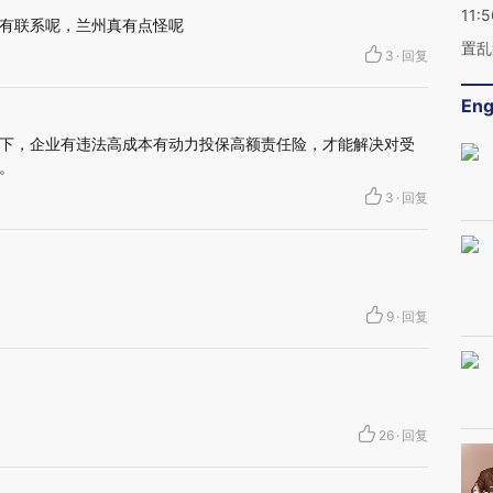
11:5
有联系呢，兰州真有点怪呢
置乱
3
·
回复
Eng
下，企业有违法高成本有动力投保高额责任险，才能解决对受
。
3
·
回复
9
·
回复
26
·
回复