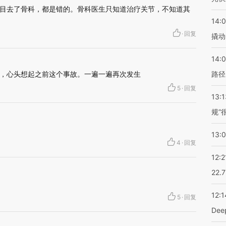
目去了骨科，都是错的。骨科医生只知道治疗关节，不知道其
14:
·
回复
撬动
14:0
，心头想起之前这个事故。一遍一遍再次发生
路径
5
·
回复
13:1
规”
13:
4
·
回复
12:2
22.
12:1
5
·
回复
De