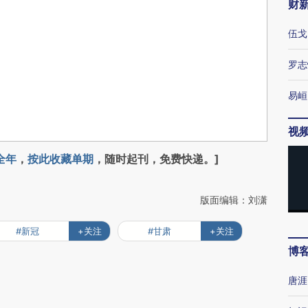
财
伍戈
罗志
易峘
视
全年
，
按此收藏单期
，随时起刊，免费快递。]
版面编辑：刘潇
#新冠
+关注
#甘肃
+关注
博
唐涯