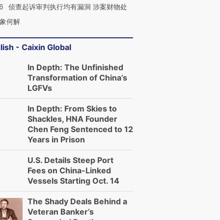
6
侦查起诉审判执行均有漏洞 涉案财物处
象何解
lish - Caixin Global
In Depth: The Unfinished
Transformation of China’s
LGFVs
In Depth: From Skies to
Shackles, HNA Founder
Chen Feng Sentenced to 12
Years in Prison
U.S. Details Steep Port
Fees on China-Linked
Vessels Starting Oct. 14
The Shady Deals Behind a
Veteran Banker’s