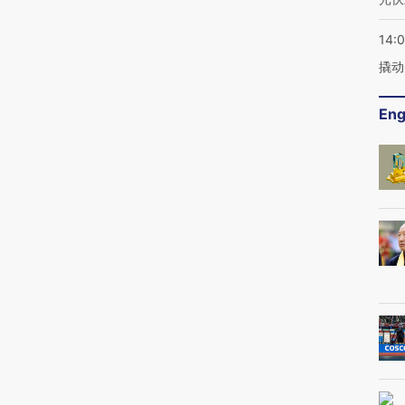
14:
撬动
Eng