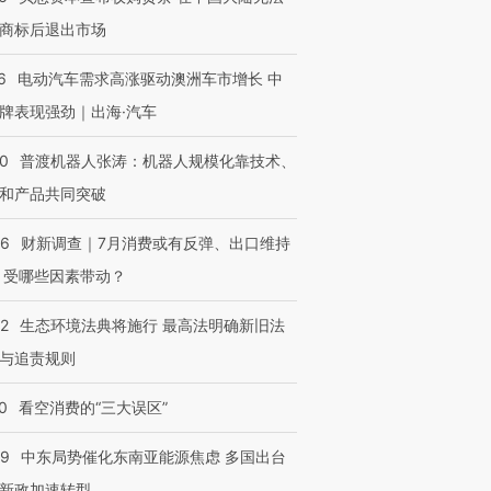
商标后退出市场
进第四届链博
【商旅对话】华住集团
技“链”接产
【特别呈现】寻找100种
CFO：不靠规模取胜，华
【特别呈
有意思的生活方式·第三对
住三大增长引擎是什么？
有意思的
6
电动汽车需求高涨驱动澳洲车市增长 中
牌表现强劲｜出海·汽车
00
普渡机器人张涛：机器人规模化靠技术、
和产品共同突破
56
财新调查｜7月消费或有反弹、出口维持
 受哪些因素带动？
42
生态环境法典将施行 最高法明确新旧法
与追责规则
0
看空消费的“三大误区”
59
中东局势催化东南亚能源焦虑 多国出台
新政加速转型