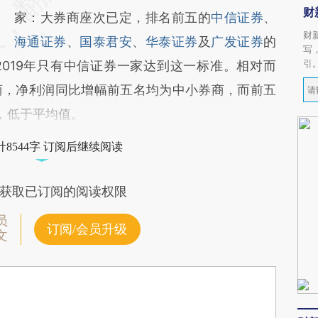
财
家：大券商座次已定，排名前五的
中信证券
、
财
海通证券
、
国泰君安
、
华泰证券
及
广发证券
的
写
引
019年只有中信证券一家达到这一标准。相对而
商，净利润同比增幅前五名均为中小券商，而前五
%，低于平均值。
8544字 订阅后继续阅读
获取已订阅的阅读权限
员
订阅/会员升级
文