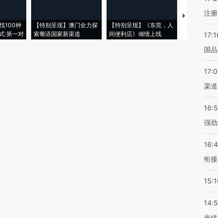
注册
【推广】走
找100种
【特别呈现】澳门全力探
【特别呈现】《东莞，人
会，让数智科
式·第一对
索葡语国家新渠道
间便利店》倾情上线
业
17:1
国品
17:
渠道
16:
强劲
16:
衔接
15:1
14:
光伏