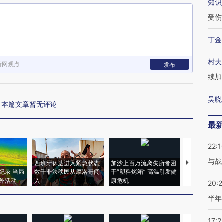
知识
受伤
丁金
村夫
新网观点
发布
续加
吴晓
本篇文章暂无评论
最
22:1
与战
西班牙休达进入紧急状态
加沙上百万流离失所者困
视线｜HYR
纪录 当局
数千非法移民从摩洛哥闯
于“塑料烤箱” 高温引发健
术：是什么
外活动
入
康危机
心“花钱找虐
20:
半年
17:2