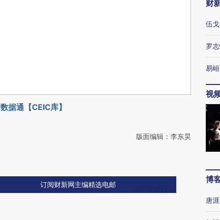
财
伍戈
罗志
易峘
视
数据通【CEIC库】
版面编辑：李东昊
博
订阅财新网主编精选电邮
唐涯