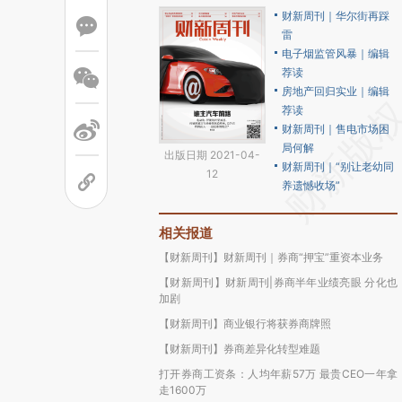
财新周刊｜华尔街再踩
雷
电子烟监管风暴｜编辑
荐读
房地产回归实业｜编辑
荐读
财新周刊｜售电市场困
局何解
出版日期 2021-04-
财新周刊｜“别让老幼同
12
养遗憾收场”
相关报道
【财新周刊】财新周刊｜券商“押宝”重资本业务
【财新周刊】财新周刊|券商半年业绩亮眼 分化也
加剧
【财新周刊】商业银行将获券商牌照
【财新周刊】券商差异化转型难题
打开券商工资条：人均年薪57万 最贵CEO一年拿
走1600万