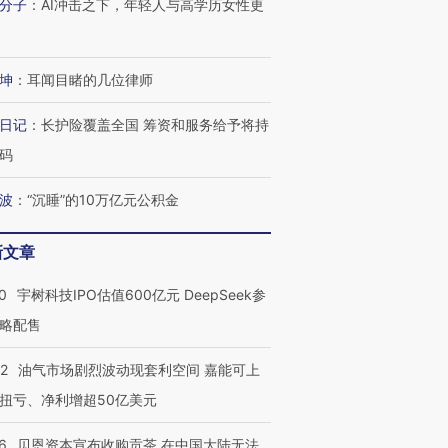
分子
：
AI冲击之下，年轻人与高学历女性更
坤
：
耳闻目睹的几位律师
日记
：
长护险覆盖全国 筹资和服务给予将持
码
波
：
“沉睡”的10万亿元公积金
新文章
0
宇树科技IPO估值600亿元 DeepSeek参
略配售
OX的吸金
马航飞行员跨国走私7万
视线｜被称为“蟑螂”的印
让中产们甘
粒摇头丸 尿检体内含3种
度Z世代 用街头抗争将教
秘鲁纳斯
”？
毒品
育部长拱下台
13人遇难
22
油气市场剧烈波动现套利空间 嘉能可上
扭亏、净利增超50亿美元
6
贝恩资本宣布收购贡茶 在中国大陆无法