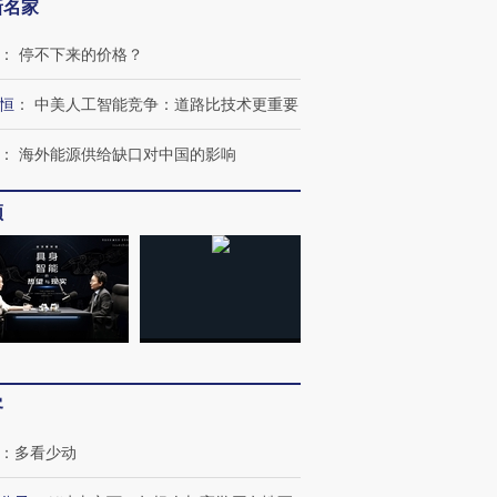
新名家
：
停不下来的价格？
恒
：
中美人工智能竞争：道路比技术更重要
：
海外能源供给缺口对中国的影响
频
客
：
多看少动