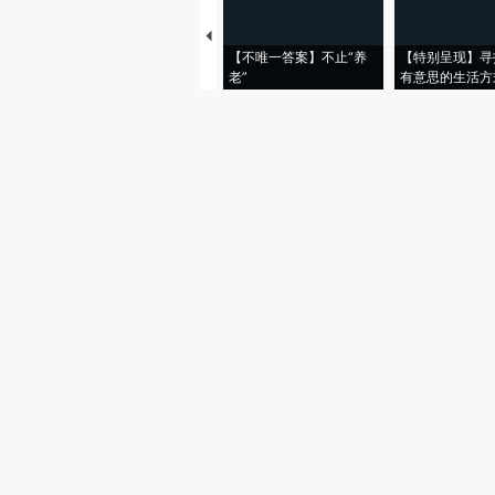
【不唯一答案】不止“养
【特别呈现】寻
老”
有意思的生活方