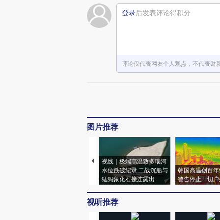
登录
后发表评论得积分
评论仅代表网友个人观点，不代表财
图片推荐
视线｜极端高温致多瑙河
水位跌破纪录 二战沉船与
韩国高温创百年
猛犸象化石接连露出
警告停止一切户
视听推荐