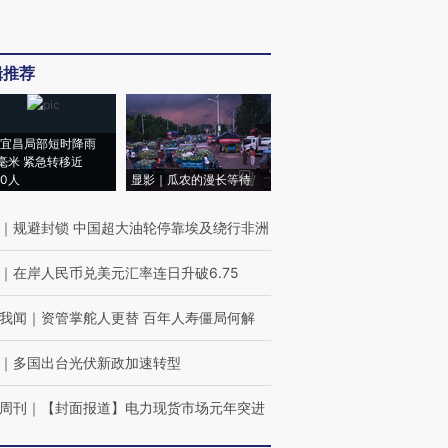
辑推荐
宜昌局部短时降雨
8毫米 紧急转移近
00人
显影｜瓜农的漫长等待
｜
规避封锁 中国超大油轮停靠埃及绕行非洲
｜
在岸人民币兑美元汇率连日升破6.75
我闻
｜
资管掌舵人更替 百年人寿僵局何解
｜
多国出台光伏新政加速转型
周刊
｜
【封面报道】电力现货市场元年突进