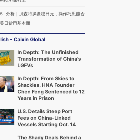
05
分析｜贝森特操盘稳日元，操作巧思能否
美日货币基本面
lish - Caixin Global
In Depth: The Unfinished
Transformation of China’s
LGFVs
In Depth: From Skies to
Shackles, HNA Founder
Chen Feng Sentenced to 12
Years in Prison
U.S. Details Steep Port
Fees on China-Linked
Vessels Starting Oct. 14
The Shady Deals Behind a