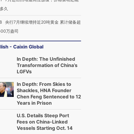
多久
8
央行7月继续增持近20吨黄金 累计储备超
600万盎司
lish - Caixin Global
In Depth: The Unfinished
Transformation of China’s
LGFVs
In Depth: From Skies to
Shackles, HNA Founder
Chen Feng Sentenced to 12
Years in Prison
U.S. Details Steep Port
Fees on China-Linked
Vessels Starting Oct. 14