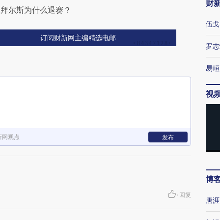
财
王拜尔斯为什么退赛？
伍戈
订阅财新网主编精选电邮
罗志
易峘
视
新网观点
发布
博
·
回复
唐涯