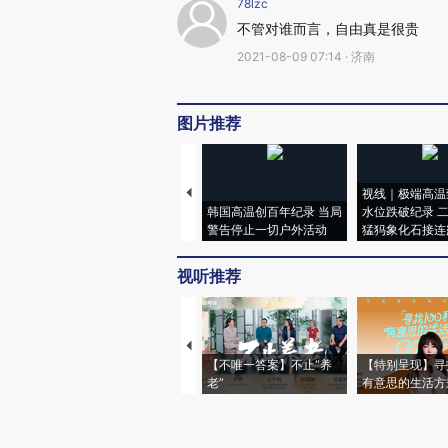
78lzc
不管对谁而言，自由真是很贵
2021-08-09 07:14 · 济南
图片推荐
视线｜极端高温
韩国高温创百年纪录 当局
水位跌破纪录 
警告停止一切户外活动
猛犸象化石接连
视听推荐
【不唯一答案】不止“养
【特别呈现】寻
老”
有意思的生活方