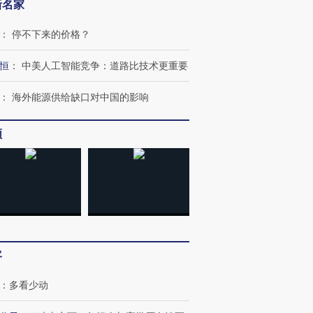
新名家
：
停不下来的价格？
恒
：
中美人工智能竞争：道路比技术更重要
：
海外能源供给缺口对中国的影响
频
客
：
多看少动