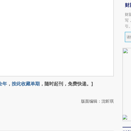
财
财
写
引
全年
，
按此收藏单期
，随时起刊，免费快递。]
版面编辑：沈昕琪