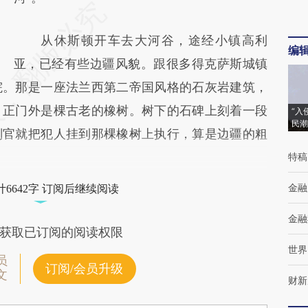
从休斯顿开车去大河谷，途经小镇高利
编
亚，已经有些边疆风貌。跟很多得克萨斯城镇
院。那是一座法兰西第二帝国风格的石灰岩建筑，
，正门外是棵古老的橡树。树下的石碑上刻着一段
“入
民潮
刑官就把犯人挂到那棵橡树上执行，算是边疆的粗
特稿
金融
6642字 订阅后继续阅读
金融
获取已订阅的阅读权限
世界
员
订阅/会员升级
文
财新