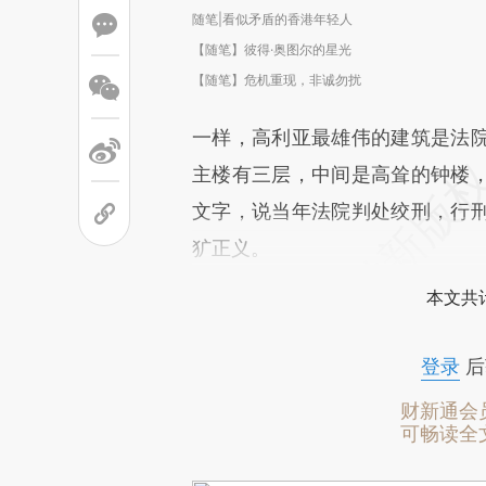
随笔|看似矛盾的香港年轻人
【随笔】彼得·奥图尔的星光
【随笔】危机重现，非诚勿扰
一样，高利亚最雄伟的建筑是法
主楼有三层，中间是高耸的钟楼
文字，说当年法院判处绞刑，行
犷正义。
本文共计
登录
后
财新通会
可畅读全