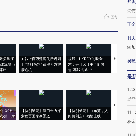
知识
受伤
·
回复
丁金
村夫
续加
致多瑙河
加沙上百万流离失所者困
视线｜HYROX的吸金
马航飞行员
吴晓
二战沉船与
于“塑料烤箱” 高温引发健
术：是什么让中产们甘
粒摇头丸 尿
露出
康危机
心“花钱找虐”？
毒品
最
12:
涉罪
【推广】走
找100种
【特别呈现】澳门全力探
【特别呈现】《东莞，人
会，让数智科
11:1
式·第一对
索葡语国家新渠道
间便利店》倾情上线
业
积金
11:0