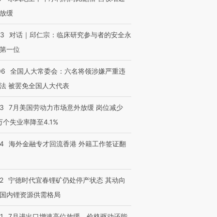
放缓
53
对话｜邱仁宗：临床研究参与者的安全永
第一位
06
全国人大常委会：六名将领涉嫌严重违
法 被罢免全国人大代表
43
7月美国劳动力市场意外放缓 岗位减少
3万个失业率降至4.1%
14
海外金融专才回流香港 外籍工作签证翻
2
宁德时代宜春锂矿仍处停产状态 其动向
国内锂资源供需格局
1
7月进出口增速高位放缓，价格驱动还能