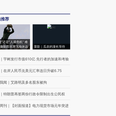
辑推荐
侵”还是“人道危机” 难
撕裂西班牙飞地休达
显影｜瓜农的漫长等待
｜
宇树发行市值610亿 先行者的加速和考验
｜
在岸人民币兑美元汇率连日升破6.75
我闻
｜
艾路明及多名股东被拘
｜
特朗普再签两份行政令限制出生公民权
周刊
｜
【封面报道】电力现货市场元年突进