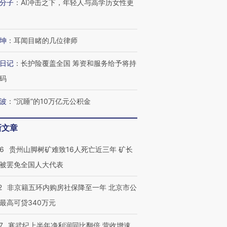
分子
：
AI冲击之下，年轻人与高学历女性更
坤
：
耳闻目睹的几位律师
日记
：
长护险覆盖全国 筹资和服务给予将持
码
跨国走私7万
视线｜被称为“蟑螂”的印
视线｜“入侵”还是“人道危
波
：
“沉睡”的10万亿元公积金
检体内含3种
度Z世代 用街头抗争将教
机”？难民潮撕裂西班牙
秘鲁纳斯
育部长拱下台
飞地休达
13人遇难
新文章
36
贵州山脚树矿难致16人死亡近三年 矿长
被罢免全国人大代表
进第四届链博
【商旅对话】华住集团
技“链”接产
【特别呈现】寻找100种
CFO：不靠规模取胜，华
【特别呈
2
非京籍五环内购房社保降至一年 北京市公
有意思的生活方式·第三对
住三大增长引擎是什么？
有意思的
最高可贷340万元
7
寒武纪上半年净利润同比翻倍 营收增速