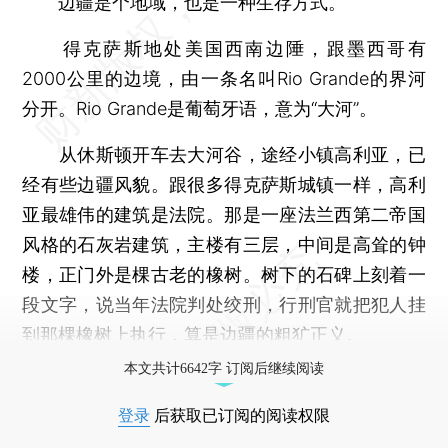
边疆是个地域，也是一种生存方式。
得克萨斯地处美国西南边陲，跟墨西哥有
2000公里的边境，由一条名叫Rio Grande的界河
分开。Rio Grande是葡萄牙语，意为“大河”。
从休斯顿开车去大河谷，途经小镇高利亚，已
经有些边疆风貌。跟很多得克萨斯城镇一样，高利
亚最雄伟的建筑是法院。那是一座法兰西第二帝国
风格的石灰岩建筑，主楼有三层，中间是高耸的钟
楼，正门外是棵古老的橡树。树下的石碑上刻着一
段文字，说当年法院判处绞刑，行刑官就把犯人挂
到那棵橡树上执行，算是边疆的粗犷正义。
本文共计6642字 订阅后继续阅读
登录
后获取已订阅的阅读权限