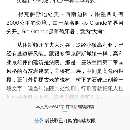
边疆是个地域，也是一种生存方式。
得克萨斯地处美国西南边陲，跟墨西哥有
2000公里的边境，由一条名叫Rio Grande的界河
分开。Rio Grande是葡萄牙语，意为“大河”。
从休斯顿开车去大河谷，途经小镇高利亚，已
经有些边疆风貌。跟很多得克萨斯城镇一样，高利
亚最雄伟的建筑是法院。那是一座法兰西第二帝国
风格的石灰岩建筑，主楼有三层，中间是高耸的钟
楼，正门外是棵古老的橡树。树下的石碑上刻着一
段文字，说当年法院判处绞刑，行刑官就把犯人挂
到那棵橡树上执行，算是边疆的粗犷正义。
本文共计6642字 订阅后继续阅读
登录
后获取已订阅的阅读权限