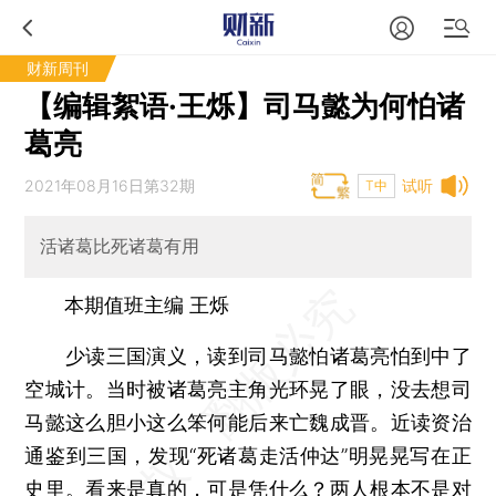
财新周刊
【编辑絮语·王烁】司马懿为何怕诸
葛亮
2021年08月16日第32期
试听
T中
活诸葛比死诸葛有用
本期值班主编 王烁
少读三国演义，读到司马懿怕诸葛亮怕到中了
空城计。当时被诸葛亮主角光环晃了眼，没去想司
马懿这么胆小这么笨何能后来亡魏成晋。近读资治
通鉴到三国，发现“死诸葛走活仲达”明晃晃写在正
史里。看来是真的，可是凭什么？两人根本不是对