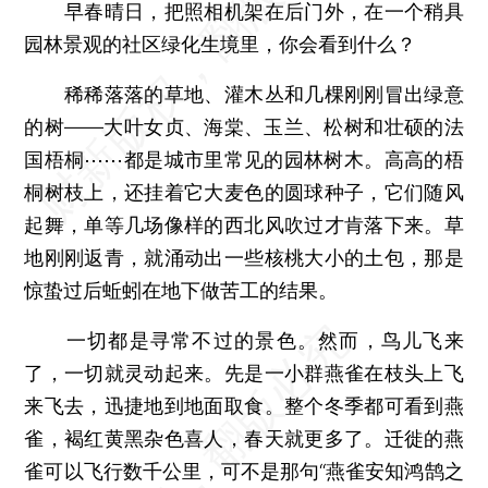
早春晴日，把照相机架在后门外，在一个稍具
园林景观的社区绿化生境里，你会看到什么？
稀稀落落的草地、灌木丛和几棵刚刚冒出绿意
的树——大叶女贞、海棠、玉兰、松树和壮硕的法
国梧桐⋯⋯都是城市里常见的园林树木。高高的梧
桐树枝上，还挂着它大麦色的圆球种子，它们随风
起舞，单等几场像样的西北风吹过才肯落下来。草
地刚刚返青，就涌动出一些核桃大小的土包，那是
惊蛰过后蚯蚓在地下做苦工的结果。
一切都是寻常不过的景色。然而，鸟儿飞来
了，一切就灵动起来。先是一小群燕雀在枝头上飞
来飞去，迅捷地到地面取食。整个冬季都可看到燕
雀，褐红黄黑杂色喜人，春天就更多了。迁徙的燕
雀可以飞行数千公里，可不是那句“燕雀安知鸿鹄之