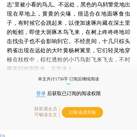
志”里被小看的鸟儿。不远处，黑色的乌鸫警觉地出
现在草地上，黄黄的尖喙，很适合在地面啄食虫
子，有时候它会跳起来，以便加速啄向藏在深土里
的蚯蚓，即使大斑啄木鸟飞来，在树上咚咚咚地叩
击找虫子也不会影响到它。不经意间，十几只棕头
鸦雀出现在远处的大叶黄杨树篱里，它们轻灵地穿
梭在枝杈中，棕红透粉的小巧鸟影飞来飞去，不时
飘落到地面取食，非常迷人。
本文共计1756字 订阅后继续阅读
登录
后获取已订阅的阅读权限
财新通会员
订阅/会员升级
可畅读全文