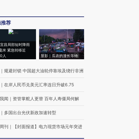
辑推荐
宜昌局部短时降雨
8毫米 紧急转移近
00人
显影｜瓜农的漫长等待
｜
规避封锁 中国超大油轮停靠埃及绕行非洲
｜
在岸人民币兑美元汇率连日升破6.75
我闻
｜
资管掌舵人更替 百年人寿僵局何解
｜
多国出台光伏新政加速转型
周刊
｜
【封面报道】电力现货市场元年突进