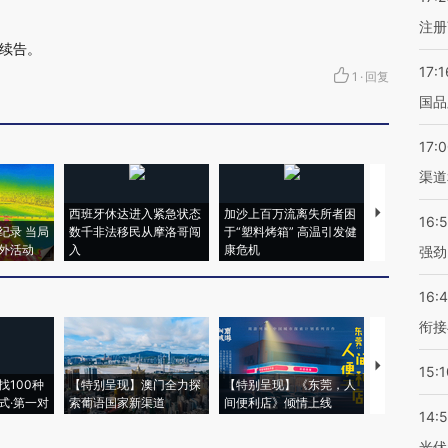
注册
续告。
17:1
1
·
回复
国品
17:
渠道
西班牙休达进入紧急状态
加沙上百万流离失所者困
视线｜HYR
16:
纪录 当局
数千非法移民从摩洛哥闯
于“塑料烤箱” 高温引发健
术：是什么
外活动
入
康危机
心“花钱找虐
强劲
16:
衔接
【推广】走
15:1
找100种
【特别呈现】澳门全力探
【特别呈现】《东莞，人
会，让数智科
式·第一对
索葡语国家新渠道
间便利店》倾情上线
业
14:
光伏