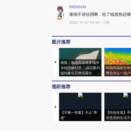
ERENSUN
掌阅不讲信用啊，给了钱居然还继
2022-11-27 04:30 · 江苏
图片推荐
视线｜极端高温致多瑙河
水位跌破纪录 二战沉船与
韩国高温创百年
猛犸象化石接连露出
警告停止一切户
视听推荐
【不唯一答案】不止“养
【特别呈现】寻
老”
有意思的生活方