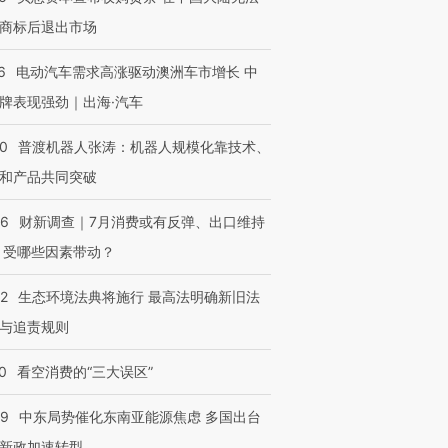
商标后退出市场
6
电动汽车需求高涨驱动澳洲车市增长 中
牌表现强劲｜出海·汽车
00
普渡机器人张涛：机器人规模化靠技术、
和产品共同突破
OX的吸金
马航飞行员跨国走私7万
视线｜被称为“蟑螂”的印
56
财新调查｜7月消费或有反弹、出口维持
让中产们甘
粒摇头丸 尿检体内含3种
度Z世代 用街头抗争将教
秘鲁纳斯
”？
毒品
育部长拱下台
13人遇难
 受哪些因素带动？
42
生态环境法典将施行 最高法明确新旧法
与追责规则
进第四届链博
【商旅对话】华住集团
0
看空消费的“三大误区”
技“链”接产
【特别呈现】寻找100种
CFO：不靠规模取胜，华
【特别呈
有意思的生活方式·第三对
住三大增长引擎是什么？
有意思的
59
中东局势催化东南亚能源焦虑 多国出台
新政加速转型