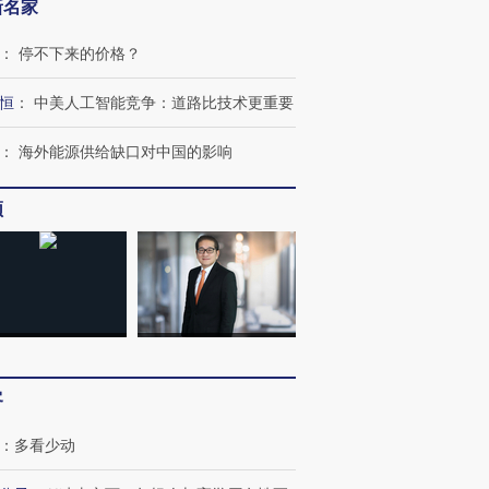
新名家
：
停不下来的价格？
恒
：
中美人工智能竞争：道路比技术更重要
：
海外能源供给缺口对中国的影响
频
客
：
多看少动