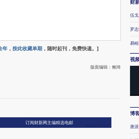
财
伍戈
罗志
易峘
全年
，
按此收藏单期
，随时起刊，免费快递。]
视
版面编辑：鲍琦
博
订阅财新网主编精选电邮
唐涯