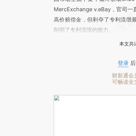
MercExchange v.eBa
高价赔偿金，但剥夺了专利流氓
削弱了专利流氓的能力。
本文共计
登录
后
财新通会
可畅读全