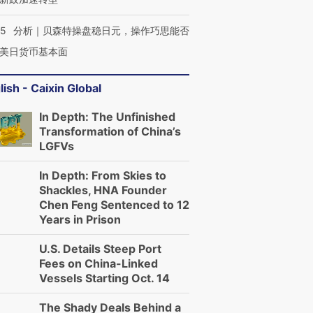
05
分析｜贝森特操盘稳日元，操作巧思能否
美日货币基本面
lish - Caixin Global
In Depth: The Unfinished
Transformation of China’s
LGFVs
In Depth: From Skies to
Shackles, HNA Founder
Chen Feng Sentenced to 12
Years in Prison
U.S. Details Steep Port
Fees on China-Linked
Vessels Starting Oct. 14
The Shady Deals Behind a