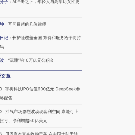
分子
：
AI冲击之下，年轻人与高学历女性更
坤
：
耳闻目睹的几位律师
日记
：
长护险覆盖全国 筹资和服务给予将持
码
波
：
“沉睡”的10万亿元公积金
新文章
0
宇树科技IPO估值600亿元 DeepSeek参
略配售
22
油气市场剧烈波动现套利空间 嘉能可上
扭亏、净利增超50亿美元
6
贝恩资本宣布收购贡茶 在中国大陆无法