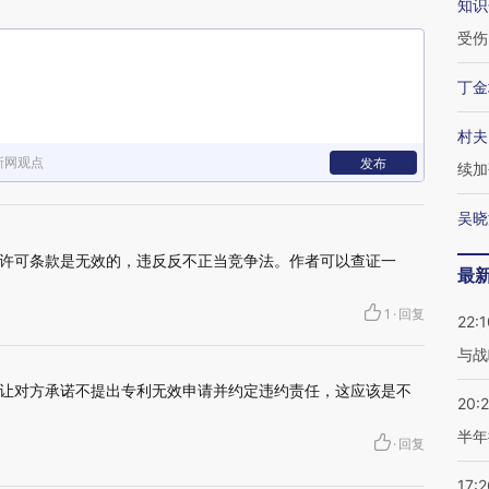
知识
受伤
丁金
村夫
新网观点
发布
续加
吴晓
许可条款是无效的，违反反不正当竞争法。作者可以查证一
最
1
·
回复
22:1
与战
是让对方承诺不提出专利无效申请并约定违约责任，这应该是不
20:
半年
·
回复
17:2