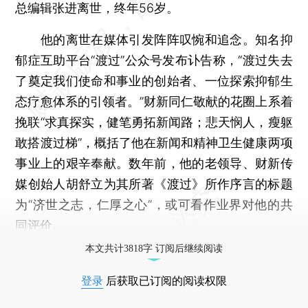
总编辑张进离世，终年56岁。
他的离世在媒体引发阵阵叹惋和追念。知名抑
郁症互助平台“渡过”公众号发布讣告称，“渡过失去
了奠定我们使命和事业的创始者、一位探索抑郁生
态疗愈体系的引领者。”财新同仁敬献的花圈上系着
挽联“求真探实，健笔勇拓新闻路；悲天悯人，瘦躯
敢搭渡过梯”，概括了他在新闻和精神卫生健康两项
事业上的艰辛奉献。数年前，他的老领导、财新传
媒创始人胡舒立为其所著《渡过》所作序言的标题
为“济世之志，仁厚之心”，或可看作业界对他的共
同评价。
本文共计3818字 订阅后继续阅读
登录
后获取已订阅的阅读权限